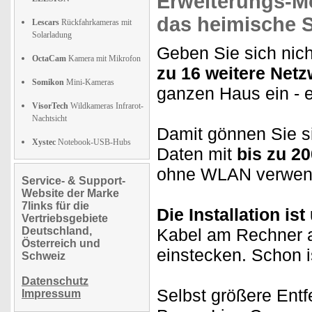
Erweiterungs-M
das heimische 
Lescars
Rückfahrkameras mit
Solarladung
Geben Sie sich nich
OctaCam
Kamera mit Mikrofon
zu 16 weitere Netz
Somikon
Mini-Kameras
ganzen Haus ein - e
VisorTech
Wildkameras Infrarot-
Nachtsicht
Damit gönnen Sie si
Xystec
Notebook-USB-Hubs
Daten mit
bis zu 20
ohne WLAN verwend
Service- & Support-
Website der Marke
7links für die
Die Installation is
Vertriebsgebiete
Deutschland,
Kabel am Rechner a
Österreich und
einstecken. Schon i
Schweiz
Datenschutz
Selbst größere Ent
Impressum