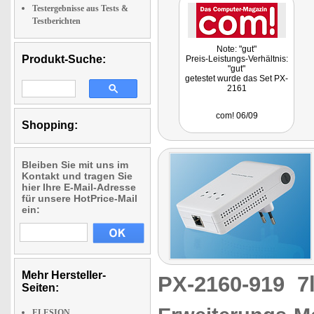
Testergebnisse aus Tests &
Testberichten
Note: "gut"
Produkt-Suche:
Preis-Leistungs-Verhältnis:
"gut"
getestet wurde das Set PX-
2161
com! 06/09
Shopping:
Bleiben Sie mit uns im
Kontakt und tragen Sie
hier Ihre E-Mail-Adresse
für unsere HotPrice-Mail
ein:
Mehr Hersteller-
PX-2160-919
7
Seiten:
ELESION