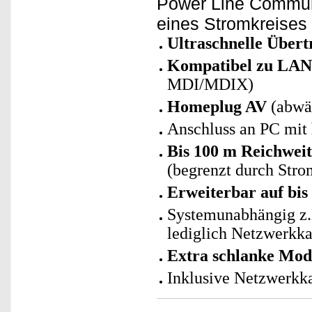
Power Line Communi
eines Stromkreises
Ultraschnelle Übert
Kompatibel zu LAN
MDI/MDIX)
Homeplug AV
(abwär
Anschluss an PC mit
Bis 100 m Reichwei
(begrenzt durch Stro
Erweiterbar auf bis
Systemunabhängig z.
lediglich Netzwerkka
Extra schlanke Mo
Inklusive Netzwerkka