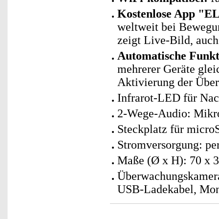
Kostenlose App "E
weltweit bei Bewegu
zeigt Live-Bild, auch
Automatische Funk
mehrerer Geräte glei
Aktivierung der Übe
Infrarot-LED für Nac
2-Wege-Audio: Mikrof
Steckplatz für micro
Stromversorgung: per
Maße (Ø x H): 70 x 
Überwachungskamera 
USB-Ladekabel, Mont