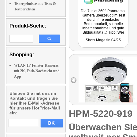
Testergebnisse aus Tests &
Testberichten
Die 7links 360°-Panorama-
Kamera überzeugt im Test
durch ihre einfache
Bedienbarkeit, schnelle
Produkt-Suche:
Inbetriebnahme und gute
Bildqualität (...) Tipp: Wer
eine zuverlässige
Shots Magazin 04/25
Überwachungskamera zum
fairen Preis sucht, trifft mit
diesem Modell eine
ausgezeichnete Wahl.
Shopping:
WLAN-IP-Fenster-Kameras
mit 2K, Farb-Nachtsicht und
App
Bleiben Sie mit uns im
Kontakt und tragen Sie
hier Ihre E-Mail-Adresse
für unsere HotPrice-Mail
HPM-5220-91
ein:
Überwachen Sie 