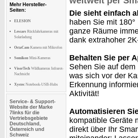
weltweit per S
Mehr Hersteller-
Seiten:
Die sieht einfach a
haben Sie mit 180°
ELESION
ganze Räume immer 
Lescars
Rückfahrkameras mit
Solarladung
dank extrahoher 2K-
OctaCam
Kamera mit Mikrofon
Behalten Sie per Ap
Somikon
Mini-Kameras
Sehen Sie auf dem D
VisorTech
Wildkameras Infrarot-
was sich vor der K
Nachtsicht
Erkennung informie
Xystec
Notebook-USB-Hubs
Aktivität!
Service- & Support-
Website der Marke
Automatisieren Si
7links für die
Vertriebsgebiete
kompatible Geräte m
Deutschland,
direkt über Ihr Sma
Österreich und
Schweiz