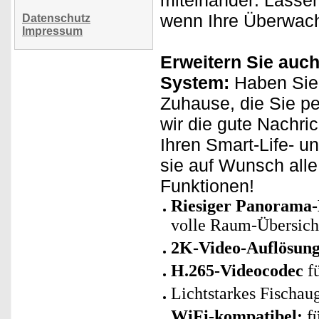
miteinander: Lasse
wenn Ihre Überwach
Datenschutz
Impressum
Erweitern Sie auch
System:
Haben Sie 
Zuhause, die Sie p
wir die gute Nachri
Ihren Smart-Life- u
sie auf Wunsch all
Funktionen!
Riesiger Panorama-
volle Raum-Übersich
2K-Video-Auflösung
H.265-Videocodec
fü
Lichtstarkes Fischau
WiFi-kompatibel:
fü