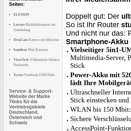
Seiten:
Doppelt gut: Der
ul
ELESION
So ist Ihr Router
st
Lescars
Rückfahrkameras mit
Solarladung
Und nicht nur das: 
Smartphone-Akku r
OctaCam
Kamera mit Mikrofon
Vielseitiger 5in1-
Somikon
Mini-Kameras
Multimedia-Server,
P
VisorTech
Wildkameras Infrarot-
Stick
Nachtsicht
Power-Akku mit 52
Xystec
Notebook-USB-Hubs
lädt Ihre Mobilgerä
Ultraschneller Inte
Service- & Support-
Website der Marke
Stick einstecken und 
7links für die
Vertriebsgebiete
WLAN bis 150 Mbit: 
Deutschland,
Österreich und
Sichere Verschlüss
Schweiz
AccessPoint-Funktion