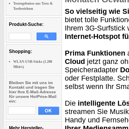
Testergebnisse aus Tests &
Testberichten
So vielseitig wie S
bietet tolle Funktio
Produkt-Suche:
Ihrem 3G-Surfstick
Internet-Hotspot f
Shopping:
Prima Funktionen
Cloud
jetzt ganz oh
WLAN-USB-Sticks (1.200
Mbit/s)
Speicheradapter
Do
oder Festplatte. Sc
Bleiben Sie mit uns im
selbst wenn Ihr Sma
Kontakt und tragen Sie
hier Ihre E-Mail-Adresse
für unsere HotPrice-Mail
ein:
Die
intelligente L
streamen Sie Musi
Handy und Fernsehe
Ihrer Mediensamm
Mehr Hersteller-