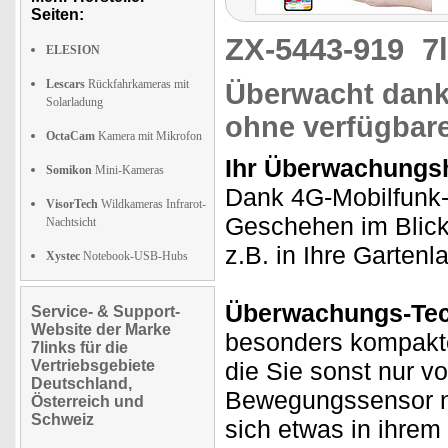
Seiten:
ZX-5443-919
7
ELESION
Lescars
Rückfahrkameras mit
Überwacht dank
Solarladung
ohne verfügba
OctaCam
Kamera mit Mikrofon
Ihr Überwachungsh
Somikon
Mini-Kameras
Dank 4G-Mobilfunk-
VisorTech
Wildkameras Infrarot-
Geschehen im Blick
Nachtsicht
z.B. in Ihre Gartenl
Xystec
Notebook-USB-Hubs
Überwachungs-Tec
Service- & Support-
Website der Marke
besonders kompakte
7links für die
Vertriebsgebiete
die Sie sonst nur v
Deutschland,
Bewegungssensor ni
Österreich und
Schweiz
sich etwas in ihrem 