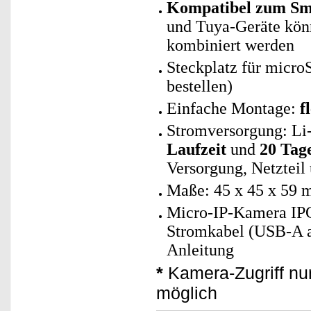
Kompatibel zum Sma
und Tuya-Geräte kö
kombiniert werden
Steckplatz für micro
bestellen)
Einfache Montage:
f
Stromversorgung: Li
Laufzeit
und
20 Tag
Versorgung, Netzteil
Maße: 45 x 45 x 59 
Micro-IP-Kamera IPC
Stromkabel (USB-A a
Anleitung
*
Kamera-Zugriff nur
möglich