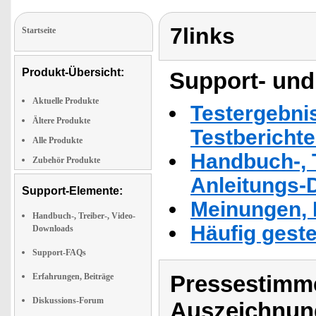
7links
Startseite
Produkt-Übersicht:
Support- und
Aktuelle Produkte
Testergebni
Ältere Produkte
Testbericht
Alle Produkte
Handbuch-, T
Zubehör Produkte
Anleitungs-
Support-Elemente:
Meinungen, 
Handbuch-, Treiber-, Video-
Häufig geste
Downloads
Support-FAQs
Pressestimme
Erfahrungen, Beiträge
Diskussions-Forum
Auszeichnun