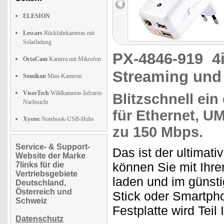
ELESION
Lescars
Rückfahrkameras mit
Solarladung
PX-4846-919
4
OctaCam
Kamera mit Mikrofon
Streaming und
Somikon
Mini-Kameras
VisorTech
Wildkameras Infrarot-
Blitzschnell ein
Nachtsicht
für Ethernet, U
Xystec
Notebook-USB-Hubs
zu
150 Mbps
.
Service- & Support-
Das ist der ultimati
Website der Marke
können Sie mit Ihre
7links für die
Vertriebsgebiete
laden und im günst
Deutschland,
Österreich und
Stick oder Smartp
Schweiz
Festplatte wird Teil 
Datenschutz