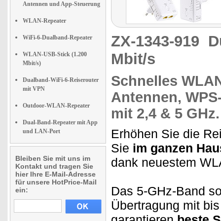
Antennen und App-Steuerung
WLAN-Repeater
ZX-1343-919
D
WiFi-6-Dualband-Repeater
Mbit/s
WLAN-USB-Stick (1.200
Mbit/s)
Schnelles WLA
Dualband-WiFi-6-Reiserouter
mit VPN
Antennen,
WPS-T
Outdoor-WLAN-Repeater
mit 2,4 & 5 GHz.
Dual-Band-Repeater mit App
Erhöhen Sie die Re
und LAN-Port
Sie
im ganzen Haus
Bleiben Sie mit uns im
dank neuestem WL
Kontakt und tragen Sie
hier Ihre E-Mail-Adresse
für unsere HotPrice-Mail
Das 5-GHz-Band sorg
ein:
Übertragung mit bis
garantieren
beste S