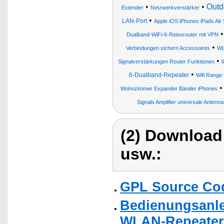
•
•
Outd
Extender
Netzwerkverstärker
•
LAN-Port
Apple iOS iPhones iPads Ai
Dualband-WiFi-6-Reiserouter mit VPN
•
Verbindungen sichern Accessoires
WL
•
Signalverstärkungen Router Funktionen
•
6-Dualband-Repeater
Wifi Range
Wohnzimmer Expander Bänder iPhones
Signals Amplifier universale Antenn
(2) Download
usw.:
GPL Source Co
Bedienungsanle
WLAN-Repeater 