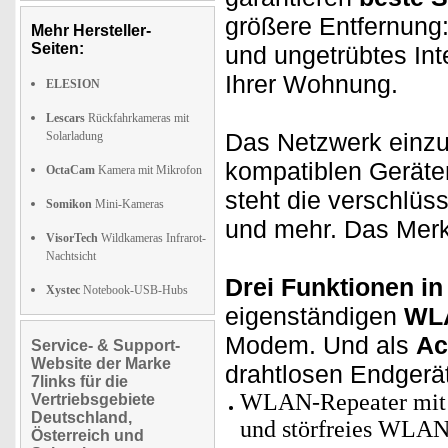
größere Entfernung
Mehr Hersteller-
Seiten:
und ungetrübtes In
Ihrer Wohnung.
ELESION
Lescars
Rückfahrkameras mit
Das Netzwerk einzur
Solarladung
kompatiblen Geräte
OctaCam
Kamera mit Mikrofon
steht die verschlüs
Somikon
Mini-Kameras
und mehr. Das Merke
VisorTech
Wildkameras Infrarot-
Nachtsicht
Drei Funktionen in
Xystec
Notebook-USB-Hubs
eigenständigen
WL
Modem. Und als
Ac
Service- & Support-
Website der Marke
drahtlosen Endgerä
7links für die
WLAN-Repeater mit A
Vertriebsgebiete
Deutschland,
und störfreies WLAN
Österreich und