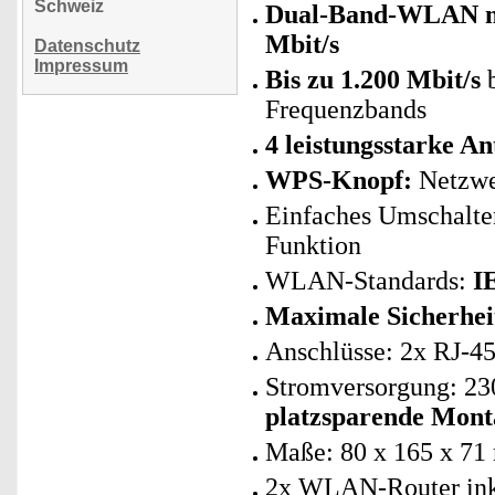
Schweiz
Dual-Band-WLAN mit
Mbit/s
Datenschutz
Impressum
Bis zu 1.200 Mbit/s
b
Frequenzbands
4 leistungsstarke A
WPS-Knopf:
Netzwe
Einfaches Umschalten
Funktion
WLAN-Standards:
I
Maximale Sicherhei
Anschlüsse: 2x RJ-
Stromversorgung: 230
platzsparende Mont
Maße: 80 x 165 x 71 
2x WLAN-Router inkl