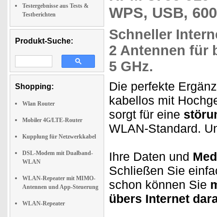
Testergebnisse aus Tests &
WPS, USB, 600
Testberichten
Schneller
Inter
Produkt-Suche:
2 Antennen für
5 GHz.
Die perfekte Ergän
Shopping:
kabellos mit Hochg
Wlan Router
sorgt für eine
störu
Mobiler 4G/LTE-Router
WLAN-Standard. Und
Kupplung für Netzwerkkabel
DSL-Modem mit Dualband-
Ihre Daten und
Medi
WLAN
Schließen Sie einf
WLAN-Repeater mit MIMO-
schon können Sie
m
Antennen und App-Steuerung
übers Internet dara
WLAN-Repeater