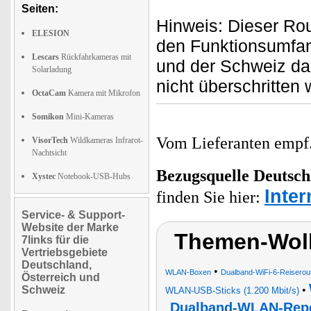
Seiten:
Hinweis: Dieser Rou
ELESION
den Funktionsumfan
Lescars
Rückfahrkameras mit
und der Schweiz da
Solarladung
nicht überschritten
OctaCam
Kamera mit Mikrofon
Somikon
Mini-Kameras
Vom Lieferanten emp
VisorTech
Wildkameras Infrarot-
Nachtsicht
Bezugsquelle
Deutsch
Xystec
Notebook-USB-Hubs
Inte
finden Sie hier:
Service- & Support-
Website der Marke
Themen-Wol
7links für die
Vertriebsgebiete
Deutschland,
•
WLAN-Boxen
Dualband-WiFi-6-Reiserou
Österreich und
Schweiz
•
WLAN-USB-Sticks (1.200 Mbit/s)
Dualband-WLAN-Repe