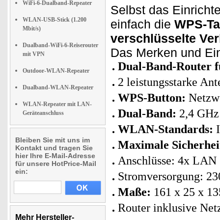
WiFi-6-Dualband-Repeater
Selbst das Einricht
WLAN-USB-Stick (1.200
einfach die
WPS-Ta
Mbit/s)
verschlüsselte Ve
Dualband-WiFi-6-Reiserouter
Das Merken und Eint
mit VPN
Dual-Band-Router f
Outdoor-WLAN-Repeater
2 leistungsstarke Ant
Dualband-WLAN-Repeater
WPS-Button:
Netzwe
WLAN-Repeater mit LAN-
Dual-Band:
2,4 GHz 
Geräteanschluss
WLAN-Standards:
I
Bleiben Sie mit uns im
Maximale Sicherhei
Kontakt und tragen Sie
hier Ihre E-Mail-Adresse
Anschlüsse: 4x LAN 
für unsere HotPrice-Mail
ein:
Stromversorgung: 23
Maße:
161 x 25 x 13
Router inklusive Net
Mehr Hersteller-