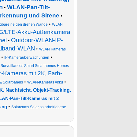
n
WLAN-Pan-Tilt-
•
erkennung und Sirene
•
•
igbare neigen drehen Wände
WLAN
G/LTE-Akku-Außenkamera
Outdoor-WLAN-IP-
nel
•
ualband-WLAN
•
WLAN Kameras
•
•
IP-Kameraüberwachungen
•
Surveillances Smart Smarthomes Homes
-Kameras mit 2K, Farb-
•
•
 Solarpanels
WLAN-Kameras Akku
, Nachtsicht, Objekt-Tracking,
AN-Pan-Tilt-Kameras mit 2
•
nung
Solarcams Solar solarbetriebene