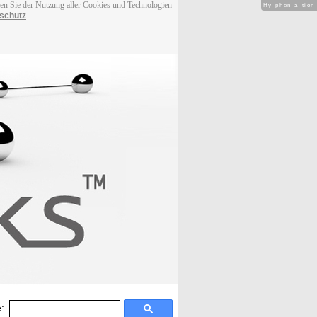
men Sie der Nutzung aller Cookies und Technologien
Hy-phen-a-tion
schutz
: