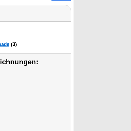
oads
(3)
eichnungen: