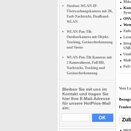
Mikr
Outdoor-WLAN-IP-
Komp
Überwachungskamera mit 2K,
Syst
Farb-Nachtsicht, Dualband-
ONV
WLAN
Wett
Farb
WLAN-Pan-Tilt-
Outdoorkamera mit Objekt-
Leis
Tracking, Geräuscherkennung
Inte
und Sirene
USB 
Unab
WLAN-Pan-Tilt-Kameras mit
Maße
2 Kameralinsen, Full HD,
Full
Nachtsicht, Tracking und
Geräuscherkennung
Vom Li
Bleiben Sie mit uns im
Kontakt und tragen Sie
hier Ihre E-Mail-Adresse
Bezugs
für unsere HotPrice-Mail
Frankr
ein:
Zub
micr