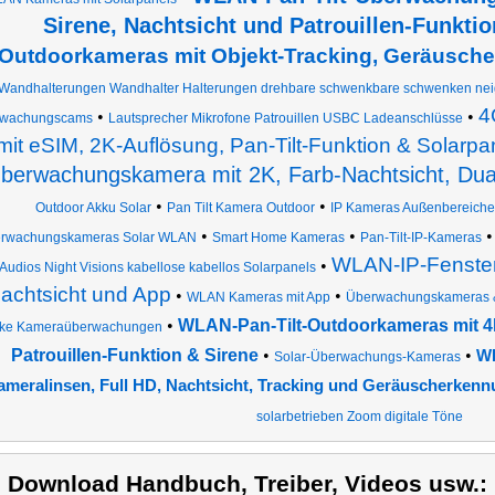
Sirene, Nachtsicht und Patrouillen-Funktio
Outdoorkameras mit Objekt-Tracking, Geräusch
Wandhalterungen Wandhalter Halterungen drehbare schwenkbare schwenken ne
4
•
•
wachungscams
Lautsprecher Mikrofone Patrouillen USBC Ladeanschlüsse
mit eSIM, 2K-Auflösung, Pan-Tilt-Funktion & Solarpa
berwachungskamera mit 2K, Farb-Nachtsicht, D
•
•
Outdoor Akku Solar
Pan Tilt Kamera Outdoor
IP Kameras Außenbereiche
•
•
rwachungskameras Solar WLAN
Smart Home Kameras
Pan-Tilt-IP-Kameras
WLAN-IP-Fenster
•
Audios Night Visions kabellose kabellos Solarpanels
achtsicht und App
•
•
WLAN Kameras mit App
Überwachungskameras &
•
WLAN-Pan-Tilt-Outdoorkameras mit 4K
rke Kameraüberwachungen
Patrouillen-Funktion & Sirene
•
•
WL
Solar-Überwachungs-Kameras
ameralinsen, Full HD, Nachtsicht, Tracking und Geräuscherken
solarbetrieben Zoom digitale Töne
) Download Handbuch, Treiber, Videos usw.: