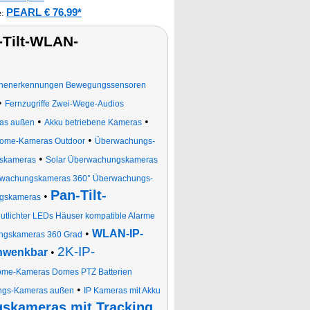
PEARL € 76,99*
e
:
Tilt-WLAN-
nenerkennungen Bewegungssensoren
•
Fernzugriffe Zwei-Wege-Audios
•
•
as außen
Akku betriebene Kameras
•
ome-Kameras Outdoor
Überwachungs-
•
skameras
Solar Überwachungskameras
rwachungskameras 360° Überwachungs-
Pan-Tilt-
•
gskameras
lutlichter LEDs Häuser kompatible Alarme
•
WLAN-IP-
ngskameras 360 Grad
2K-IP-
hwenkbar
•
me-Kameras Domes PTZ Batterien
•
gs-Kameras außen
IP Kameras mit Akku
skameras mit Tracking,