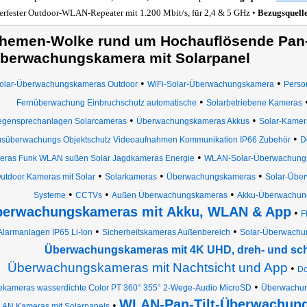
erfester Outdoor-WLAN-Repeater mit 1.200 Mbit/s, für 2,4 & 5 GHz •
Bezugsquell
hemen-Wolke rund um Hochauflösende Pan-
berwachungskamera mit Solarpanel
•
•
olar-Überwachungskameras Outdoor
WiFi-Solar-Überwachungskamera
Perso
•
Fernüberwachung Einbruchschutz automatische
Solarbetriebene Kameras
•
•
gensprechanlagen Solarcameras
Überwachungskameras Akkus
Solar-Kamer
•
süberwachungs Objektschutz Videoaufnahmen Kommunikation IP66 Zubehör
D
•
ras Funk WLAN sußen Solar Jagdkameras Energie
WLAN-Solar-Überwachung
•
•
•
utdoor Kameras mit Solar
Solarkameras
Überwachungskameras
Solar-Übe
•
•
•
Systeme
CCTVs
Außen Überwachungskameras
Akku-Überwachun
berwachungskameras mit Akku, WLAN & App
•
F
•
•
Alarmanlagen IP65 Li-Ion
Sicherheitskameras Außenbereich
Solar-Überwachu
Überwachungskameras mit 4K UHD, dreh- und sc
Überwachungskameras mit Nachtsicht und App
•
Do
•
kameras wasserdichte Color PT 360° 355° 2-Wege-Audio MicroSD
Überwachun
WLAN-Pan-Tilt-Überwachung
•
AN Kameras mit Solarpanels