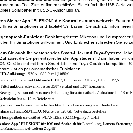
erungen pro Tag. Zum Aufladen schließen Sie einfach Ihr USB-C-Netzte
ibles Solarpanel mit USB-C-Anschluss an.
ten Sie per App "ELESION" die Kontrolle - auch weltweit:
Steuern S
y Ihres Smartphones und Tablet-PCs. Lassen Sie sich z.B. informiere
egensprech-Funktion:
Dank integriertem Mikrofon und Lautsprecher 
über Ihr Smartphone willkommen. Und Einbrecher schrecken Sie so zus
tern Sie auch Ihr bestehendes Smart-Life- und Tuya-System:
Haben
Zuhause, die Sie per entsprechender App steuern? Dann haben wir die 
N-Geräte sind mit Ihren Smart-Life- und Tuya-Geräten kompatibel. So
nsam - auch per automatischer Funktionen!
-HD-Auflösung:
1920 x 1080 Pixel (1080p)
tstarkes Objektiv mit
Bildwinkel: 120°
, Brennweite: 3,0 mm, Blende: f/2,5
Tilt-Funktion:
schwenkt bis zu 350° vertikal und 120° horizontal
Bewegungssensor mit Personen-Erkennung für automatische Aufnahme, bis 10 m R
achtsicht:
bis zu 10 m Reichweite
igkeitssensor für automatische Nachtsicht bei Dämmerung und Dunkelheit
ahme auf microSD(HC/XC)-Karte bis 128 GB (bitte dazu bestellen)
-kompatibel:
unterstützt WLAN IEEE 802.11b/g/n (2,4 GHz)
enlose App "ELESION" für iOS und Android:
für Einstellung, Kamera-Steuerun
der Kamera, mit weltweitem Zugriff