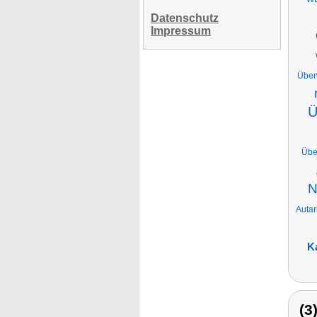
Datenschutz
Impressum
Über
Ü
Übe
N
Auta
K
(3