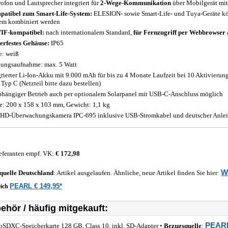
ofon und Lautsprecher integriert für
2-Wege-Kommunikation
über Mobilgerät mit 
atibel zum Smart-Life-System:
ELESION- sowie Smart-Life- und Tuya-Geräte k
em kombiniert werden
IF-kompatibel:
nach internationalem Standard,
für Fernzugriff per Webbrowser
erfestes Gehäuse:
IP65
e: weiß
tungsaufnahme: max. 5 Watt
grierter Li-Ion-Akku mit 9.000 mAh für bis zu 4 Monate Laufzeit bei 10 Aktivierun
Typ C (Netzteil bitte dazu bestellen)
hängiger Betrieb auch per optionalem Solarpanel mit USB-C-Anschluss möglich
: 200 x 158 x 103 mm, Gewicht: 1,1 kg
-HD-Überwachungskamera IPC-695 inklusive USB-Stromkabel und deutscher Anle
eferanten empf. VK:
€ 172,98
W
quelle
Deutschland
: Artikel ausgelaufen. Ähnliche, neue Artikel finden Sie hier:
PEARL € 149,95*
eich
ehör / häufig mitgekauft:
PEARL
oSDXC-Speicherkarte 128 GB, Class 10, inkl. SD-Adapter •
Bezugsquelle
: