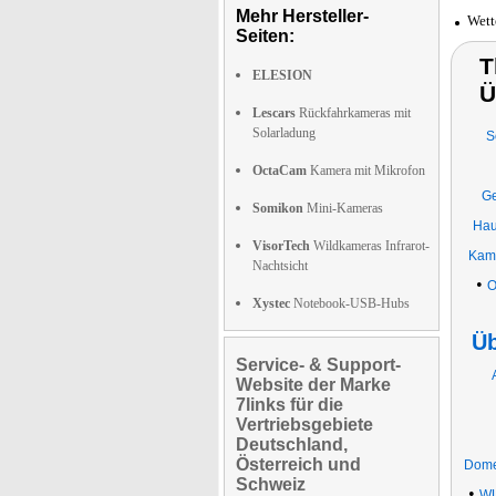
Mehr Hersteller-
Wett
Seiten:
T
ELESION
Ü
Lescars
Rückfahrkameras mit
Solarladung
S
OctaCam
Kamera mit Mikrofon
Ge
Somikon
Mini-Kameras
Hau
VisorTech
Wildkameras Infrarot-
Kame
Nachtsicht
•
O
Xystec
Notebook-USB-Hubs
Ü
Service- & Support-
Website der Marke
7links für die
Vertriebsgebiete
Deutschland,
Österreich und
Dome
Schweiz
•
WL