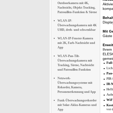
Outdoorkamera mit 4K,
Aktivi
Nachtsicht, Objekt-Tracking,
kompat
Patrouillen-Funktion & Sirene
Behal
WLAN-IP-
Displa
Überwachungskamera mit 4K
UHD, dreh- und schwenkbar
Mit G
Gäste 
WLAN-IP-Fenster-Kamera
mit 2K, Farb-Nachtsicht und
Erwei
App
Ihrem 
ELESIO
WLAN-Pan-Tilt-
gemei
Überwachungskamera mit
Full
Tracking, Sirene, Nachtsicht
Lich
und Patrouillen-Funktion
Pan-
Netzwerk-
PIR-
Überwachungssysteme mit
IR-N
Rekorder, Kamera,
Hell
Personenerkennung und App
Aufn
WiFi
Funk-Überwachungsrekorder
mit Solar-Akku-Kameras und
Kost
vor 
App