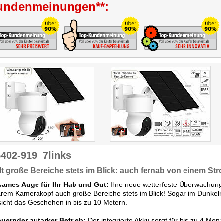
undenmeinungen**:
5402-919
7links
t große Bereiche stets im Blick: auch fernab von einem S
ames Auge für Ihr Hab und Gut:
Ihre neue wetterfeste Überwachun
rem Kamerakopf auch große Bereiche stets im Blick! Sogar im Dunkeln
icht das Geschehen in bis zu 10 Metern.
uernder autarker Betrieb:
Der integrierte Akku sorgt für bis zu 4 Mo