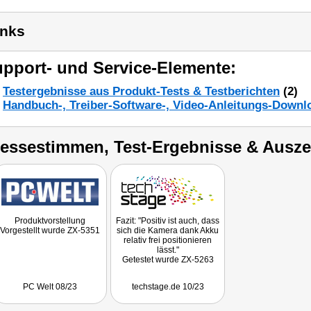
inks
pport- und Service-Elemente:
Testergebnisse aus Produkt-Tests & Testberichten
(2)
Handbuch-, Treiber-Software-, Video-Anleitungs-Downl
ressestimmen, Test-Ergebnisse & Ausz
Produktvorstellung
Fazit: "Positiv ist auch, dass
Vorgestellt wurde ZX-5351
sich die Kamera dank Akku
relativ frei positionieren
lässt."
Getestet wurde ZX-5263
PC Welt 08/23
techstage.de 10/23