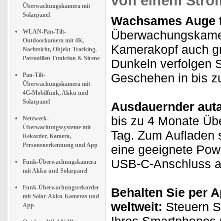
von einem Stro
Überwachungskamera mit
Solarpanel
Wachsames Auge fü
WLAN-Pan-Tilt-
Überwachungskamer
Outdoorkamera mit 4K,
Kamerakopf auch gr
Nachtsicht, Objekt-Tracking,
Patrouillen-Funktion & Sirene
Dunkeln verfolgen 
Geschehen in bis z
Pan-Tilt-
Überwachungskamera mit
4G-Mobilfunk, Akku und
Solarpanel
Ausdauernder auta
bis zu 4 Monate Üb
Netzwerk-
Überwachungssysteme mit
Tag. Zum Aufladen s
Rekorder, Kamera,
Personenerkennung und App
eine geeignete Pow
USB-C-Anschluss a
Funk-Überwachungskamera
mit Akku und Solarpanel
Funk-Überwachungsrekorder
Behalten Sie per A
mit Solar-Akku-Kameras und
weltweit:
Steuern Si
App