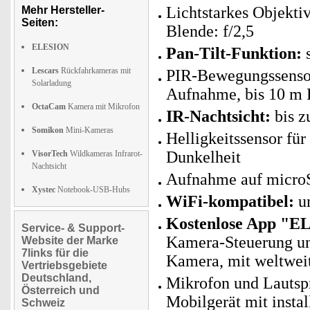
Lichtstarkes Objekti
Mehr Hersteller-
Seiten:
Blende: f/2,5
ELESION
Pan-Tilt-Funktion:
s
Lescars
Rückfahrkameras mit
PIR-Bewegungssensor
Solarladung
Aufnahme, bis 10 m 
OctaCam
Kamera mit Mikrofon
IR-Nachtsicht:
bis z
Somikon
Mini-Kameras
Helligkeitssensor fü
Dunkelheit
VisorTech
Wildkameras Infrarot-
Nachtsicht
Aufnahme auf microS
Xystec
Notebook-USB-Hubs
WiFi-kompatibel:
un
Kostenlose App "E
Service- & Support-
Kamera-Steuerung un
Website der Marke
7links für die
Kamera, mit weltwei
Vertriebsgebiete
Deutschland,
Mikrofon und Lautspr
Österreich und
Mobilgerät mit instal
Schweiz