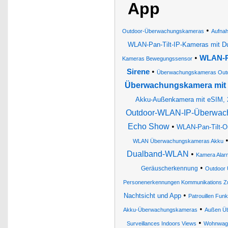
App
•
Outdoor-Überwachungskameras
Aufnah
WLAN-Pan-Tilt-IP-Kameras mit Du
•
WLAN-Pa
Kameras Bewegungssensor
•
Sirene
Überwachungskameras Out
Überwachungskamera mit 
Akku-Außenkamera mit eSIM, 2K
Outdoor-WLAN-IP-Überwachun
Echo Show
•
WLAN-Pan-Tilt-Ou
WLAN Überwachungskameras Akku
Dualband-WLAN
•
Kamera Alar
•
Geräuscherkennung
Outdoor
Personenerkennungen Kommunikations Zubeh
•
Nachtsicht und App
Patrouillen Fun
•
Akku-Überwachungskameras
Außen Ü
•
Surveillances Indoors Views
Wohnwagen