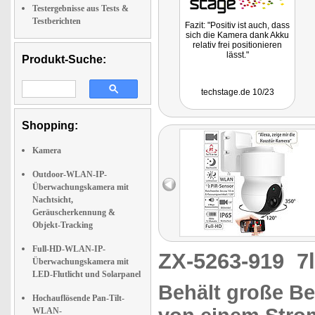
Testergebnisse aus Tests &
Testberichten
Fazit: "Positiv ist auch, dass
sich die Kamera dank Akku
relativ frei positionieren
lässt."
Produkt-Suche:
techstage.de 10/23
Shopping:
Kamera
Outdoor-WLAN-IP-
Überwachungskamera mit
Nachtsicht,
Geräuscherkennung &
Objekt-Tracking
Full-HD-WLAN-IP-
ZX-5263-919
7
Überwachungskamera mit
LED-Flutlicht und Solarpanel
Behält große Be
Hochauflösende Pan-Tilt-
WLAN-