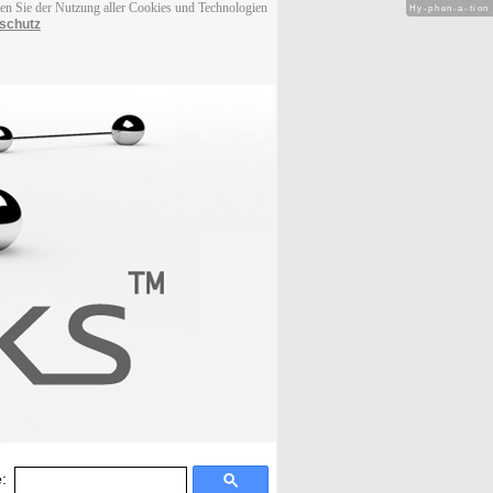
men Sie der Nutzung aller Cookies und Technologien
Hy-phen-a-tion
schutz
: