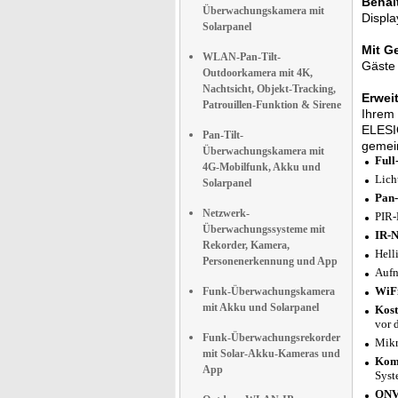
Behal
Überwachungskamera mit
Displa
Solarpanel
Mit G
WLAN-Pan-Tilt-
Gäste 
Outdoorkamera mit 4K,
Nachtsicht, Objekt-Tracking,
Erwei
Patrouillen-Funktion & Sirene
Ihrem 
ELESIO
Pan-Tilt-
gemei
Überwachungskamera mit
Full
4G-Mobilfunk, Akku und
Lich
Solarpanel
Pan-
Netzwerk-
PIR-
Überwachungssysteme mit
IR-N
Rekorder, Kamera,
Hell
Personenerkennung und App
Aufn
WiFi
Funk-Überwachungskamera
mit Akku und Solarpanel
Kost
vor 
Funk-Überwachungsrekorder
Mikr
mit Solar-Akku-Kameras und
Komp
App
Syst
ONV