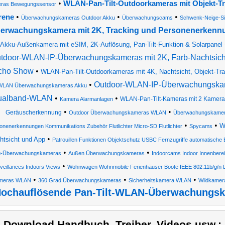
•
WLAN-Pan-Tilt-Outdoorkameras mit Objekt-T
ras Bewegungssensor
•
•
•
rene
Überwachungskameras Outdoor Akku
Überwachungscams
Schwenk-Neige-Si
erwachungskamera mit 2K, Tracking und Personenerkenn
Akku-Außenkamera mit eSIM, 2K-Auflösung, Pan-Tilt-Funktion & Solarpanel
tdoor-WLAN-IP-Überwachungskameras mit 2K, Farb-Nachtsicht,
cho Show
•
WLAN-Pan-Tilt-Outdoorkameras mit 4K, Nachtsicht, Objekt-Trac
•
Outdoor-WLAN-IP-Überwachungskame
WLAN Überwachungskameras Akku
ualband-WLAN
•
•
WLAN-Pan-Tilt-Kameras mit 2 Kamerali
Kamera Alarmanlagen
•
•
Geräuscherkennung
Outdoor Überwachungskameras WLAN
Überwachungskamera
•
•
W
onenerkennungen Kommunikations Zubehör Flutlichter Micro-SD Flutlichter
Spycams
•
htsicht und App
Patrouillen Funktionen Objektschutz USBC Fernzugriffe automatische 
•
•
u-Überwachungskameras
Außen Überwachungskameras
Indoorcams Indoor Innenber
•
veillances Indoors Views
Wohnwagen Wohnmobile Ferienhäuser Boote IEEE 802.11b/g/n L
•
•
•
meras WLAN
360 Grad Überwachungskameras
Sicherheitskamera WLAN
Wildkamera
ochauflösende Pan-Tilt-WLAN-Überwachungsk
) Download Handbuch, Treiber, Videos usw.: