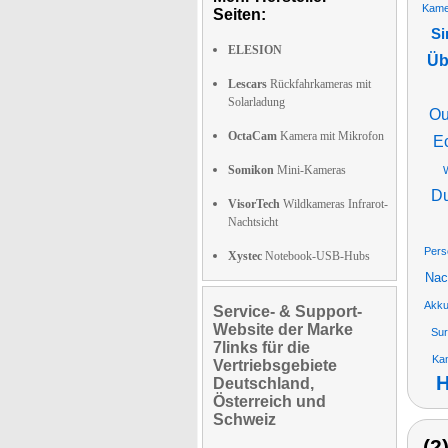
Kame
Seiten:
Si
ELESION
Üb
Lescars
Rückfahrkameras mit
Solarladung
Ou
OctaCam
Kamera mit Mikrofon
E
Somikon
Mini-Kameras
D
VisorTech
Wildkameras Infrarot-
Nachtsicht
Pers
Xystec
Notebook-USB-Hubs
Nac
Akk
Service- & Support-
Website der Marke
Sur
7links für die
Ka
Vertriebsgebiete
H
Deutschland,
Österreich und
Schweiz
(2