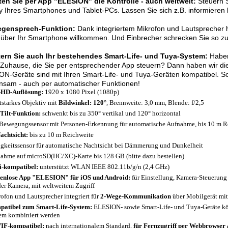
ten Sie per App "ELESION" die Kontrolle - auch weltweit:
Steuern S
y Ihres Smartphones und Tablet-PCs. Lassen Sie sich z.B. informiere
egensprech-Funktion:
Dank integriertem Mikrofon und Lautsprecher 
über Ihr Smartphone willkommen. Und Einbrecher schrecken Sie so zus
tern Sie auch Ihr bestehendes Smart-Life- und Tuya-System:
Haben
Zuhause, die Sie per entsprechender App steuern? Dann haben wir die 
N-Geräte sind mit Ihren Smart-Life- und Tuya-Geräten kompatibel. So
nsam - auch per automatischer Funktionen!
-HD-Auflösung:
1920 x 1080 Pixel (1080p)
tstarkes Objektiv mit
Bildwinkel: 120°
, Brennweite: 3,0 mm, Blende: f/2,5
Tilt-Funktion:
schwenkt bis zu 350° vertikal und 120° horizontal
Bewegungssensor mit Personen-Erkennung für automatische Aufnahme, bis 10 m R
achtsicht:
bis zu 10 m Reichweite
igkeitssensor für automatische Nachtsicht bei Dämmerung und Dunkelheit
ahme auf microSD(HC/XC)-Karte bis 128 GB (bitte dazu bestellen)
-kompatibel:
unterstützt WLAN IEEE 802.11b/g/n (2,4 GHz)
enlose App "ELESION" für iOS und Android:
für Einstellung, Kamera-Steuerun
der Kamera, mit weltweitem Zugriff
ofon und Lautsprecher integriert für
2-Wege-Kommunikation
über Mobilgerät mit 
atibel zum Smart-Life-System:
ELESION- sowie Smart-Life- und Tuya-Geräte k
em kombiniert werden
IF-kompatibel:
nach internationalem Standard,
für Fernzugriff per Webbrowser