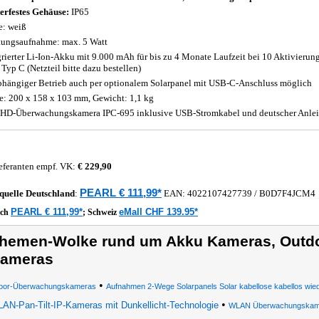
erfestes Gehäuse:
IP65
e: weiß
tungsaufnahme: max. 5 Watt
grierter Li-Ion-Akku mit 9.000 mAh für bis zu 4 Monate Laufzeit bei 10 Aktivierun
Typ C (Netzteil bitte dazu bestellen)
hängiger Betrieb auch per optionalem Solarpanel mit USB-C-Anschluss möglich
: 200 x 158 x 103 mm, Gewicht: 1,1 kg
-HD-Überwachungskamera IPC-695 inklusive USB-Stromkabel und deutscher Anle
eferanten empf. VK:
€ 229,90
PEARL € 111,99*
quelle
Deutschland
:
EAN:
4022107427739
/ B0D7F4JCM4
PEARL € 111,99*
eMall CHF 139.95*
ich
;
Schweiz
hemen-Wolke rund um Akku Kameras, Outd
ameras
•
oor-Überwachungskameras
Aufnahmen 2-Wege Solarpanels Solar kabellose kabellos wied
•
AN-Pan-Tilt-IP-Kameras mit Dunkellicht-Technologie
WLAN Überwachungskame