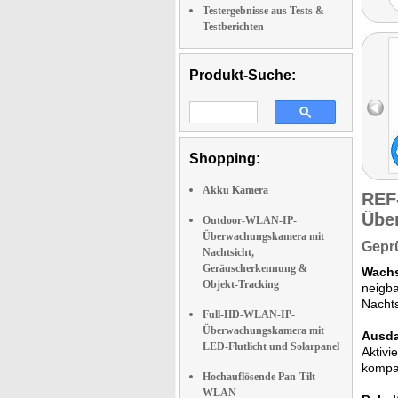
Testergebnisse aus Tests &
Testberichten
Produkt-Suche:
Shopping:
Akku Kamera
REF
Übe
Outdoor-WLAN-IP-
Überwachungskamera mit
Geprü
Nachtsicht,
Geräuscherkennung &
Wachs
Objekt-Tracking
neigba
Nachts
Full-HD-WLAN-IP-
Überwachungskamera mit
Ausda
LED-Flutlicht und Solarpanel
Aktivi
kompat
Hochauflösende Pan-Tilt-
WLAN-