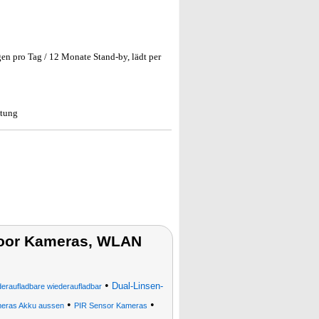
gen pro Tag / 12 Monate Stand-by, lädt per
itung
oor Kameras, WLAN
•
Dual-Linsen-
eraufladbare wiederaufladbar
•
•
ras Akku aussen
PIR Sensor Kameras