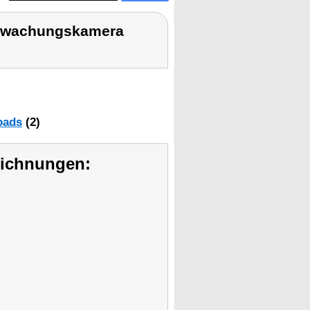
erwachungskamera
oads
(2)
eichnungen: