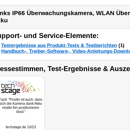
inks IP66 Überwachungskamera, WLAN Üb
kku
pport- und Service-Elemente:
Testergebnisse aus Produkt-Tests & Testberichten
(1)
Handbuch-, Treiber-Software-, Video-Anleitungs-Downl
ressestimmen, Test-Ergebnisse & Ausz
Fazit: "Positiv ist auch, dass
sich die Kamera dank Akku
relativ frei positionieren
lässt."
techstage.de 10/23