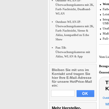
Outdoor-WLAN-IP-
Wett
Überwachungskamera mit 2K,
Farb
Farb-Nachtsicht, Dualband-
WLAN
Leis
Inte
Outdoor-WLAN-IP-
USB 
Überwachungskamera mit 2K,
Unab
Farb-Nachtsicht, Sirene &
Maße
Akku, kompatibel zu Echo
Full
Show
Pan-Tilt-
Überwachungskameras mit
Akku, WLAN & App
Vom Li
Bezugs
Bleiben Sie mit uns im
Österre
Kontakt und tragen Sie
hier Ihre E-Mail-Adresse
für unsere HotPrice-Mail
T
ein:
K
Outd
WL
Mehr Hersteller-