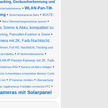
racking, Geräuscherkennung und
•
WLAN-Pan-Tilt-
cherheitskameras
ung
•
•
4G/LTE-
Sicherheitskameras Akku
•
•
Akku Überwachungskameras aussen
 Sirene & Akku, kompatibel zu
•
king, Patrouillen-Funktion & Sirene
ra mit 2K, Farb-Nachtsicht,
nsen, Full HD, Nachtsicht, Tracking und
•
•
d kabellos
IP-Sicherheitskameras
LAN-IP-Fenster-Kameras mit 2K, Farb-
•
•
Einfahrtwn IP66
Kamera mit Alarm-Anlagen
eiche schwenkbare schwenkbar Memory Cards
•
•
i-Ion
IP Kameras mit Akku
Überwachung
•
s Jagdkameras Fotofallen versteckte PTZ
ameras mit Solarpanel