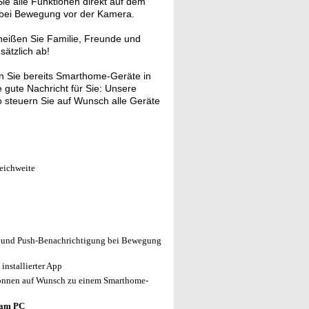
ie alle Funktionen direkt auf dem
n bei Bewegung vor der Kamera.
heißen Sie Familie, Freunde und
ätzlich ab!
 Sie bereits Smarthome-Geräte in
gute Nachricht für Sie: Unsere
 steuern Sie auf Wunsch alle Geräte
eichweite
g und Push-Benachrichtigung bei Bewegung
installierter App
önnen auf Wunsch zu einem Smarthome-
 am PC