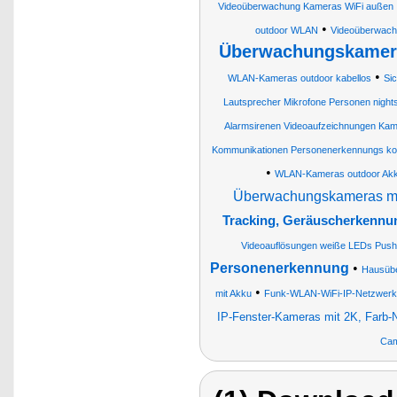
Videoüberwachung Kameras WiFi außen
•
outdoor WLAN
Videoüberwach
Überwachungskamera
•
WLAN-Kameras outdoor kabellos
Si
Lautsprecher Mikrofone Personen night
Alarmsirenen Videoaufzeichnungen K
Kommunikationen Personenerkennungs ko
•
WLAN-Kameras outdoor Ak
Überwachungskameras mi
Tracking, Geräuscherkennu
Videoauflösungen weiße LEDs Push
Personenerkennung
•
Hausübe
•
mit Akku
Funk-WLAN-WiFi-IP-Netzwerk
IP-Fenster-Kameras mit 2K, Farb-
Cam