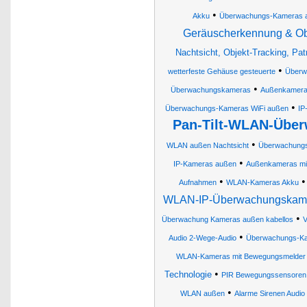
•
Akku
Überwachungs-Kameras 
Geräuscherkennung & Obj
Nachtsicht, Objekt-Tracking, Pat
•
wetterfeste Gehäuse gesteuerte
Überw
•
Überwachungskameras
Außenkamer
•
Überwachungs-Kameras WiFi außen
IP
Pan-Tilt-WLAN-Über
•
WLAN außen Nachtsicht
Überwachung
•
IP-Kameras außen
Außenkameras mi
•
Aufnahmen
WLAN-Kameras Akku
WLAN-IP-Überwachungskamer
•
Überwachung Kameras außen kabellos
V
•
Audio 2-Wege-Audio
Überwachungs-K
WLAN-Kameras mit Bewegungsmelder
•
Technologie
PIR Bewegungssensoren 
•
WLAN außen
Alarme Sirenen Audi