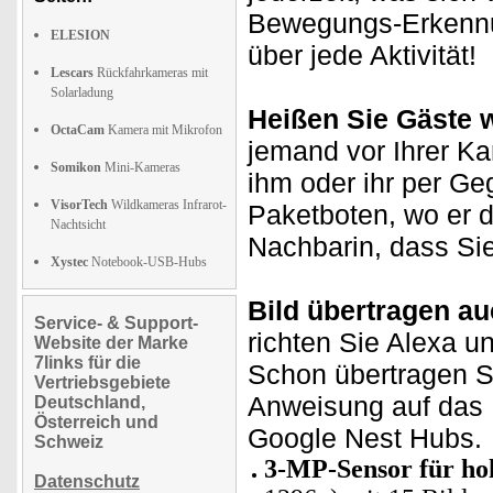
Bewegungs-Erkennun
ELESION
über jede Aktivität!
Lescars
Rückfahrkameras mit
Solarladung
Heißen Sie Gäste 
OctaCam
Kamera mit Mikrofon
jemand vor Ihrer K
Somikon
Mini-Kameras
ihm oder ihr per G
VisorTech
Wildkameras Infrarot-
Paketboten, wo er 
Nachtsicht
Nachbarin, dass Sie
Xystec
Notebook-USB-Hubs
Bild übertragen au
Service- & Support-
richten Sie Alexa u
Website der Marke
7links für die
Schon übertragen Si
Vertriebsgebiete
Anweisung auf das
Deutschland,
Österreich und
Google Nest Hubs.
Schweiz
3-MP-Sensor für ho
Datenschutz