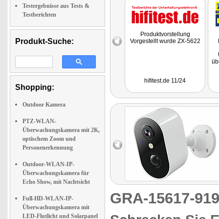
Testergebnisse aus Tests &
Testberichten
Produktvorstellung
Produkt-Suche:
Vorgestellt wurde ZX-5622
üb
Bi
hifitest.de 11/24
Shopping:
Outdoor Kamera
PTZ-WLAN-
Überwachungskamera mit 2K,
Si
Di
optischem Zoom und
di
Personenerkennung
w
S
Outdoor-WLAN-IP-
Überwachungskamera für
Echo Show, mit Nachtsicht
GRA-15617-9
Full-HD-WLAN-IP-
Überwachungskamera mit
LED-Flutlicht und Solarpanel