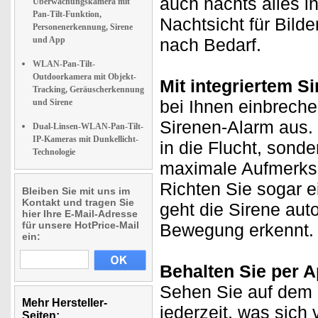
auch nachts alles i
Überwachungskamera mit
Pan-Tilt-Funktion,
Nachtsicht für Bild
Personenerkennung, Sirene
und App
nach Bedarf.
WLAN-Pan-Tilt-
Outdoorkamera mit Objekt-
Mit integriertem S
Tracking, Geräuscherkennung
bei Ihnen einbreche
und Sirene
Sirenen-Alarm aus. 
Dual-Linsen-WLAN-Pan-Tilt-
IP-Kameras mit Dunkellicht-
in die Flucht, sonde
Technologie
maximale Aufmerksam
Richten Sie sogar e
Bleiben Sie mit uns im
Kontakt und tragen Sie
geht die Sirene aut
hier Ihre E-Mail-Adresse
für unsere HotPrice-Mail
Bewegung erkennt.
ein:
Behalten Sie per A
Sehen Sie auf dem D
Mehr Hersteller-
jederzeit, was sich
Seiten: