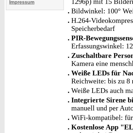
1296p) mit 15 Bilde
Impressum
Bildwinkel: 100° We
H.264-Videokompressi
Speicherbedarf
PIR-Bewegungssenso
Erfassungswinkel: 12
Zuschaltbare Pers
Kamera eine menschl
Weiße LEDs für Nac
Reichweite: bis zu 8
Weiße LEDs auch man
Integrierte Sirene b
manuell und per Aut
WiFi-kompatibel: fü
Kostenlose App "E