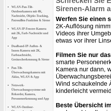
Schrecken Sie E
Sirenen-Alarm 
WLAN-Pan-Tilt-
Outdoorkamera mit 4K,
Nachtsicht, Objekt-Tracking,
Werfen Sie einen s
Patrouillen-Funktion & Sirene
2K-Auflösung nimmt
WLAN-IP-Fenster-Kamera
Videos ihrer Umgeb
mit 2K, Farb-Nachtsicht und
App
etwas vor ihrer Lin
Dualband-IP-Außen- &
Innen-Kamera mit 2K,
Filmen Sie nur da
Farbnachtsicht,
Geräuscherkennung & Sirene
smarte Personenerke
Kamera nur dann, w
Pan-Tilt-
Überwachungskamera mit
Überwachungsbereich
Akku, WLAN & App
Wind schaukelnde Äs
Netzwerk-
kinderleicht vermei
Überwachungssysteme mit
Rekorder, Kamera,
Personenerkennung und App
Beste Übersicht i
WLAN-Outdoor-