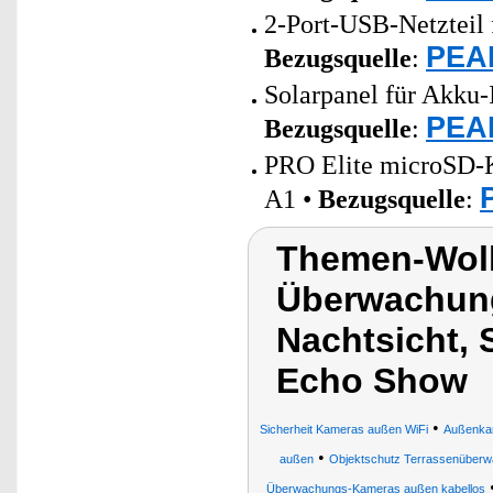
2-Port-USB-Netzteil 
PEAR
Bezugsquelle
:
Solarpanel für Akku-
PEAR
Bezugsquelle
:
PRO Elite microSD-K
A1 •
Bezugsquelle
:
Themen-Wol
Überwachung
Nachtsicht, 
Echo Show
•
Sicherheit Kameras außen WiFi
Außenka
•
außen
Objektschutz Terrassenüberw
Überwachungs-Kameras außen kabellos