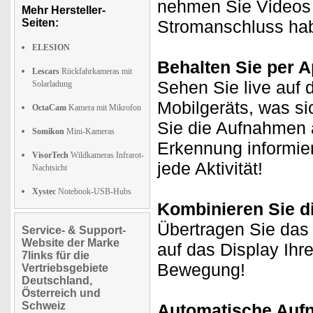
nehmen Sie Videos m
Mehr Hersteller-
Seiten:
Stromanschluss hab
ELESION
Behalten Sie per Ap
Lescars
Rückfahrkameras mit
Sehen Sie live auf 
Solarladung
Mobilgeräts, was si
OctaCam
Kamera mit Mikrofon
Sie die Aufnahmen 
Somikon
Mini-Kameras
Erkennung informie
VisorTech
Wildkameras Infrarot-
jede Aktivität!
Nachtsicht
Xystec
Notebook-USB-Hubs
Kombinieren Sie d
Übertragen Sie das
Service- & Support-
Website der Marke
auf das Display Ihr
7links für die
Bewegung!
Vertriebsgebiete
Deutschland,
Österreich und
Schweiz
Automatische Aufn