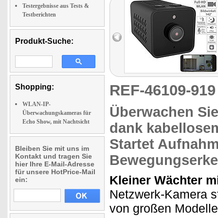
Testergebnisse aus Tests &
Testberichten
Produkt-Suche:
REF-46109-91
Shopping:
WLAN-IP-
Überwachen Si
Überwachungskameras für
Echo Show, mit Nachtsicht
dank kabellose
Startet Aufnah
Bleiben Sie mit uns im
Kontakt und tragen Sie
Bewegungserk
hier Ihre E-Mail-Adresse
für unsere HotPrice-Mail
Kleiner Wächter m
ein:
Netzwerk-Kamera st
von großen Modell