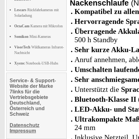
Nackenschlaufe
(N
Kompatibel zu alle
Lescars
Rückfahrkameras mit
Solarladung
Hervorragende Spra
OctaCam
Kamera mit Mikrofon
Überragende Akkula
Somikon
Mini-Kameras
500 h Standby
VisorTech
Wildkameras Infrarot-
Sehr kurze Akku-La
Nachtsicht
Anruf annehmen, abl
Xystec
Notebook-USB-Hubs
Umschalten laufend
Sehr anschmiegsame
Service- & Support-
Website der Marke
Unterstützt die
Spra
7links für die
Vertriebsgebiete
Bluetooth-Klasse II 
Deutschland,
LED-Akku- und Stat
Österreich und
Schweiz
Ultrakompakte Maß
Datenschutz
24 mm
Impressum
Inklusive Netzteil, 