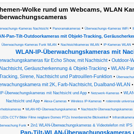
hemen-Wolke rund um Webcams, WLAN Ka
berwachungscameras
•
•
•
erwachungs-Kameras Nachtsicht
Panoramakameras
Überwachungs-Kameras WiFi
N-Pan-Tilt-Outdoorkameras mit Objekt-Tracking, Geräuscherke
•
•
•
Überwachungs-Kameras Funk WLAN
Nachtsichtkameras WLAN
IP-Kameras WLAN
WLAN-IP-Überwachungskameras mit Nach
rwachungskameras für Echo Show, mit Nachtsicht
•
Outdoor-
 Nachtsicht, Geräuscherkennung & Objekt-Tracking
•
WLAN-Pan-
Tracking, Sirene, Nachtsicht und Patrouillen-Funktion
•
Überwachu
rwachungskamera mit 2K, Farb-Nachtsicht, Dualband-WLAN
•
•
IP-Überwachungskameras mit Nachtsicht und App
WLAN-
Netzwerk-Kameras
•
•
•
Nachtsicht und App
Alexa-Cameras
Wireless IP-Kameras
rotierende univers
•
•
erheitskameras
WLAN-HD-Überwachungskameras
Nachtsicht-Überwachungskameras
•
LEDs CCTV Bilder Filme neigbare Domes PTZs Innenbereiche Blickwinkel
Infrarotkamer
•
2in1 WLAN-Überwachungskameras & Videotelefon mit IPS 
berwachung Funk
Pan-Tilt-WLAN-Überwachungskameras m