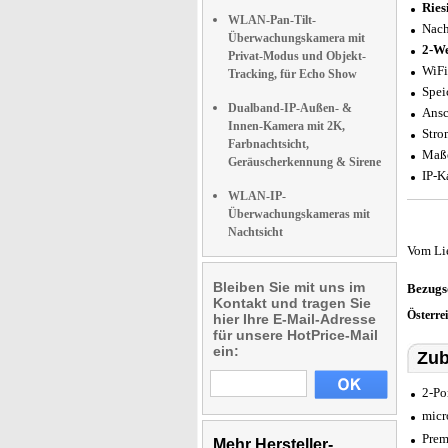
Ries
WLAN-Pan-Tilt-
Nach
Überwachungskamera mit
2-We
Privat-Modus und Objekt-
WiFi
Tracking, für Echo Show
Spei
Dualband-IP-Außen- &
Ansc
Innen-Kamera mit 2K,
Stro
Farbnachtsicht,
Maße
Geräuscherkennung & Sirene
IP-K
WLAN-IP-
Überwachungskameras mit
Nachtsicht
Vom Li
Bleiben Sie mit uns im
Bezugs
Kontakt und tragen Sie
Österre
hier Ihre E-Mail-Adresse
für unsere HotPrice-Mail
ein:
Zub
2-Po
micr
Prem
Mehr Hersteller-