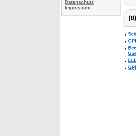
Datenschutz
Impressum
(8
Sch
GPL
Bed
Übe
ELE
GPL