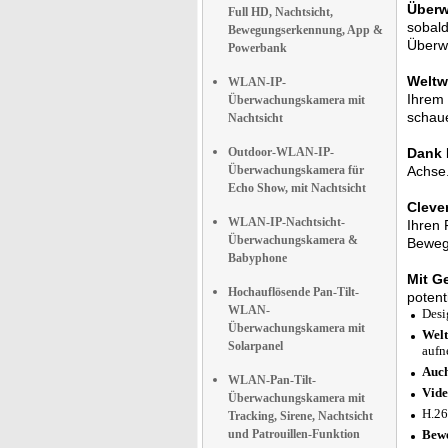
Überw
Full HD, Nachtsicht,
sobald
Bewegungserkennung, App &
Überwa
Powerbank
Weltwe
WLAN-IP-
Ihrem 
Überwachungskamera mit
schaue
Nachtsicht
Outdoor-WLAN-IP-
Dank P
Überwachungskamera für
Achse.
Echo Show, mit Nachtsicht
Cleve
WLAN-IP-Nachtsicht-
Ihren 
Überwachungskamera &
Beweg
Babyphone
Mit G
Hochauflösende Pan-Tilt-
potent
WLAN-
Desi
Überwachungskamera mit
Welt
Solarpanel
aufn
Auch
WLAN-Pan-Tilt-
Vide
Überwachungskamera mit
H.26
Tracking, Sirene, Nachtsicht
und Patrouillen-Funktion
Bew