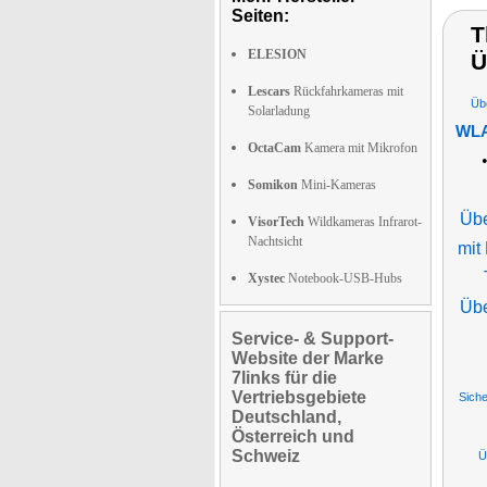
Seiten:
T
ELESION
Ü
Lescars
Rückfahrkameras mit
Üb
Solarladung
WLA
OctaCam
Kamera mit Mikrofon
Somikon
Mini-Kameras
Übe
VisorTech
Wildkameras Infrarot-
Nachtsicht
mit
Xystec
Notebook-USB-Hubs
Übe
Service- & Support-
Website der Marke
7links für die
Vertriebsgebiete
Sich
Deutschland,
Österreich und
Schweiz
Ü