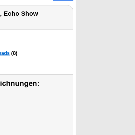
, Echo Show
oads
(8)
eichnungen: