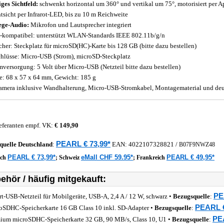
iges Sichtfeld:
schwenkt horizontal um 360° und vertikal um 75°, motorisiert per 
tsicht per Infrarot-LED, bis zu 10 m Reichweite
ge-Audio:
Mikrofon und Lautsprecher integriert
-kompatibel: unterstützt WLAN-Standards IEEE 802.11b/g/n
cher: Steckplatz für microSD(HC)-Karte bis 128 GB (bitte dazu bestellen)
hlüsse: Micro-USB (Strom), microSD-Steckplatz
mversorgung: 5 Volt über Micro-USB (Netzteil bitte dazu bestellen)
: 68 x 57 x 64 mm, Gewicht: 185 g
amera inklusive Wandhalterung, Micro-USB-Stromkabel, Montagematerial und deu
eferanten empf. VK:
€ 149,90
PEARL € 73,99*
quelle
Deutschland
:
EAN:
4022107328821
/
B07F9NWZ48
PEARL € 73,99*
eMall CHF 59.95*
PEARL € 49,95*
ich
;
Schweiz
;
Frankreich
ehör / häufig mitgekauft:
PE
rt-USB-Netzteil für Mobilgeräte, USB-A, 2,4 A / 12 W, schwarz •
Bezugsquelle
:
PEARL €
oSDHC-Speicherkarte 16 GB Class 10 inkl. SD-Adapter •
Bezugsquelle
:
PE
ium microSDHC-Speicherkarte 32 GB, 90 MB/s, Class 10, U1 •
Bezugsquelle
: