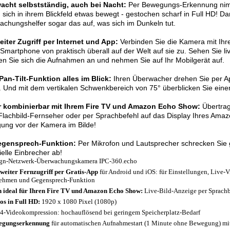
acht selbstständig, auch bei Nacht:
Per Bewegungs-Erkennung nimm
 sich in ihrem Blickfeld etwas bewegt - gestochen scharf in Full HD! D
chungshelfer sogar das auf, was sich im Dunkeln tut.
iter Zugriff per Internet und App:
Verbinden Sie die Kamera mit Ihr
Smartphone von praktisch überall auf der Welt auf sie zu. Sehen Sie li
n Sie sich die Aufnahmen an und nehmen Sie auf Ihr Mobilgerät auf.
an-Tilt-Funktion alles im Blick:
Ihren Überwacher drehen Sie per Ap
 Und mit dem vertikalen Schwenkbereich von 75° überblicken Sie eine
r kombinierbar mit Ihrem Fire TV und Amazon Echo Show:
Übertrag
Flachbild-Fernseher oder per Sprachbefehl auf das Display Ihres Amaz
ung vor der Kamera im Bilde!
egensprech-Funktion:
Per Mikrofon und Lautsprecher schrecken Sie 
ielle Einbrecher ab!
gn-Netzwerk-Überwachungskamera IPC-360.echo
weiter Fernzugriff per Gratis-App
für Android und iOS: für Einstellungen, Live-
ehmen und Gegensprech-Funktion
 ideal für Ihren Fire TV und Amazon Echo Show:
Live-Bild-Anzeige per Sprachb
os in Full HD:
1920 x 1080 Pixel (1080p)
4-Videokompression: hochauflösend bei geringem Speicherplatz-Bedarf
egungserkennung
für automatischen Aufnahmestart (1 Minute ohne Bewegung) mit