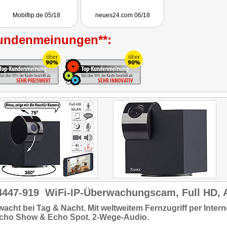
Mobiflip.de 05/18
neues24.com 06/18
undenmeinungen**:
4447-919
WiFi-IP-Überwachungscam, Full HD, 
wacht bei
Tag & Nacht.
Mit
weltweitem Fernzugriff
per Intern
Echo Show & Echo Spot.
2-Wege-Audio
.