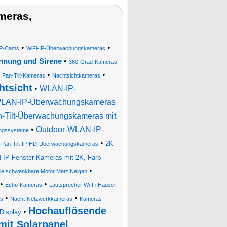
meras,
•
•
IP-Cams
WiFi-IP-Überwachungskameras
•
nnung und Sirene
360-Grad-Kameras
•
•
•
Pan-Tilt-Kameras
Nachtsichtkameras
tsicht
•
WLAN-IP-
WLAN-IP-Überwachungskameras
Tilt-Überwachungskameras mit
•
Outdoor-WLAN-IP-
ngssysteme
•
•
2K-
Pan-Tilt-IP-HD-Überwachungskameras
IP-Fenster-Kameras mit 2K, Farb-
•
ale schwenkbare Motor Metz Neigen
•
•
Echo-Kameras
Lautsprecher Wi-Fi Häuser
•
•
as
Nacht-Netzwerkkameras
Kameras
Hochauflösende
•
Display
it Solarpanel