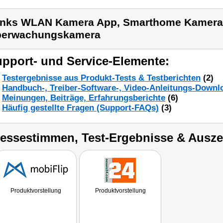
inks WLAN Kamera App, Smarthome Kamera
berwachungskamera
pport- und Service-Elemente:
Testergebnisse aus Produkt-Tests & Testberichten
(2)
Handbuch-, Treiber-Software-, Video-Anleitungs-Downl
Meinungen, Beiträge, Erfahrungsberichte
(6)
Häufig gestellte Fragen (Support-FAQs)
(3)
ressestimmen, Test-Ergebnisse & Ausz
Produktvorstellung
Produktvorstellung