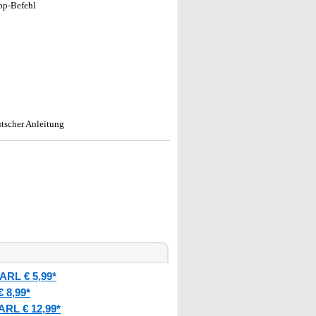
App-Befehl
tscher Anleitung
ARL € 5,99*
 8,99*
ARL € 12,99*