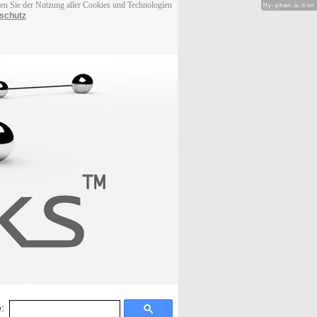
men Sie der Nutzung aller Cookies und Technologien
Hy-phen-a-tion
schutz
: