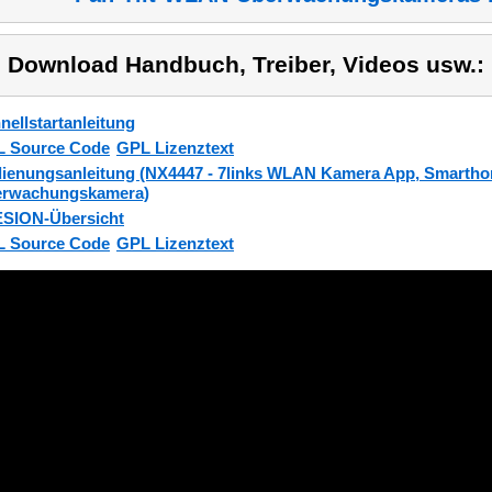
) Download Handbuch, Treiber, Videos usw.:
nellstartanleitung
 Source Code
GPL Lizenztext
ienungsanleitung (NX4447 - 7links WLAN Kamera App, Smarth
rwachungskamera)
SION-Übersicht
 Source Code
GPL Lizenztext