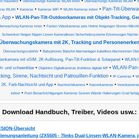
•
•
•
en Haustiere
Überwachungs-Kameras WLAN innen
Überwachungs-Kameras WLAN
•
•
•
•
Pan-Tilt-Überw
ras WLAN
Kameras
Kameras WiFi
WLAN-Kameras indoor
& App
•
WLAN-Pan-Tilt-Outdoorkameras mit Objekt-Tracking, G
•
berwachung Kameras innen
Farben Videokameras pets Heime Neigungen Sirenen Mikrof
Schwenken Neigen Kippen Linsen Kameralinsen Sicherheitssysteme Erkennungen Nächte n
Überwachungskamera mit 2K, Tracking und Personenerke
•
Überwachungszubehör
Babyphones Babyfon Alarmanlagen kabellose Alarmsirenen Ü
•
enkamera mit eSIM, 2K-Auflösung, Pan-Tilt-Funktion & Solarpanel
WLAN-I
•
•
WLAN-Pan-T
eh- und schwenkbar
Objektive Digitalkameras drahtlose digitale MP
cking, Sirene, Nachtsicht und Patrouillen-Funktion
•
•
IP-Cameras
W
•
•
•
t 2K, Farb-Nachtsicht und App
Nachtsichtkamera
Katzenkameras
Innenkamera
•
indoor
Push Benachrichtigungen Kameras Szenen Wände Halterungen Grad farbi
) Download Handbuch, Treiber, Videos usw.:
SION-Übersicht
ienungsanleitung (ZX5505 - 7links Dual-Linsen-WLAN-Kamera, je