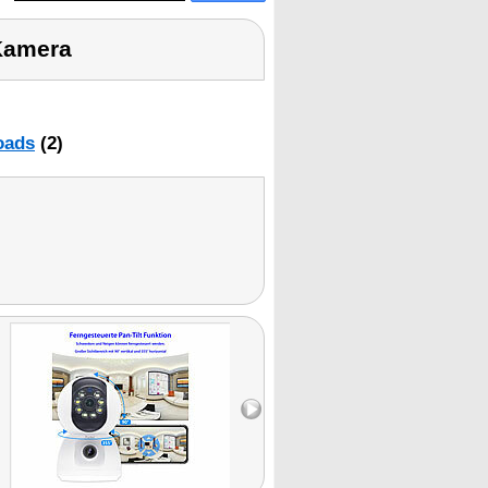
Kamera
oads
(2)