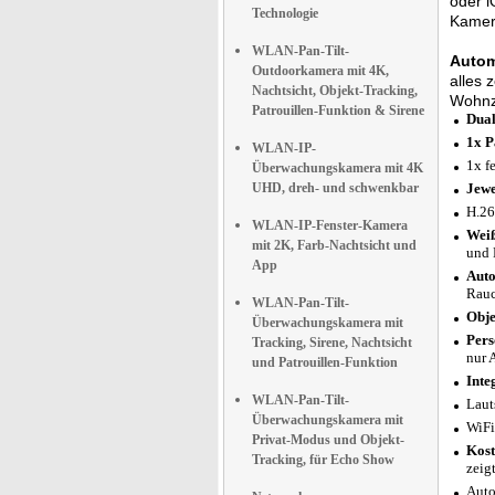
oder i
Technologie
Kamera
WLAN-Pan-Tilt-
Autom
Outdoorkamera mit 4K,
alles 
Nachtsicht, Objekt-Tracking,
Wohnzi
Patrouillen-Funktion & Sirene
Dual
1x P
WLAN-IP-
1x f
Überwachungskamera mit 4K
UHD, dreh- und schwenkbar
Jewe
H.26
WLAN-IP-Fenster-Kamera
Weiß
mit 2K, Farb-Nachtsicht und
und 
App
Auto
Rauc
WLAN-Pan-Tilt-
Obje
Überwachungskamera mit
Pers
Tracking, Sirene, Nachtsicht
nur 
und Patrouillen-Funktion
Inte
WLAN-Pan-Tilt-
Laut
Überwachungskamera mit
WiFi
Privat-Modus und Objekt-
Kost
Tracking, für Echo Show
zeig
Auto