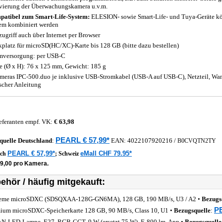
vierung der Überwachungskamera u.v.m.
atibel zum Smart-Life-System:
ELESION- sowie Smart-Life- und Tuya-Geräte k
em kombiniert werden
zugriff auch über Internet per Browser
kplatz für microSD(HC/XC)-Karte bis 128 GB (bitte dazu bestellen)
mversorgung: per USB-C
 (Ø x H): 76 x 125 mm, Gewicht: 185 g
meras IPC-500.duo je inklusive USB-Stromkabel (USB-A auf USB-C), Netzteil, W
scher Anleitung
eferanten empf. VK:
€ 63,98
PEARL € 57,99*
quelle
Deutschland
:
EAN:
4022107920216
/
B0CVQTN2TY
PEARL € 57,99*
eMall CHF 79.95*
ich
;
Schweiz
29,00 pro Kamera.
ehör / häufig mitgekauft:
eme microSDXC (SDSQXAA-128G-GN6MA), 128 GB, 190 MB/s, U3 / A2 •
Bezugs
PE
ium microSDXC-Speicherkarte 128 GB, 90 MB/s, Class 10, U1 •
Bezugsquelle
:
-LED-Lampe, E27, RGB-CCT, 9 W (ersetzt 75 W), F, 800 lm, App •
Bezugsquelle