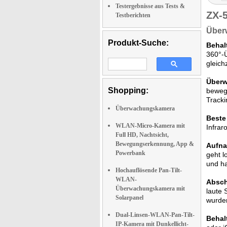
Testergebnisse aus Tests &
ZX-
Testberichten
Überw
Produkt-Suche:
Behal
360°-Ü
gleich
Überw
Shopping:
beweg
Tracki
Überwachungskamera
Beste 
WLAN-Micro-Kamera mit
Infrar
Full HD, Nachtsicht,
Bewegungserkennung, App &
Aufna
Powerbank
geht l
und ha
Hochauflösende Pan-Tilt-
WLAN-
Absch
Überwachungskamera mit
laute 
Solarpanel
wurde
Dual-Linsen-WLAN-Pan-Tilt-
Behal
IP-Kamera mit Dunkellicht-