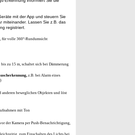
s-Erkennung informiert Sie die
eräte mit der App und steuern Sie
ar miteinander. Lassen Sie z.B. das
 registriert.
, für volle 360°-Rundumsicht
 bis zu 15 m, schaltet sich bei Dämmerung
äuscherkennung,
z.B. bei Alarm eines
)
d anderen beweglichen Objekten und löst
Aufnahmen mit Ton
vor der Kamera per Push-Benachrichtigung,
ichzeitig, zum Einschalten des Lichts bei