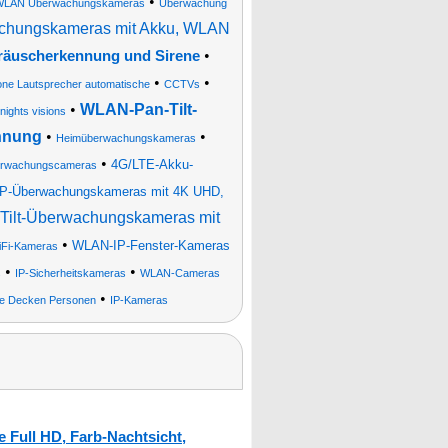
•
WLAN Überwachungskameras
Überwachung
achungskameras mit Akku, WLAN
•
eräuscherkennung und Sirene
•
•
one Lautsprecher automatische
CCTVs
•
WLAN-Pan-Tilt-
ights visions
nnung
•
•
Heimüberwachungskameras
•
4G/LTE-Akku-
berwachungscameras
P-Überwachungskameras mit 4K UHD,
ilt-Überwachungskameras mit
•
WLAN-IP-Fenster-Kameras
iFi-Kameras
•
•
s
IP-Sicherheitskameras
WLAN-Cameras
•
ge Decken Personen
IP-Kameras
 Full HD, Farb-Nachtsicht,