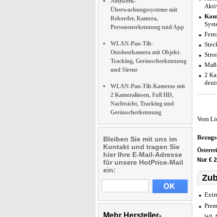
Netzwerk-
Akti
Überwachungssysteme mit
Komp
Rekorder, Kamera,
Syst
Personenerkennung und App
Fern
WLAN-Pan-Tilt-
Stec
Outdoorkamera mit Objekt-
Stro
Tracking, Geräuscherkennung
Maße
und Sirene
2 Ka
deut
WLAN-Pan-Tilt-Kameras mit
2 Kameralinsen, Full HD,
Nachtsicht, Tracking und
Geräuscherkennung
Vom Li
Bezugs
Bleiben Sie mit uns im
Kontakt und tragen Sie
Österre
hier Ihre E-Mail-Adresse
Nur € 
für unsere HotPrice-Mail
ein:
Zub
Extr
Prem
Mehr Hersteller-
WLAN