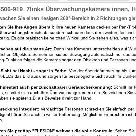
5506-919
7links Überwachungskamera innen, H
achen Sie einen riesigen 360°-Bereich in 2 Richtungen glei
ten Sie Ihre Augen überall:
Ihre neuen Kameras decken per Pan-Tilt-K
berwachungsbereich ab, sondern schauen dank der zweiten, fest instal
zeitig. Es gibt praktisch keine toten Winkel und Sie sehen alles, was sic
achen auf die smarte Art:
Denn Ihre Kameras unterscheiden auf Wu
lichen Objekten. So nehmen sie bei Bewegung automatisch nur das au
ng-Funktion folgen die Kameras sogar den Objekten und Personen und h
Sicht bei Nacht - sogar in Farbe:
Von der Abenddämmerung bis zum
ot-LEDs das Bild aus und sorgen für bestmögliche Sicht auch im Dunkel
hmestart auch per zuschaltbarer Geräuscherkennung:
Schrillt Ihr
os, schaltet sich auch Ihre Überwachungskamera ein. So zeichnen Sie 
ben sie später z.B. als Beweise direkt zur Hand.
reckung integriert:
Verdächtige Personen schrecken Sie einfach per 
Signal hören Sie auch in weiter Entfernung. Möglichen Einbrechern ist da
n.
ten Sie per App "ELESION" weltweit die volle Kontrolle:
Sehen Sie 