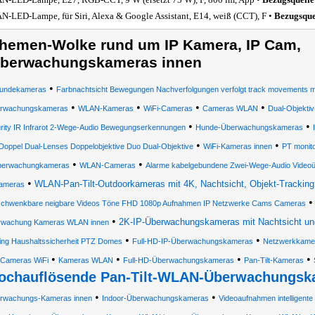
-LED-Lampe, für Siri, Alexa & Google Assistant, E14, weiß (CCT), F •
Bezugsque
hemen-Wolke rund um IP Kamera, IP Cam,
berwachungskameras innen
•
undekameras
Farbnachtsicht Bewegungen Nachverfolgungen verfolgt track movements mo
•
•
•
•
rwachungskameras
WLAN-Kameras
WiFi-Cameras
Cameras WLAN
Dual-Objekti
•
•
rity IR Infrarot 2-Wege-Audio Bewegungserkennungen
Hunde-Überwachungskameras
•
•
Doppel Dual-Lenses Doppelobjektive Duo Dual-Objektive
WiFi-Kameras innen
PT monit
•
•
erwachungkameras
WLAN-Cameras
Alarme kabelgebundene Zwei-Wege-Audio Videoü
•
WLAN-Pan-Tilt-Outdoorkameras mit 4K, Nachtsicht, Objekt-Tracking, 
ameras
schwenkbare neigbare Videos Töne FHD 1080p Aufnahmen IP Netzwerke Cams Cameras
•
2K-IP-Überwachungskameras mit Nachtsicht un
rwachung Kameras WLAN innen
•
•
ing Haushaltssicherheit PTZ Domes
Full-HD-IP-Überwachungskameras
Netzwerkkame
•
•
•
•
Cameras WiFi
Kameras WLAN
Full-HD-Überwachungskameras
Pan-Tilt-Kameras
ochauflösende Pan-Tilt-WLAN-Überwachungska
•
•
rwachungs-Kameras innen
Indoor-Überwachungskameras
Videoaufnahmen intelligen