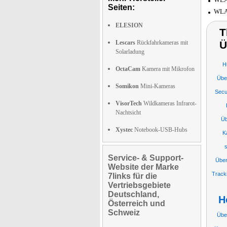
Seiten:
WLAN
ELESION
T
Lescars
Rückfahrkameras mit
Ü
Solarladung
H
OctaCam
Kamera mit Mikrofon
Übe
Somikon
Mini-Kameras
Secu
VisorTech
Wildkameras Infrarot-
Nachtsicht
Üb
Xystec
Notebook-USB-Hubs
K
Service- & Support-
Übe
Website der Marke
Track
7links für die
Vertriebsgebiete
Deutschland,
H
Österreich und
Schweiz
Übe