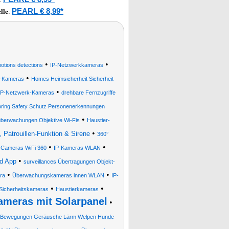
PEARL € 8,99*
lle
:
•
•
tions detections
IP-Netzwerkkameras
•
v-Kameras
Homes Heimsicherheit Sicherheit
•
IP-Netzwerk-Kameras
drehbare Fernzugriffe
oring Safety Schutz Personenerkennungen
•
berwachungen Objektive Wi-Fis
Haustier-
•
Patrouillen-Funktion & Sirene
360°
•
•
•
Cameras WiFi 360
IP-Kameras WLAN
•
d App
surveillances Übertragungen Objekt-
•
•
ra
Überwachungskameras innen WLAN
IP-
•
•
Sicherheitskameras
Haustierkameras
meras mit Solarpanel
•
te Bewegungen Geräusche Lärm Welpen Hunde