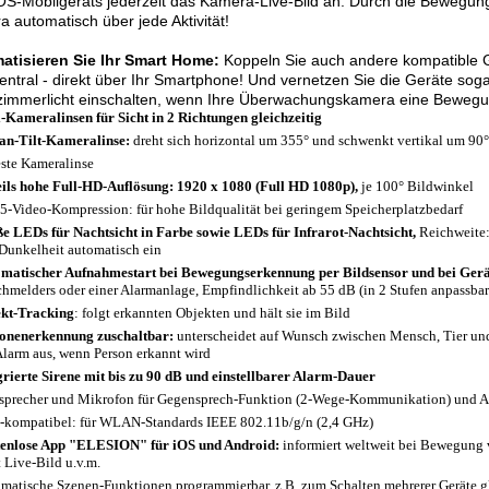
OS-Mobilgeräts jederzeit das Kamera-Live-Bild an. Durch die Bewegung
 automatisch über jede Aktivität!
atisieren Sie Ihr Smart Home:
Koppeln Sie auch andere kompatible G
zentral - direkt über Ihr Smartphone! Und vernetzen Sie die Geräte sog
mmerlicht einschalten, wenn Ihre Überwachungskamera eine Bewegung
-Kameralinsen für Sicht in 2 Richtungen gleichzeitig
an-Tilt-Kameralinse:
dreht sich horizontal um 355° und schwenkt vertikal um 90°
este Kameralinse
ils hohe Full-HD-Auflösung: 1920 x 1080 (Full HD 1080p),
je 100° Bildwinkel
5-Video-Kompression: für hohe Bildqualität bei geringem Speicherplatzbedarf
e LEDs für Nachtsicht in Farbe sowie LEDs für Infrarot-Nachtsicht,
Reichweite:
Dunkelheit automatisch ein
matischer Aufnahmestart bei Bewegungserkennung per Bildsensor und bei Ger
hmelders oder einer Alarmanlage, Empfindlichkeit ab 55 dB (in 2 Stufen anpassbar
kt-Tracking
: folgt erkannten Objekten und hält sie im Bild
onenerkennung zuschaltbar:
unterscheidet auf Wunsch zwischen Mensch, Tier un
Alarm aus, wenn Person erkannt wird
grierte Sirene mit bis zu 90 dB und einstellbarer Alarm-Dauer
sprecher und Mikrofon für Gegensprech-Funktion (2-Wege-Kommunikation) und 
-kompatibel: für WLAN-Standards IEEE 802.11b/g/n (2,4 GHz)
enlose App "ELESION" für iOS und Android:
informiert weltweit bei Bewegung 
t Live-Bild u.v.m.
matische Szenen-Funktionen programmierbar, z.B. zum Schalten mehrerer Geräte gle