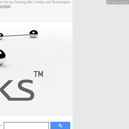
men Sie der Nutzung aller Cookies und Technologien
Hy-phen-a-tion
schutz
: