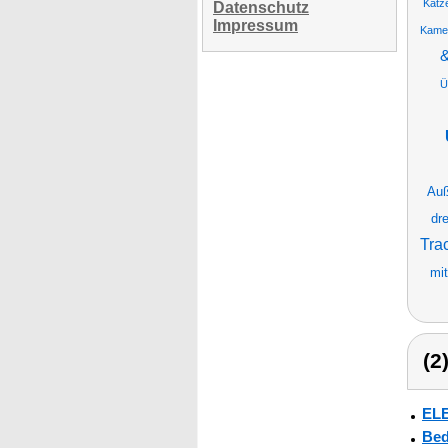
Katz
Datenschutz
Impressum
Kame
Ü
Auß
dr
Tra
mi
(2
ELE
Bed