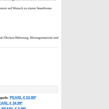
önnen auf Wunsch zu einem Smarthome-
and-/Decken-Halterung, Montagematerial und
PEARL € 53,99*
quelle
:
ARL € 34,99*
PEARL € 8,99*
: