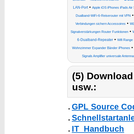
•
LAN-Port
Apple iOS iPhones iPads Ai
Dualband-WiFi-6-Reiserouter mit VPN
•
Verbindungen sichern Accessoires
WL
•
Signalverstärkungen Router Funktionen
•
6-Dualband-Repeater
Wifi Range
Wohnzimmer Expander Bänder iPhones
Signals Amplifier universale Antenn
(5) Download
usw.:
GPL Source Co
Schnellstartanl
IT_Handbuch