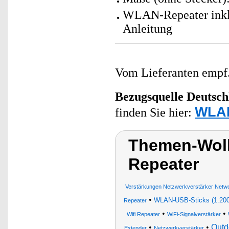
WLAN-Repeater inkl
Anleitung
Vom Lieferanten emp
Bezugsquelle
Deutsch
WLAN
finden Sie hier:
Themen-Wol
Repeater
Verstärkungen Netzwerkverstärker Netw
•
WLAN-USB-Sticks (1.200
Repeater
•
•
Wifi Repeater
WiFi-Signalverstärker
•
•
Outd
Extender
Netzwerkverstärker