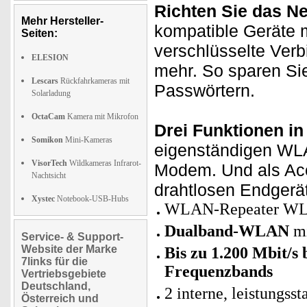
Richten Sie das Ne
Mehr Hersteller-
kompatible Geräte 
Seiten:
verschlüsselte Ver
ELESION
mehr. So sparen Si
Lescars
Rückfahrkameras mit
Passwörtern.
Solarladung
OctaCam
Kamera mit Mikrofon
Drei Funktionen in
Somikon
Mini-Kameras
eigenständigen WLA
VisorTech
Wildkameras Infrarot-
Modem. Und als Acc
Nachtsicht
drahtlosen Endgerä
Xystec
Notebook-USB-Hubs
WLAN-Repeater WLR-
Dualband-WLAN
mi
Service- & Support-
Website der Marke
Bis zu 1.200 Mbit/s 
7links für die
Frequenzbands
Vertriebsgebiete
Deutschland,
2 interne, leistungss
Österreich und