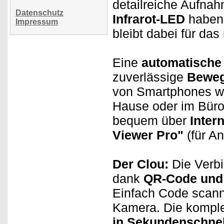
detailreiche Aufna
Datenschutz
Infrarot-LED
haben
Impressum
bleibt dabei für da
Eine
automatische 
zuverlässige
Beweg
von Smartphones wi
Hause oder im Büro 
bequem über
Inter
Viewer Pro"
(für A
Der Clou:
Die Verbi
dank
QR-Code und 
Einfach Code scanne
Kamera. Die komplet
in Sekundenschnel