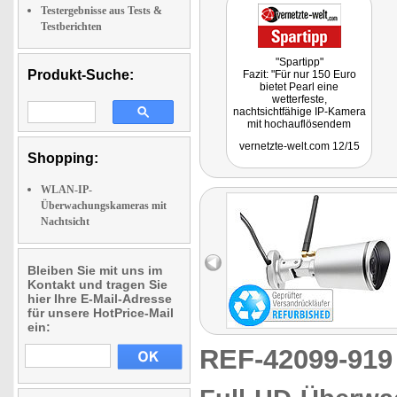
Testergebnisse aus Tests &
Testberichten
"Spartipp"
Produkt-Suche:
Fazit: "Für nur 150 Euro
bietet Pearl eine
wetterfeste,
nachtsichtfähige IP-Kamera
mit hochauflösendem
FullHD-Live-Stream und
vernetzte-welt.com 12/15
guter WLAN-Konnektivität.
Shopping:
Das Gerät lässt sich
bequem am Smartphone
ins Heimnetz einbinden."
WLAN-IP-
Überwachungskameras mit
Nachtsicht
Bleiben Sie mit uns im
Kontakt und tragen Sie
hier Ihre E-Mail-Adresse
für unsere HotPrice-Mail
ein:
REF-42099-91