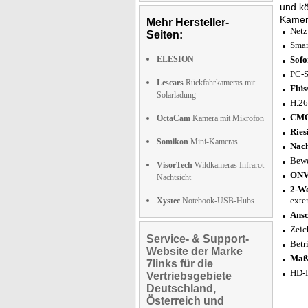
und k
Kamera
Mehr Hersteller-
Netz
Seiten:
Smar
ELESION
Sofo
PC-S
Lescars
Rückfahrkameras mit
Flüs
Solarladung
H.26
CMOS
OctaCam
Kamera mit Mikrofon
Ries
Somikon
Mini-Kameras
Nach
Bewe
VisorTech
Wildkameras Infrarot-
ONV
Nachtsicht
2-We
exte
Xystec
Notebook-USB-Hubs
Ansc
Zeic
Service- & Support-
Betr
Website der Marke
Maß
7links für die
HD-I
Vertriebsgebiete
Deutschland,
Österreich und