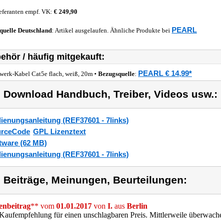
eferanten empf. VK:
€ 249,90
PEARL
quelle
Deutschland
: Artikel ausgelaufen. Ähnliche Produkte bei
ehör / häufig mitgekauft:
PEARL € 14,99*
werk-Kabel Cat5e flach, weiß, 20m •
Bezugsquelle
:
) Download Handbuch, Treiber, Videos usw.:
ienungsanleitung (REF37601 - 7links)
urceCode
GPL Lizenztext
tware (62 MB)
ienungsanleitung (REF37601 - 7links)
) Beiträge, Meinungen, Beurteilungen:
nbeitrag
** vom
01.01.2017
von
I.
aus
Berlin
 Kaufempfehlung für einen unschlagbaren Preis. Mittlerweile überwa