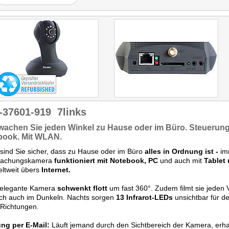
-37601-919
7links
wachen
Sie jeden Winkel zu Hause oder im Büro.
Steuerung
book. Mit
WLAN.
sind Sie sicher, dass zu Hause oder im Büro
alles in Ordnung ist -
imm
achungskamera
funktioniert mit Notebook, PC
und auch mit
Tablet
ltweit übers
Internet.
 elegante Kamera
schwenkt flott
um fast 360°. Zudem filmt sie jeden
ich auch im Dunkeln. Nachts sorgen
13 Infrarot-LEDs
unsichtbar für de
e Richtungen.
ng per E-Mail:
Läuft jemand durch den Sichtbereich der Kamera, erhal