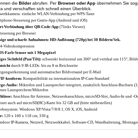
önnen die
Bilder
abrufen. Per
Browser oder App
übernehmen Sie sogar
 und verschaffen sich schnell einen Überblick.
werkkamera: einfache WLAN-Verbindung per WPS-Taste
tphone-Steuerung per Gratis-App (Android und iOS)
rt-Verbindung über QR-Code-App
(7links Viewer)
teuerung per Browser
sige und scharfe Aufnahmen: HD-Auflösung (720p) bei 30 Bildern/Sek.
4-Videokompression
-Farb-Sensor mit 1 Megapixel
iges Sichtfeld (Pan/Tilt):
schwenkt horizontal um 300° und vertikal um 115°, Bild
tsicht
durch 9 IR-LEDs: bis zu 8 m Reichweite
gungserkennung und automatischer Bildversand per E-Mail
IF-konform:
Kompatibilität zu internationalem IP-Cam-Standard
ge-Audio:
Mikrofon und Lautsprecher integriert, zusätzlich Anschluss-Buchsen 
rnen Lautsprechern/Mikrofon
hlüsse:
Anschluss für Antenne, Netzwerkanschluss, microSD-Slot, Audio-In und -Ou
hnet auch auf microSD(HC)-Karte bis 32 GB auf (bitte mitbestellen)
iebssystem: Windows XP/Vista/7/8/8.1, OS X, iOS, Android
e:
120 x 160 x 118 cm, 330 g
ndoor IP-Kamera, Netzteil, Netzwerkkabel, Software-CD, Wandhalterung, Montagem