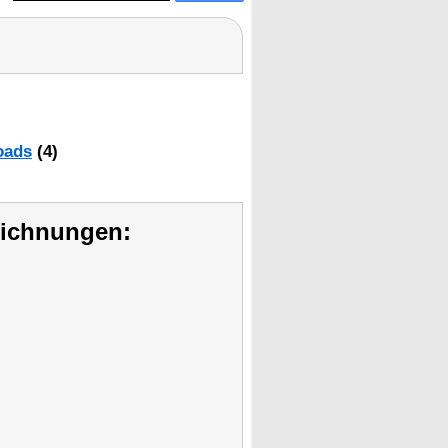
oads
(4)
eichnungen: