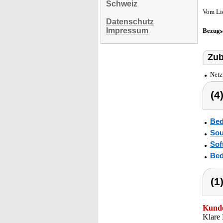
Schweiz
Vom Li
Datenschutz
Impressum
Bezugs
Zub
Netz
(4
Bed
So
Sof
Bed
(1
Kunde
Klare