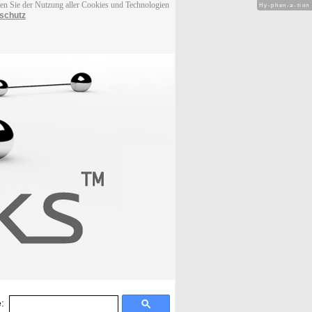
men Sie der Nutzung aller Cookies und Technologien
Hy-phen-a-tion
schutz
: