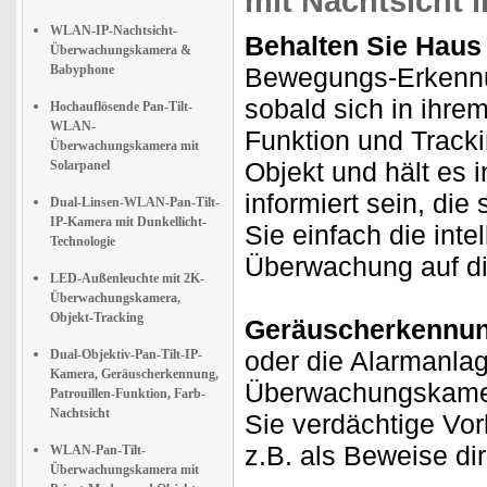
mit Nachtsicht 
WLAN-IP-Nachtsicht-
Behalten Sie Haus 
Überwachungskamera &
Babyphone
Bewegungs-Erkennu
sobald sich in ihre
Hochauflösende Pan-Tilt-
WLAN-
Funktion und Track
Überwachungskamera mit
Objekt und hält es 
Solarpanel
informiert sein, di
Dual-Linsen-WLAN-Pan-Tilt-
IP-Kamera mit Dunkellicht-
Sie einfach die int
Technologie
Überwachung auf di
LED-Außenleuchte mit 2K-
Überwachungskamera,
Objekt-Tracking
Geräuscherkennung
oder die Alarmanlag
Dual-Objektiv-Pan-Tilt-IP-
Kamera, Geräuscherkennung,
Überwachungskamer
Patrouillen-Funktion, Farb-
Nachtsicht
Sie verdächtige Vor
z.B. als Beweise di
WLAN-Pan-Tilt-
Überwachungskamera mit