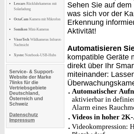
Sehen Sie auf dem D
Lescars
Rückfahrkameras mit
Solarladung
was sich vor der K
OctaCam
Kamera mit Mikrofon
Erkennung informie
Aktivität!
Somikon
Mini-Kameras
VisorTech
Wildkameras Infrarot-
Nachtsicht
Automatisieren Si
kompatible Geräte m
Xystec
Notebook-USB-Hubs
direkt über Ihr Sma
Service- & Support-
miteinander: Lassen
Website der Marke
Überwachungskamera
7links für die
Vertriebsgebiete
Automatischer Auf
Deutschland,
aktivierbar in defini
Österreich und
Schweiz
Alarm eines Rauchme
Datenschutz
Videos in hoher 2K-
Impressum
Videokompression: H