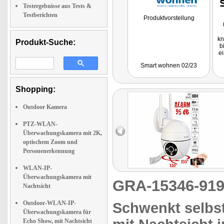
Testergebnisse aus Tests &
Testberichten
Produktvorstellung
kn
Produkt-Suche:
b
e
Smart wohnen 02/23
p
s
C
Shopping:
O
Outdoor Kamera
e
PTZ-WLAN-
z
Überwachungskamera mit 2K,
optischem Zoom und
Personenerkennung
WLAN-IP-
Überwachungskamera mit
GRA-15346-9
Nachtsicht
Outdoor-WLAN-IP-
Schwenkt selbst
Überwachungskamera für
Echo Show, mit Nachtsicht