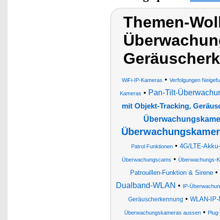
Themen-Wol
Überwachung
Geräuscherk
•
WiFi-IP-Kameras
Verfolgungen Neigefu
•
Pan-Tilt-Überwachu
Kameras
mit Objekt-Tracking, Geräu
Überwachungskamera
Überwachungskamera
•
4G/LTE-Akku-A
Patrol Funktionen
•
Überwachungscams
Überwachungs-
•
Patrouillen-Funktion & Sirene
Dualband-WLAN
•
IP-Überwachu
•
WLAN-IP-N
Geräuscherkennung
•
Überwachungskameras aussen
Plug