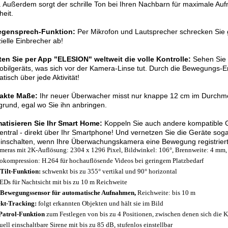
. Außerdem sorgt der schrille Ton bei Ihren Nachbarn für maximale Auf
heit.
egensprech-Funktion:
Per Mikrofon und Lautsprecher schrecken Sie 
ielle Einbrecher ab!
ten Sie per App "ELESION" weltweit die volle Kontrolle:
Sehen Sie 
bilgeräts, was sich vor der Kamera-Linse tut. Durch die Bewegungs-E
tisch über jede Aktivität!
akte Maße:
Ihr neuer Überwacher misst nur knappe 12 cm im Durchmes
grund, egal wo Sie ihn anbringen.
atisieren Sie Ihr Smart Home:
Koppeln Sie auch andere kompatible G
zentral - direkt über Ihr Smartphone! Und vernetzen Sie die Geräte sog
einschalten, wenn Ihre Überwachungskamera eine Bewegung registriert
meras mit 2K-Auflösung: 2304 x 1296 Pixel, Bildwinkel: 106°, Brennweite: 4 mm, 
okompression: H.264 für hochauflösende Videos bei geringem Platzbedarf
Tilt-Funktion:
schwenkt bis zu 355° vertikal und 90° horizontal
EDs für Nachtsicht mit bis zu 10 m Reichweite
Bewegungssensor für automatische Aufnahmen,
Reichweite: bis 10 m
kt-Tracking:
folgt erkannten Objekten und hält sie im Bild
Patrol-Funktion
zum Festlegen von bis zu 4 Positionen, zwischen denen sich die
ell einschaltbare Sirene mit bis zu 85 dB, stufenlos einstellbar