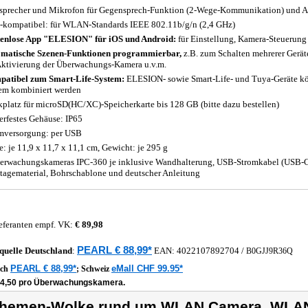
sprecher und Mikrofon für Gegensprech-Funktion (2-Wege-Kommunikation) und 
-kompatibel: für WLAN-Standards IEEE 802.11b/g/n (2,4 GHz)
enlose App "ELESION" für iOS und Android:
für Einstellung, Kamera-Steuerung
matische Szenen-Funktionen programmierbar,
z.B. zum Schalten mehrerer Geräte
Aktivierung der Überwachungs-Kamera u.v.m.
atibel zum Smart-Life-System:
ELESION- sowie Smart-Life- und Tuya-Geräte k
em kombiniert werden
kplatz für microSD(HC/XC)-Speicherkarte bis 128 GB (bitte dazu bestellen)
erfestes Gehäuse: IP65
mversorgung: per USB
: je 11,9 x 11,7 x 11,1 cm, Gewicht: je 295 g
erwachungskameras IPC-360 je inklusive Wandhalterung, USB-Stromkabel (USB-C a
agematerial, Bohrschablone und deutscher Anleitung
eferanten empf. VK:
€ 89,98
PEARL € 88,99*
quelle
Deutschland
:
EAN:
4022107892704
/
B0GJJ9R36Q
PEARL € 88,99*
eMall CHF 99.95*
ich
;
Schweiz
44,50 pro Überwachungskamera.
hemen-Wolke rund um WLAN Camera, WLA