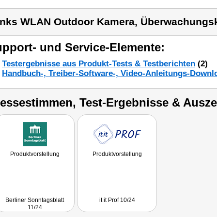
inks WLAN Outdoor Kamera, Überwachungs
pport- und Service-Elemente:
Testergebnisse aus Produkt-Tests & Testberichten
(2)
Handbuch-, Treiber-Software-, Video-Anleitungs-Downl
ressestimmen, Test-Ergebnisse & Ausz
Produktvorstellung
Produktvorstellung
Berliner Sonntagsblatt
it it Prof 10/24
11/24