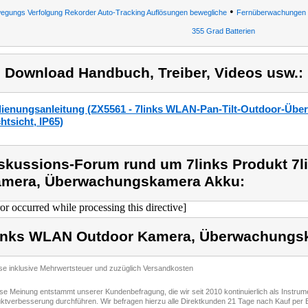
•
egungs Verfolgung Rekorder Auto-Tracking Auflösungen bewegliche
Fernüberwachungen 
355 Grad Batterien
) Download Handbuch, Treiber, Videos usw.:
ienungsanleitung (ZX5561 - 7links WLAN-Pan-Tilt-Outdoor-Üb
htsicht, IP65)
skussions-Forum rund um 7links Produkt 7
mera, Überwachungskamera Akku:
ror occurred while processing this directive]
inks WLAN Outdoor Kamera, Überwachungs
ise inklusive Mehrwertsteuer und zuzüglich Versandkosten
ese Meinung entstammt unserer Kundenbefragung, die wir seit 2010 kontinuierlich als Instru
ktverbesserung durchführen. Wir befragen hierzu alle Direktkunden 21 Tage nach Kauf per E