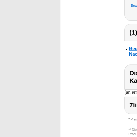
Bew
(1
Bed
Nac
Di
Ka
[an er
7l
* Pre
** Di
Produ