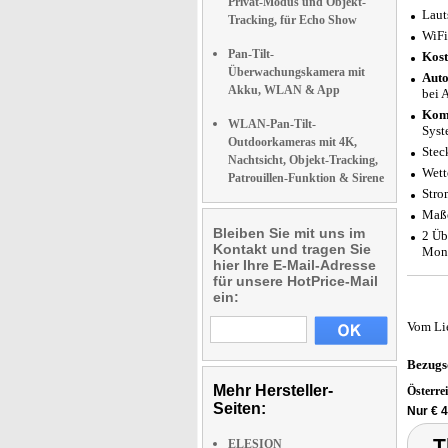
Privat-Modus und Objekt-
Laut
Tracking, für Echo Show
WiFi
Pan-Tilt-
Kost
Überwachungskamera mit
Auto
Akku, WLAN & App
bei 
Komp
WLAN-Pan-Tilt-
Syst
Outdoorkameras mit 4K,
Stec
Nachtsicht, Objekt-Tracking,
Wett
Patrouillen-Funktion & Sirene
Stro
Maße
Bleiben Sie mit uns im
2 Üb
Kontakt und tragen Sie
Mont
hier Ihre E-Mail-Adresse
für unsere HotPrice-Mail
ein:
Vom Li
Bezugs
Mehr Hersteller-
Österre
Seiten:
Nur € 
T
ELESION