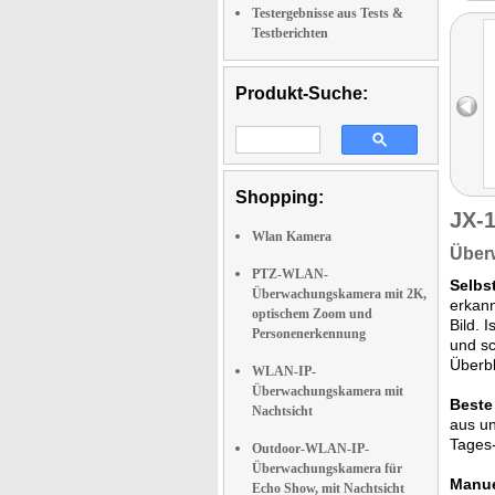
Testergebnisse aus Tests &
Testberichten
Produkt-Suche:
Shopping:
JX-
Wlan Kamera
Über
PTZ-WLAN-
Selbs
Überwachungskamera mit 2K,
erkann
optischem Zoom und
Bild. 
Personenerkennung
und sc
Überbl
WLAN-IP-
Überwachungskamera mit
Beste
Nachtsicht
aus un
Tages-
Outdoor-WLAN-IP-
Überwachungskamera für
Manue
Echo Show, mit Nachtsicht