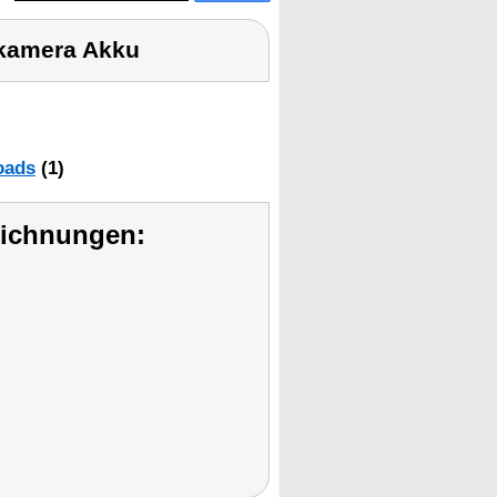
kamera Akku
oads
(1)
eichnungen: