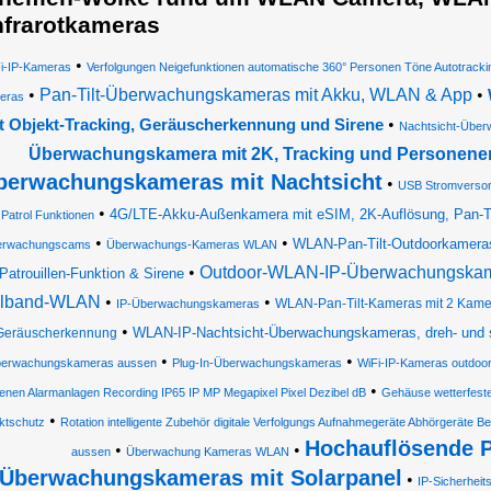
nfrarotkameras
•
i-IP-Kameras
Verfolgungen Neigefunktionen automatische 360° Personen Töne Autotracki
•
Pan-Tilt-Überwachungskameras mit Akku, WLAN & App
•
eras
•
t Objekt-Tracking, Geräuscherkennung und Sirene
Nachtsicht-Übe
Überwachungskamera mit 2K, Tracking und Personen
berwachungskameras mit Nachtsicht
•
USB Stromversor
•
4G/LTE-Akku-Außenkamera mit eSIM, 2K-Auflösung, Pan-Til
Patrol Funktionen
•
•
WLAN-Pan-Tilt-Outdoorkameras 
erwachungscams
Überwachungs-Kameras WLAN
•
Outdoor-WLAN-IP-Überwachungskamer
Patrouillen-Funktion & Sirene
lband-WLAN
•
•
WLAN-Pan-Tilt-Kameras mit 2 Kamera
IP-Überwachungskameras
•
WLAN-IP-Nachtsicht-Überwachungskameras, dreh- und 
Geräuscherkennung
•
•
erwachungskameras aussen
Plug-In-Überwachungskameras
WiFi-IP-Kameras outdoo
•
renen Alarmanlagen Recording IP65 IP MP Megapixel Pixel Dezibel dB
Gehäuse wetterfes
•
ktschutz
Rotation intelligente Zubehör digitale Verfolgungs Aufnahmegeräte Abhörgeräte
Hochauflösende P
•
•
aussen
Überwachung Kameras WLAN
Überwachungskameras mit Solarpanel
•
IP-Sicherhei