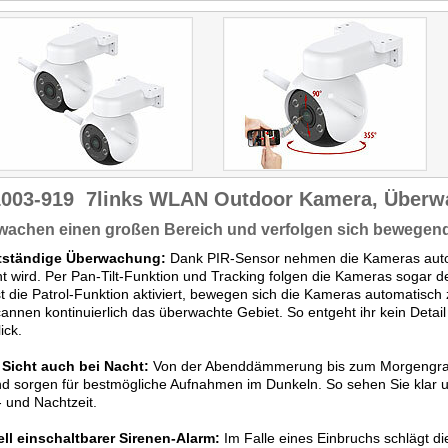
1003-919
7links WLAN Outdoor Kamera, Über
wachen einen großen Bereich und verfolgen sich bewegen
tständige Überwachung:
Dank PIR-Sensor nehmen die Kameras auto
t wird. Per Pan-Tilt-Funktion und Tracking folgen die Kameras sogar 
Ist die Patrol-Funktion aktiviert, bewegen sich die Kameras automatisch
annen kontinuierlich das überwachte Gebiet. So entgeht ihr kein Detai
ick.
 Sicht auch bei Nacht:
Von der Abenddämmerung bis zum Morgengraue
d sorgen für bestmögliche Aufnahmen im Dunkeln. So sehen Sie klar und
 und Nachtzeit.
ll einschaltbarer Sirenen-Alarm:
Im Falle eines Einbruchs schlägt di