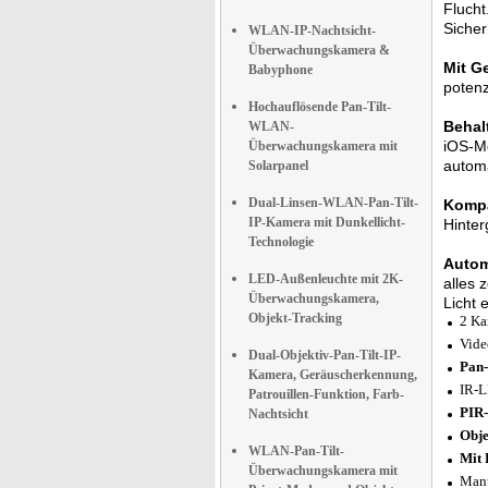
Flucht
Sicher
WLAN-IP-Nachtsicht-
Überwachungskamera &
Mit G
Babyphone
potenz
Hochauflösende Pan-Tilt-
Behal
WLAN-
iOS-Mo
Überwachungskamera mit
automa
Solarpanel
Dual-Linsen-WLAN-Pan-Tilt-
Komp
IP-Kamera mit Dunkellicht-
Hinter
Technologie
Autom
LED-Außenleuchte mit 2K-
alles 
Überwachungskamera,
Licht 
Objekt-Tracking
2 Ka
Vide
Dual-Objektiv-Pan-Tilt-IP-
Pan-
Kamera, Geräuscherkennung,
IR-L
Patrouillen-Funktion, Farb-
PIR-
Nachtsicht
Obje
WLAN-Pan-Tilt-
Mit 
Überwachungskamera mit
Manu