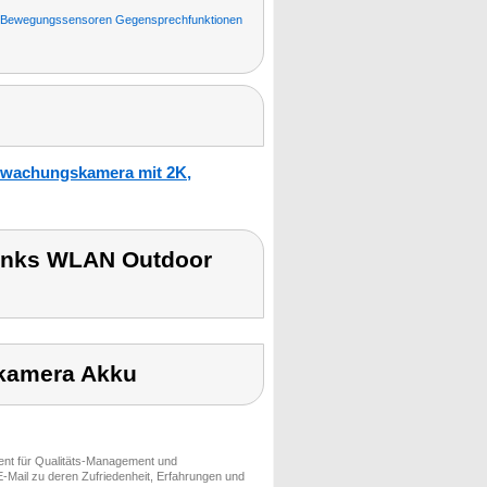
Bewegungssensoren Gegensprechfunktionen
erwachungskamera mit 2K,
links WLAN Outdoor
kamera Akku
ment für Qualitäts-Management und
-Mail zu deren Zufriedenheit, Erfahrungen und