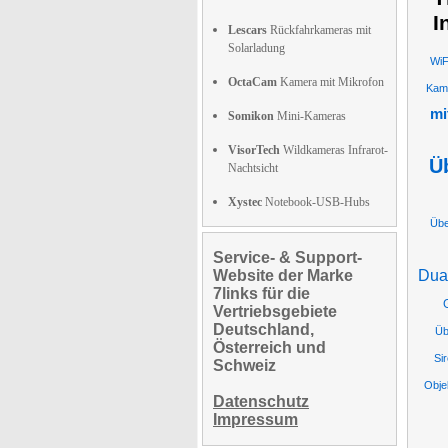
I
Lescars
Rückfahrkameras mit
Solarladung
WiF
OctaCam
Kamera mit Mikrofon
Kam
mi
Somikon
Mini-Kameras
VisorTech
Wildkameras Infrarot-
Ü
Nachtsicht
Xystec
Notebook-USB-Hubs
Üb
Service- & Support-
Website der Marke
Dua
7links für die
Vertriebsgebiete
Deutschland,
Üb
Österreich und
Si
Schweiz
Obje
Datenschutz
Impressum