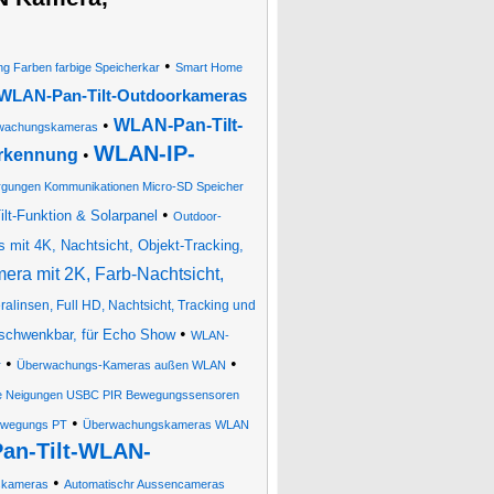
•
ng Farben farbige Speicherkar
Smart Home
WLAN-Pan-Tilt-Outdoorkameras
•
WLAN-Pan-Tilt-
rwachungskameras
WLAN-IP-
erkennung
•
gungen Kommunikationen Micro-SD Speicher
•
t-Funktion & Solarpanel
Outdoor-
mit 4K, Nachtsicht, Objekt-Tracking,
a mit 2K, Farb-Nachtsicht,
linsen, Full HD, Nachtsicht, Tracking und
•
schwenkbar, für Echo Show
WLAN-
•
•
r
Überwachungs-Kameras außen WLAN
te Neigungen USBC PIR Bewegungssensoren
•
 Bewegungs PT
Überwachungskameras WLAN
an-Tilt-WLAN-
•
tskameras
Automatischr Aussencameras