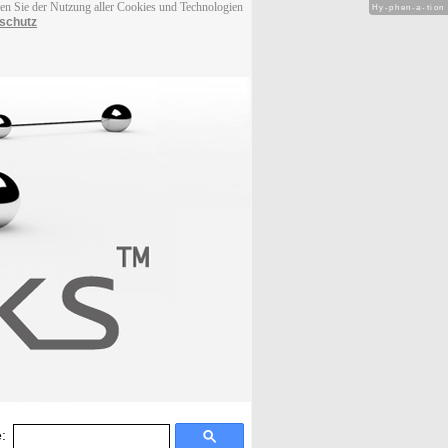
men Sie der Nutzung aller Cookies und Technologien
Hy-phen-a-tion
schutz
: