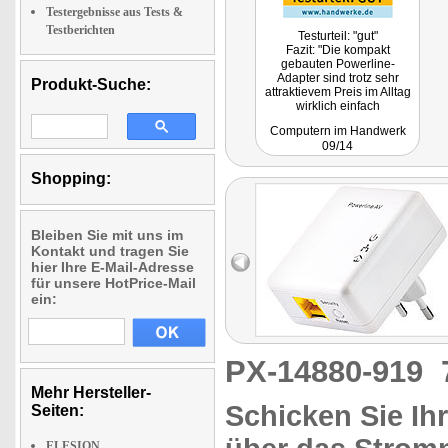
Testergebnisse aus Tests &
Testberichten
Testurteil: "gut"
Fazit: "Die kompakt
gebauten Powerline-
Adapter sind trotz sehr
Produkt-Suche:
attraktievem Preis im Alltag
wirklich einfach
handhabbar und arbeiten
Computern im Handwerk
auch sehr zuverlässig."
09/14
Shopping:
Bleiben Sie mit uns im
Kontakt und tragen Sie
hier Ihre E-Mail-Adresse
für unsere HotPrice-Mail
ein:
PX-14880-919
Mehr Hersteller-
Schicken Sie Ih
Seiten:
ELESION