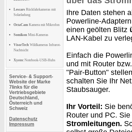
über das Stromn
Lescars
Rückfahrkameras mit
Ihre Daten stehen a
Solarladung
Powerline-Adaptern 
OctaCam
Kamera mit Mikrofon
einen geölten Blitz
Somikon
Mini-Kameras
LAN-Kabel zu verl
VisorTech
Wildkameras Infrarot-
Nachtsicht
Einfach die Powerl
Xystec
Notebook-USB-Hubs
und mit Router bzw
"Pair-Button" stelle
Service- & Support-
schalten Sie Ihr Ne
Website der Marke
7links für die
Staubsauger.
Vertriebsgebiete
Deutschland,
Österreich und
Ihr Vorteil:
Sie benö
Schweiz
Router und PC. Sie
Datenschutz
Stromleitungen.
Sc
Impressum