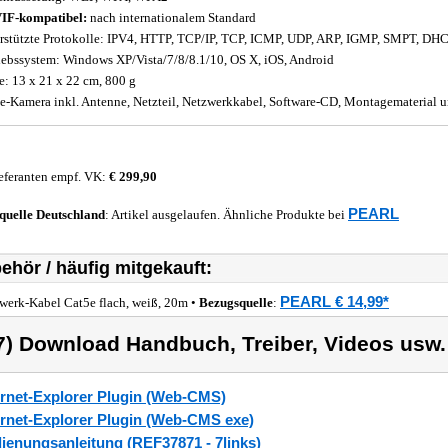
IF-kompatibel:
nach internationalem Standard
rstützte Protokolle: IPV4, HTTP, TCP/IP, TCP, ICMP, UDP, ARP, IGMP, SMPT, DH
iebssystem: Windows XP/Vista/7/8/8.1/10, OS X, iOS, Android
: 13 x 21 x 22 cm, 800 g
-Kamera inkl. Antenne, Netzteil, Netzwerkkabel, Software-CD, Montagematerial u
eferanten empf. VK:
€ 299,90
PEARL
quelle
Deutschland
: Artikel ausgelaufen. Ähnliche Produkte bei
ehör / häufig mitgekauft:
PEARL € 14,99*
werk-Kabel Cat5e flach, weiß, 20m •
Bezugsquelle
:
7) Download Handbuch, Treiber, Videos usw.
ernet-Explorer Plugin (Web-CMS)
ernet-Explorer Plugin (Web-CMS exe)
ienungsanleitung (REF37871 - 7links)