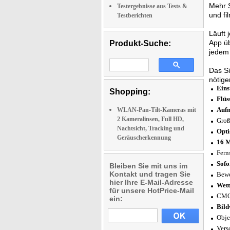
Mehr 
Testergebnisse aus Tests &
und fi
Testberichten
Läuft 
App üb
Produkt-Suche:
jedem 
Das Si
nötige
Ein
Shopping:
Flüs
Auf
WLAN-Pan-Tilt-Kameras mit
2 Kameralinsen, Full HD,
Groß
Nachtsicht, Tracking und
Opti
Geräuscherkennung
16 M
Fern
Sofo
Bleiben Sie mit uns im
Kontakt und tragen Sie
Bewe
hier Ihre E-Mail-Adresse
Wett
für unsere HotPrice-Mail
CMOS
ein:
Bild
Obje
Vers