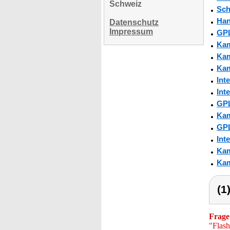
Schweiz
Sch
Han
Datenschutz
Impressum
GPL
Kam
Kam
Kam
Int
Int
GPL
Kam
GPL
Int
Kam
Kam
(1
Frage
"Flash