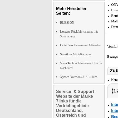
ONV
Mehr Hersteller-
Unte
Seiten:
Betr
Maße
ELESION
Dome
Lescars
Rückfahrkameras mit
Solarladung
OctaCam
Kamera mit Mikrofon
Vom Li
Somikon
Mini-Kameras
Bezugs
VisorTech
Wildkameras Infrarot-
Nachtsicht
Zub
Xystec
Notebook-USB-Hubs
Netz
(1
Service- & Support-
Website der Marke
7links für die
Int
Vertriebsgebiete
Deutschland,
Int
Österreich und
Bed