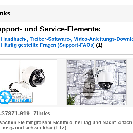
inks
pport- und Service-Elemente:
Handbuch-, Treiber-Software-, Video-Anleitungs-Downl
Häufig gestellte Fragen (Support-FAQs)
(1)
-37871-919
7links
wachen Sie mit
großem Sichtfeld,
bei Tag und Nacht.
4-fach
, neig- und schwenkbar (PTZ).