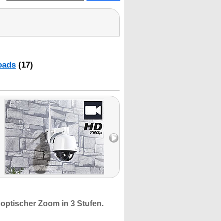
oads
(17)
 optischer
Zoom
in 3 Stufen.