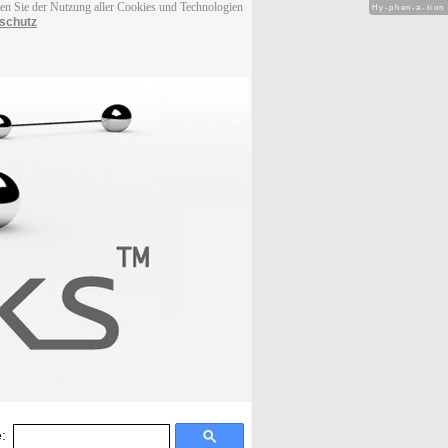
men Sie der Nutzung aller Cookies und Technologien
Hy-phen-a-tion
schutz
: