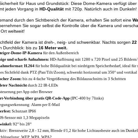
Sicherheit für Haus und Grundstück: Diese Dome-Kamera verfügt über
lmt jeden Vorgang in
HD-Qualität
mit 720p. Natürlich auch im Dunkeln!
jemand durch den Sichtbereich der Kamera, erhalten Sie sofort eine
Wa
ernehmen Sie sogar selbst die Kontrolle über die Kamera und verschaf
Ort weltweit!
chtfeld der Kamera ist dreh-, neig- und schwenkbar. Nachts sorgen
22
n Durchblick: bis zu
16 Meter weit.
steiger-Dome-IP-Kamera
für den Außenbereich
sige und scharfe Aufnahmen:
HD-Auflösung mit 1280 x 720 Pixel und 25 Bildern/
nahmeformat: H.264
für hohe Bildqualität bei niedrigem Speicherbedarf, ideal für
es Sichtfeld dank PTZ (Pan/Tilt/Zoom), schwenkt horizontal um 350° und vertikal
scher Zoom:
bis zu 4-fache Vergrößerung des Bildausschnitts in 3 Schritten
eter Nachtsicht
durch 22 IR-LEDs
steuerung per App oder Browser
rt-Verbindung über gratis QR-Code-App
(IPC-400 by 7links)
gungserkennung: Alarm per E-Mail
erfest:
Schutzart IP66
-Sensor mit 1,3 Megapixeln
winkel:
92° bis 28°
ktiv: Brennweite 2,8 - 12 mm, Blende f/1,2 für hohe Lichtausbeute auch im Dunke
chlüsselung: WEP, WPA, WPA2