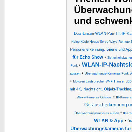
Überwachung
und schwenk
Dual-Linsen-WLAN-Pan-Tilt-IP-Kam
Neige Köpfe Heads Servo Ways Remote S
Personenerkennung, Sirene und Ap
•
für Echo Show
Sicherheitskame
WLAN-IP-Nachtsi
•
Funk
•
aussen
Überwachungs-Kameras Funk 
•
Motoren Lautsprecher Wi-Fi Häuser LED
mit 4K, Nachtsicht, Objekt-Tracking,
•
Alexa-Kameras Outdoor
IP-Kameras
Geräuscherkennung u
•
Überwachungskameras außen
IP-Ca
WLAN & App
•
Üb
Überwachungskameras für 