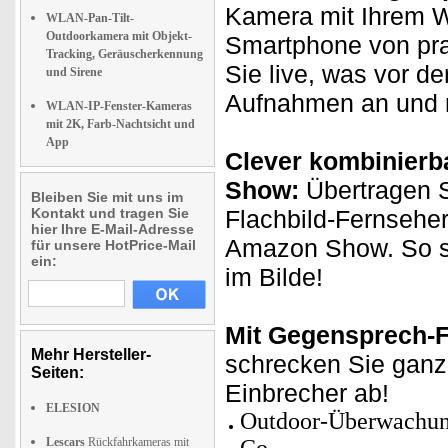
Kamera mit Ihrem W
WLAN-Pan-Tilt-
Outdoorkamera mit Objekt-
Smartphone von prak
Tracking, Geräuscherkennung
Sie live, was vor d
und Sirene
Aufnahmen an und n
WLAN-IP-Fenster-Kameras
mit 2K, Farb-Nachtsicht und
App
Clever kombinierb
Show:
Übertragen S
Bleiben Sie mit uns im
Kontakt und tragen Sie
Flachbild-Fernseher
hier Ihre E-Mail-Adresse
Amazon Show. So si
für unsere HotPrice-Mail
ein:
im Bilde!
Mit Gegensprech-F
Mehr Hersteller-
schrecken Sie ganz 
Seiten:
Einbrecher ab!
ELESION
Outdoor-Überwachung
Lescars
Rückfahrkameras mit