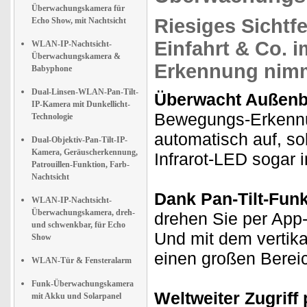
Überwachungskamera für
Riesiges Sichtfe
Echo Show, mit Nachtsicht
Einfahrt & Co. 
WLAN-IP-Nachtsicht-
Überwachungskamera &
Erkennung
nimm
Babyphone
Dual-Linsen-WLAN-Pan-Tilt-
Überwacht Außenbe
IP-Kamera mit Dunkellicht-
Bewegungs-Erkennu
Technologie
automatisch auf, sob
Dual-Objektiv-Pan-Tilt-IP-
Kamera, Geräuscherkennung,
Infrarot-LED sogar 
Patrouillen-Funktion, Farb-
Nachtsicht
Dank Pan-Tilt-Funkt
WLAN-IP-Nachtsicht-
Überwachungskamera, dreh-
drehen Sie per App-
und schwenkbar, für Echo
Und mit dem vertik
Show
einen großen Berei
WLAN-Tür & Fensteralarm
Funk-Überwachungskamera
Weltweiter Zugriff 
mit Akku und Solarpanel