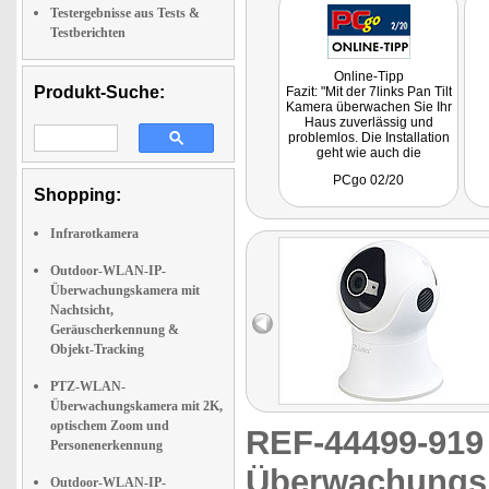
Testergebnisse aus Tests &
Testberichten
Online-Tipp
Produkt-Suche:
Fazit: "Mit der 7links Pan Tilt
Kamera überwachen Sie Ihr
Haus zuverlässig und
problemlos. Die Installation
geht wie auch die
Bedienung sehr einfach von
PCgo 02/20
der Hand."
Shopping:
Infrarotkamera
Outdoor-WLAN-IP-
Überwachungskamera mit
Nachtsicht,
Geräuscherkennung &
Objekt-Tracking
PTZ-WLAN-
Überwachungskamera mit 2K,
optischem Zoom und
REF-44499-91
Personenerkennung
Überwachungsk
Outdoor-WLAN-IP-