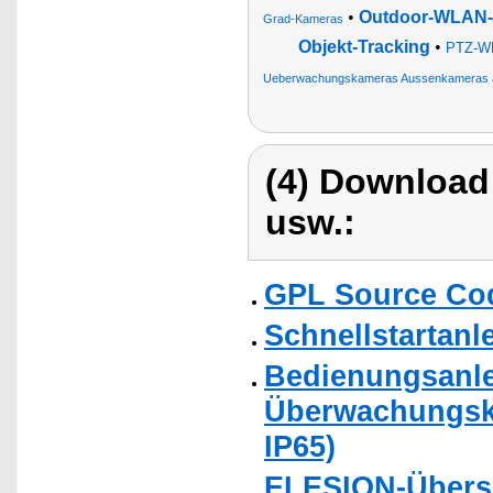
•
Outdoor-WLAN-I
Grad-Kameras
Objekt-Tracking
•
PTZ-WL
Ueberwachungskameras Aussenkameras 
(4) Download
usw.:
GPL Source Co
Schnellstartanl
Bedienungsanlei
Überwachungska
IP65)
ELESION-Übers