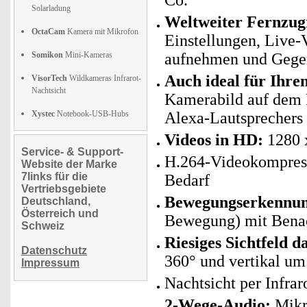
Co.
Solarladung
Weltweiter Fernzugr
OctaCam
Kamera mit Mikrofon
Einstellungen, Live-
Somikon
Mini-Kameras
aufnehmen und Gege
Auch ideal für Ihr
VisorTech
Wildkameras Infrarot-
Nachtsicht
Kamerabild auf dem 
Xystec
Notebook-USB-Hubs
Alexa-Lautsprechers
Videos in HD:
1280 x
Service- & Support-
H.264-Videokompress
Website der Marke
7links für die
Bedarf
Vertriebsgebiete
Bewegungserkennu
Deutschland,
Österreich und
Bewegung) mit Benac
Schweiz
Riesiges Sichtfeld 
Datenschutz
360° und vertikal um
Impressum
Nachtsicht per Infra
2-Wege-Audio:
Mikro