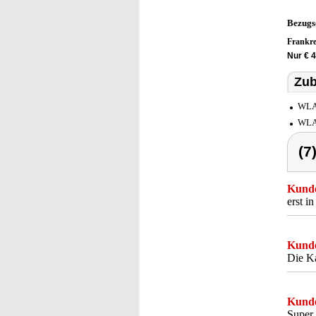
Bezugs
Frankr
Nur € 
Zub
WLAN
WLAN
(7
Kunde
erst i
Kunde
Die Ka
Kunde
Super 