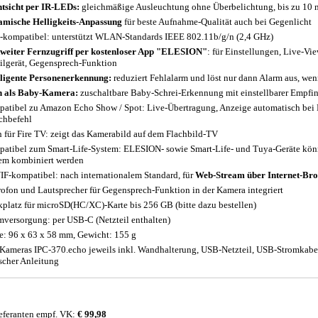
tsicht per IR-LEDs:
gleichmäßige Ausleuchtung ohne Überbelichtung, bis zu 10 
mische Helligkeits-Anpassung
für beste Aufnahme-Qualität auch bei Gegenlicht
-kompatibel: unterstützt WLAN-Standards IEEE 802.11b/g/n (2,4 GHz)
weiter Fernzugriff per kostenloser App "ELESION"
: für Einstellungen, Live-V
lgerät, Gegensprech-Funktion
lligente Personenerkennung:
reduziert Fehlalarm und löst nur dann Alarm aus, wen
 als Baby-Kamera:
zuschaltbare Baby-Schrei-Erkennung mit einstellbarer Empfin
atibel zu Amazon Echo Show / Spot: Live-Übertragung, Anzeige automatisch bei
chbefehl
 für Fire TV: zeigt das Kamerabild auf dem Flachbild-TV
atibel zum Smart-Life-System: ELESION- sowie Smart-Life- und Tuya-Geräte kö
em kombiniert werden
F-kompatibel: nach internationalem Standard, für
Web-Stream über Internet-Br
ofon und Lautsprecher für Gegensprech-Funktion in der Kamera integriert
kplatz für microSD(HC/XC)-Karte bis 256 GB (bitte dazu bestellen)
mversorgung: per USB-C (Netzteil enthalten)
: 96 x 63 x 58 mm, Gewicht: 155 g
-Kameras IPC-370.echo jeweils inkl. Wandhalterung, USB-Netzteil, USB-Stromkab
scher Anleitung
eferanten empf. VK:
€ 99,98