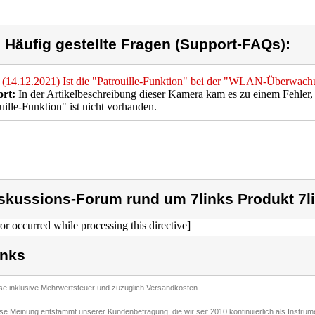
) Häufig gestellte Fragen (Support-FAQs):
(14.12.2021) Ist die "Patrouille-Funktion" bei der "WLAN-Überwac
rt:
In der Artikelbeschreibung dieser Kamera kam es zu einem Fehler,
uille-Funktion" ist nicht vorhanden.
skussions-Forum rund um 7links Produkt 7l
ror occurred while processing this directive]
inks
ise inklusive Mehrwertsteuer und zuzüglich Versandkosten
ese Meinung entstammt unserer Kundenbefragung, die wir seit 2010 kontinuierlich als Instru