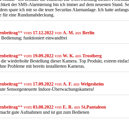
hkeit der SMS-Alarmierung bin ich immer auf dem neuesten Stand. Se
em spare ich mir so die teure Securitas Alarmanlage. Ich hatte anfangs 
re für eine Rundumabdeckung.
nbeitrag
** vom
17.12.2022
von
A. M.
aus
Berlin
e Bedienung; funktioniert einwandfrei
nbeitrag
** vom
19.09.2022
von
W. K.
aus
Trostberg
die wiederholte Bestellung dieser Kamera. Top Produkt, extrem einfac
ne Probleme mit bereits installierten Kameras.
nbeitrag
** vom
17.09.2022
von
A. F.
aus
Welgesheim
gute Sensorgesteuerte Indoor-Überwachungskamera!
nbeitrag
** vom
03.08.2022
von
E. R.
aus
St.Pantaleon
 macht gute Aufnahmen und ist gut zum Bedienen