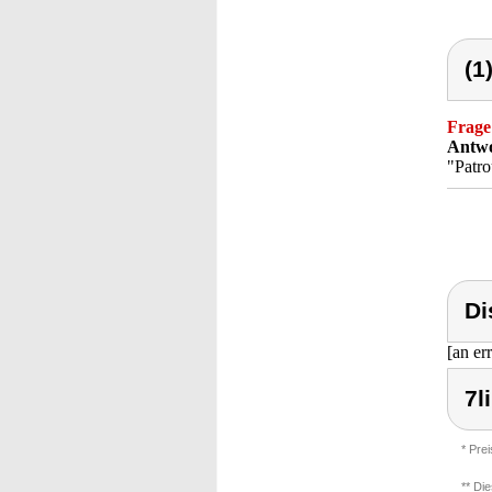
(1
Frage
Antwo
"Patro
Di
[an er
7l
* Pre
** Di