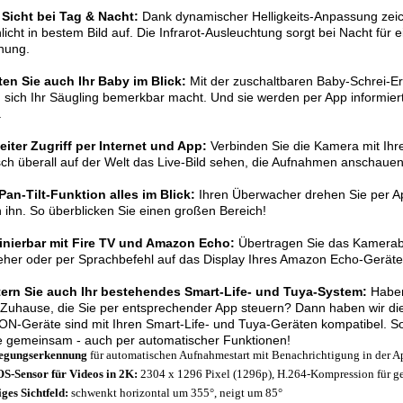
 Sicht bei Tag & Nacht:
Dank dynamischer Helligkeits-Anpassung zeic
icht in bestem Bild auf. Die Infrarot-Ausleuchtung sorgt bei Nacht für e
nung.
ten Sie auch Ihr Baby im Blick:
Mit der zuschaltbaren Baby-Schrei-Er
 sich Ihr Säugling bemerkbar macht. Und sie werden per App informi
.
iter Zugriff per Internet und App:
Verbinden Sie die Kamera mit Ih
sch überall auf der Welt das Live-Bild sehen, die Aufnahmen anschaue
an-Tilt-Funktion alles im Blick:
Ihren Überwacher drehen Sie per A
 ihn. So überblicken Sie einen großen Bereich!
nierbar mit Fire TV und Amazon Echo:
Übertragen Sie das Kamerabil
her oder per Sprachbefehl auf das Display Ihres Amazon Echo-Geräte
tern Sie auch Ihr bestehendes Smart-Life- und Tuya-System:
Haben
Zuhause, die Sie per entsprechender App steuern? Dann haben wir die 
N-Geräte sind mit Ihren Smart-Life- und Tuya-Geräten kompatibel. So
e gemeinsam - auch per automatischer Funktionen!
egungserkennung
für automatischen Aufnahmestart mit Benachrichtigung in der A
-Sensor für Videos in 2K:
2304 x 1296 Pixel (1296p), H.264-Kompression für ge
iges Sichtfeld:
schwenkt horizontal um 355°, neigt um 85°