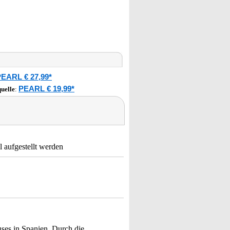
EARL € 27,99*
PEARL € 19,99*
uelle
:
l aufgestellt werden
ses in Spanien. Durch die