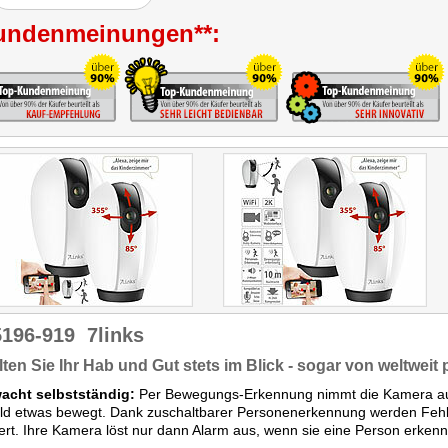
großer Räume, ohne dabei
das Bild übermäßig zu
undenmeinungen**:
verzerren. Die
Bewegungsverfolgungsfunktion
arbeitete im Test
einwandfrei. Außerdem
kann man sagen, dass die
Kamera über ein
hervorragendes
Preis/Leistungsverhältnis
verfügt."
5196-919
7links
ten Sie Ihr Hab und Gut stets im Blick - sogar von weltweit
acht selbstständig:
Per Bewegungs-Erkennung nimmt die Kamera auto
eld etwas bewegt. Dank zuschaltbarer Personenerkennung werden Fehl
ert. Ihre Kamera löst nur dann Alarm aus, wenn sie eine Person erkenn