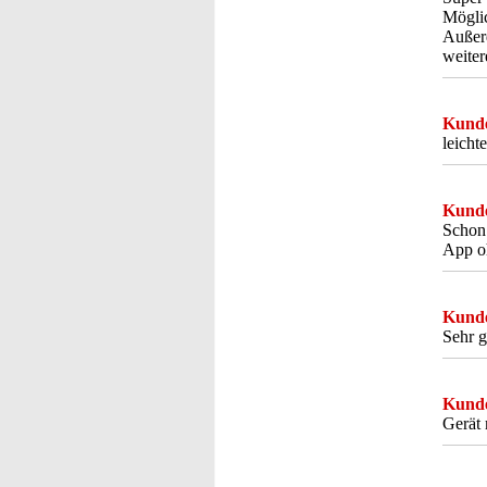
Möglic
Außerd
weite
Kunde
leicht
Kunde
Schon 
App oh
Kunde
Sehr 
Kunde
Gerät