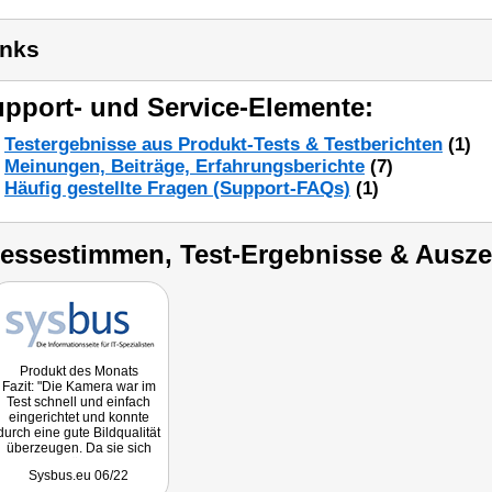
inks
pport- und Service-Elemente:
Testergebnisse aus Produkt-Tests & Testberichten
(1)
Meinungen, Beiträge, Erfahrungsberichte
(7)
Häufig gestellte Fragen (Support-FAQs)
(1)
ressestimmen, Test-Ergebnisse & Ausz
Produkt des Monats
Fazit: "Die Kamera war im
Test schnell und einfach
eingerichtet und konnte
durch eine gute Bildqualität
überzeugen. Da sie sich
schwenken lässt, eignet sie
Sysbus.eu 06/22
sich zur Überwachung