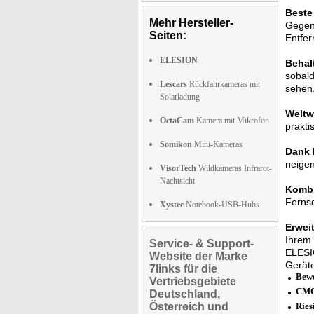
Beste
Mehr Hersteller-
Gegenl
Seiten:
Entfer
ELESION
Behal
sobald
Lescars
Rückfahrkameras mit
sehen
Solarladung
Weltwe
OctaCam
Kamera mit Mikrofon
prakti
Somikon
Mini-Kameras
Dank P
neigen
VisorTech
Wildkameras Infrarot-
Nachtsicht
Kombi
Fernse
Xystec
Notebook-USB-Hubs
Erwei
Ihrem 
Service- & Support-
ELESIO
Website der Marke
Gerät
7links für die
Bew
Vertriebsgebiete
CMOS
Deutschland,
Österreich und
Ries