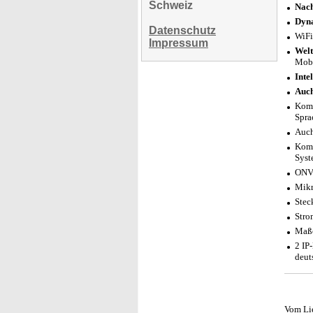
Schweiz
Nach
Dyna
Datenschutz
WiFi
Impressum
Welt
Mobi
Inte
Auch
Komp
Spra
Auch
Komp
Syst
ONVI
Mikr
Stec
Stro
Maße
2 IP
deut
Vom Li