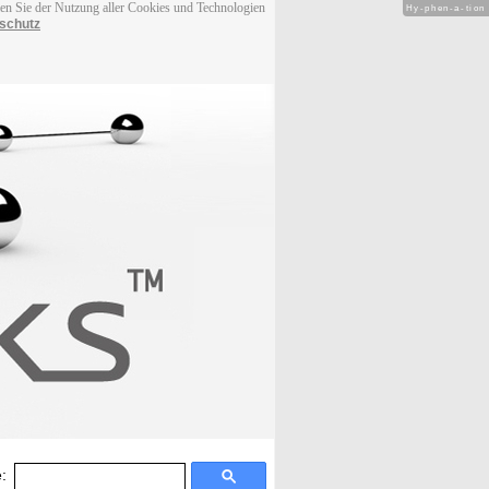
men Sie der Nutzung aller Cookies und Technologien
Hy-phen-a-tion
schutz
: