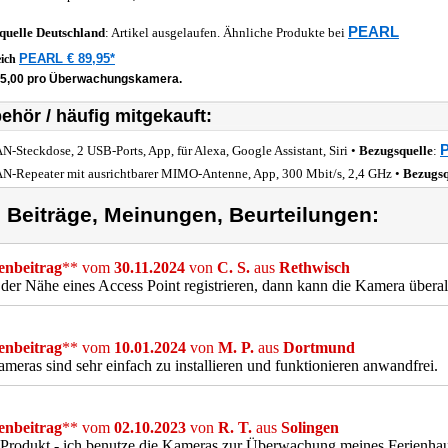
PEARL
quelle
Deutschland
: Artikel ausgelaufen. Ähnliche Produkte bei
PEARL € 89,95*
eich
45,00 pro Überwachungskamera.
ehör / häufig mitgekauft:
P
-Steckdose, 2 USB-Ports, App, für Alexa, Google Assistant, Siri •
Bezugsquelle
:
-Repeater mit ausrichtbarer MIMO-Antenne, App, 300 Mbit/s, 2,4 GHz •
Bezugsq
) Beiträge, Meinungen, Beurteilungen:
nbeitrag
** vom
30.11.2024
von
C. S.
aus
Rethwisch
n der Nähe eines Access Point registrieren, dann kann die Kamera überal
nbeitrag
** vom
10.01.2024
von
M. P.
aus
Dortmund
meras sind sehr einfach zu installieren und funktionieren anwandfrei.
nbeitrag
** vom
02.10.2023
von
R. T.
aus
Solingen
Produkt - ich benutze die Kameras zur Überwachung meines Ferienhau