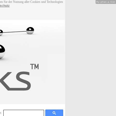
men Sie der Nutzung aller Cookies und Technologien
Hy-phen-a-tion
schutz
: