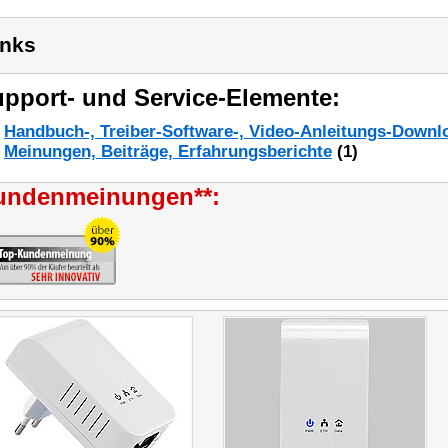
inks
pport- und Service-Elemente:
Handbuch-, Treiber-Software-, Video-Anleitungs-Downl
Meinungen, Beiträge, Erfahrungsberichte
(1)
undenmeinungen**: