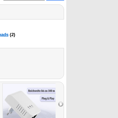
oads
(2)