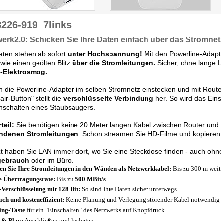
8226-919
7links
erk2.0: Schicken Sie Ihre Daten einfach über das Stromnet
aten stehen ab sofort
unter Hochspannung!
Mit den Powerline-Adapte
wie einen geölten Blitz
über die Stromleitungen.
Sicher, ohne lange 
Elektrosmog.
h die Powerline-Adapter im selben Stromnetz einstecken und mit Route
air-Button" stellt die
verschlüsselte Verbindung
her. So wird das Ein
nschalten eines Staubsaugers.
teil:
Sie benötigen keine 20 Meter langen Kabel zwischen Router und P
ndenen Stromleitungen
. Schon streamen Sie HD-Filme und kopieren s
zt haben Sie LAN immer dort, wo Sie eine Steckdose finden - auch o
gebrauch
oder im Büro.
en Sie Ihre Stromleitungen in den Wänden als Netzwerkkabel:
Bis zu 300 m weit 
 Übertragungsrate:
Bis zu
500 MBit/s
Verschlüsselung mit 128 Bit:
So sind Ihre Daten sicher unterwegs
ach und kosteneffizient:
Keine Planung und Verlegung störender Kabel notwendig
ing-Taste
für ein "Einschalten" des Netzwerks auf Knopfdruck
 & Play:
Anschließen und loslegen