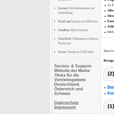
1x E
Lescars
Rückfahrkameras mit
Alle
Solarladung
Idea
Ener
OctaCam
Kamera mit Mikrofon
Schl
Somikon
Mini-Kameras
Inkl
VisorTech
Wildkameras Infrarot-
Nachtsicht
Vom Li
Xystec
Notebook-USB-Hubs
Bezugs
Service- & Support-
Website der Marke
(2
7links für die
Vertriebsgebiete
Deutschland,
Bed
Österreich und
Kon
Schweiz
Datenschutz
(1
Impressum