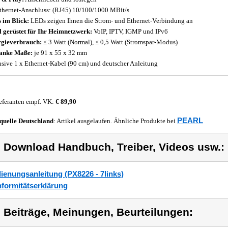
thernet-Anschluss: (RJ45) 10/100/1000 MBit/s
s im Blick:
LEDs zeigen Ihnen die Strom- und Ethernet-Verbindung an
l gerüstet für Ihr Heimnetzwerk:
VoIP, IPTV, IGMP und IPv6
gieverbrauch:
≤ 3 Watt (Normal), ≤ 0,5 Watt (Stromspar-Modus)
anke Maße:
je 91 x 55 x 32 mm
usive 1 x Ethernet-Kabel (90 cm) und deutscher Anleitung
eferanten empf. VK:
€ 89,90
PEARL
quelle
Deutschland
: Artikel ausgelaufen. Ähnliche Produkte bei
) Download Handbuch, Treiber, Videos usw.:
ienungsanleitung (PX8226 - 7links)
formitätserklärung
) Beiträge, Meinungen, Beurteilungen: