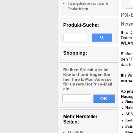
Testergebnisse aus Tests &
Testberichten
PX-
Netzw
Produkt-Suche:
Ihre D
Daten 
WLAN-
Shopping:
Einfac
den "P
das Ei
Bleiben Sie mit uns im
Kontakt und tragen Sie
Ihr Vor
hier Ihre E-Mail-Adresse
vorha
für unsere HotPrice-Mail
ein:
Ab jet
Haus
Nutz
Hohe
AES-
Mehr Hersteller-
Einf
Seiten:
Pair
ELESION
Plug