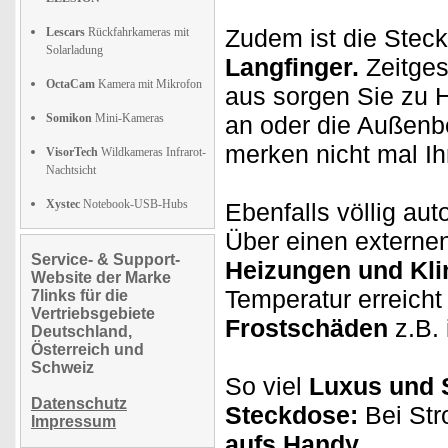
Zudem ist die Stec
Lescars
Rückfahrkameras mit
Solarladung
Langfinger.
Zeitge
OctaCam
Kamera mit Mikrofon
aus sorgen Sie zu H
Somikon
Mini-Kameras
an oder die Außenbe
merken nicht mal Ih
VisorTech
Wildkameras Infrarot-
Nachtsicht
Xystec
Notebook-USB-Hubs
Ebenfalls völlig aut
Über einen externe
Service- & Support-
Heizungen und Kli
Website der Marke
Temperatur erreicht
7links für die
Vertriebsgebiete
Frostschäden
z.B.
Deutschland,
Österreich und
Schweiz
So viel
Luxus und S
Datenschutz
Steckdose:
Bei Str
Impressum
aufs Handy.