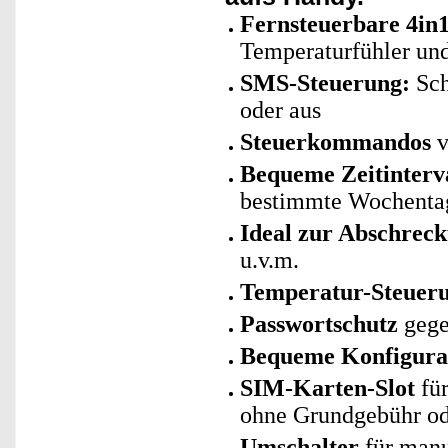
Fernsteuerbare 4in1
Temperaturfühler und
SMS-Steuerung:
Sch
oder aus
Steuerkommandos
v
Bequeme
Zeitinterv
bestimmte Wochenta
Ideal zur Abschrec
u.v.m.
Temperatur-Steuer
Passwortschutz
gege
Bequeme Konfigura
SIM-Karten-Slot
fü
ohne Grundgebühr od
Umschalter
für manu