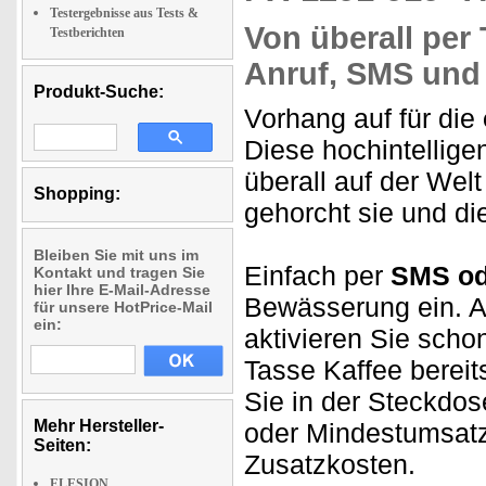
Testergebnisse aus Tests &
Von überall per 
Testberichten
Anruf, SMS und
Produkt-Suche:
Vorhang auf für die
Diese hochintellige
überall auf der We
Shopping:
gehorcht sie und d
Bleiben Sie mit uns im
Einfach per
SMS od
Kontakt und tragen Sie
hier Ihre E-Mail-Adresse
Bewässerung ein. 
für unsere HotPrice-Mail
ein:
aktivieren Sie scho
Tasse Kaffee bere
Sie in der Steckdo
Mehr Hersteller-
oder Mindestumsatz
Seiten:
Zusatzkosten.
ELESION