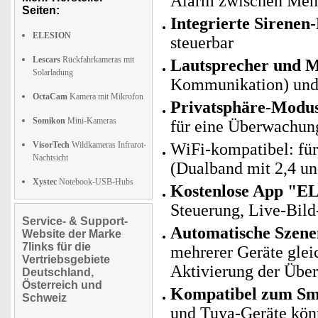
Alarm zwischen Mens
Seiten:
Integrierte Sirenen
ELESION
steuerbar
Lescars
Rückfahrkameras mit
Lautsprecher und M
Solarladung
Kommunikation) und
OctaCam
Kamera mit Mikrofon
Privatsphäre-Modu
Somikon
Mini-Kameras
für eine Überwachun
VisorTech
Wildkameras Infrarot-
WiFi-kompatibel: fü
Nachtsicht
(Dualband mit 2,4 u
Xystec
Notebook-USB-Hubs
Kostenlose App "E
Steuerung, Live-Bild
Service- & Support-
Automatische Szene
Website der Marke
7links für die
mehrerer Geräte glei
Vertriebsgebiete
Aktivierung der Übe
Deutschland,
Österreich und
Kompatibel zum Sma
Schweiz
und Tuya-Geräte kö