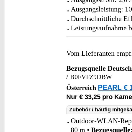
Ausgangsleistung: 10
Durchschnittliche Ef
Leistungsaufnahme be
Vom Lieferanten emp
Bezugsquelle
Deutsch
/
B0FVFZ9DBW
PEARL € 1
Österreich
Nur € 33,25 pro Kame
Zubehör / häufig mitgeka
Outdoor-WLAN-Repeat
80 m •
Bezugsquelle