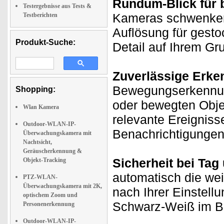
Rundum-Blick für b
Testergebnisse aus Tests &
Kameras schwenken 
Testberichten
Auflösung für gesto
Produkt-Suche:
Detail auf Ihrem Gru
Zuverlässige Erke
Bewegungserkennun
Shopping:
oder bewegten Objek
Wlan Kamera
relevante Ereigniss
Outdoor-WLAN-IP-
Benachrichtigungen
Überwachungskamera mit
Nachtsicht,
Geräuscherkennung &
Sicherheit bei Tag
Objekt-Tracking
automatisch die wei
PTZ-WLAN-
Überwachungskamera mit 2K,
nach Ihrer Einstellu
optischem Zoom und
Schwarz-Weiß im Bli
Personenerkennung
Outdoor-WLAN-IP-