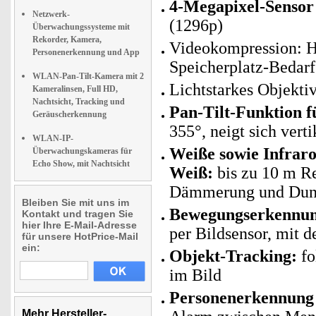
4-Megapixel-Sensor
Netzwerk-
(1296p)
Überwachungssysteme mit
Rekorder, Kamera,
Videokompression: H
Personenerkennung und App
Speicherplatz-Bedarf
WLAN-Pan-Tilt-Kamera mit 2
Lichtstarkes Objekti
Kameralinsen, Full HD,
Nachtsicht, Tracking und
Pan-Tilt-Funktion 
Geräuscherkennung
355°, neigt sich vert
WLAN-IP-
Weiße sowie Infraro
Überwachungskameras für
Echo Show, mit Nachtsicht
Weiß:
bis zu 10 m Re
Dämmerung und Dunk
Bleiben Sie mit uns im
Bewegungserkennung
Kontakt und tragen Sie
hier Ihre E-Mail-Adresse
per Bildsensor, mit 
für unsere HotPrice-Mail
ein:
Objekt-Tracking:
fo
im Bild
Personenerkennung 
Mehr Hersteller-