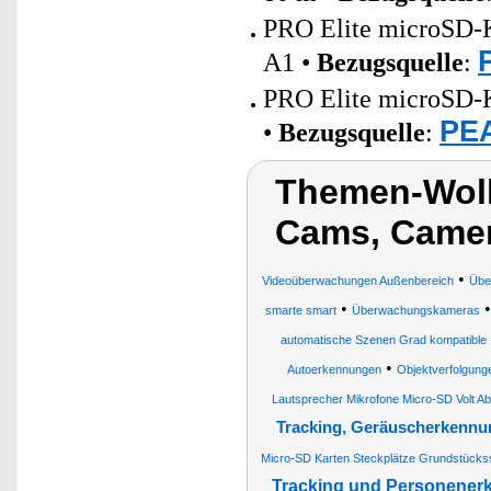
PRO Elite microSD-K
A1 •
Bezugsquelle
:
PRO Elite microSD-K
PEA
•
Bezugsquelle
:
Themen-Wol
Cams, Came
•
Videoüberwachungen Außenbereich
Übe
•
smarte smart
Überwachungskameras
automatische Szenen Grad kompatible
•
Autoerkennungen
Objektverfolgung
Lautsprecher Mikrofone Micro-SD Volt 
Tracking, Geräuscherkennu
Micro-SD Karten Steckplätze Grundstück
Tracking und Personene