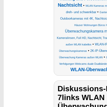
Nachtsicht
•
WLAN Kameras mit
•
dreh- und schwenkbar
Garte
Outdoorkameras mit 4K, Nachtsich
Häuser Wohnungen Büros Hö
Überwachungskamera mi
Kameralinsen, Full HD, Nachtsicht, T
•
WLAN-IP
außen WLAN kabellos
•
2K-IP-Über
Überwachungskameras
•
Überwachung Kameras außen WLAN
Verfolgungen Webcams duale Dualbänder
WLAN-Überwach
Diskussions-
7links WLAN K
Überwachung