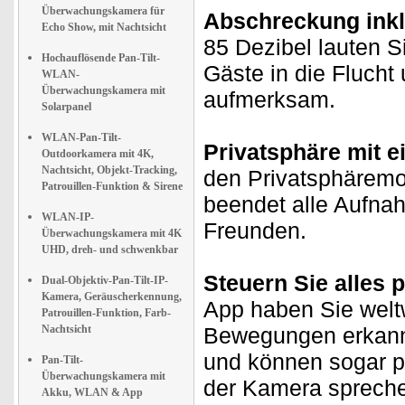
Überwachungskamera für
Abschreckung inkl
Echo Show, mit Nachtsicht
85 Dezibel lauten S
Hochauflösende Pan-Tilt-
Gäste in die Flucht
WLAN-
Überwachungskamera mit
aufmerksam.
Solarpanel
WLAN-Pan-Tilt-
Privatsphäre mit e
Outdoorkamera mit 4K,
Nachtsicht, Objekt-Tracking,
den Privatsphäremo
Patrouillen-Funktion & Sirene
beendet alle Aufnah
WLAN-IP-
Freunden.
Überwachungskamera mit 4K
UHD, dreh- und schwenkbar
Steuern Sie alles
Dual-Objektiv-Pan-Tilt-IP-
Kamera, Geräuscherkennung,
App haben Sie weltw
Patrouillen-Funktion, Farb-
Nachtsicht
Bewegungen erkannt,
und können sogar p
Pan-Tilt-
Überwachungskamera mit
der Kamera sprech
Akku, WLAN & App