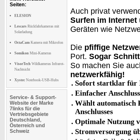
Seiten:
Auch privat verwend
ELESION
Surfen im Internet
Lescars
Rückfahrkameras mit
Geräten wie Netzwe
Solarladung
OctaCam
Kamera mit Mikrofon
Die
pfiffige Netzwe
Somikon
Mini-Kameras
Port.
Sogar Schnitt
So machen Sie auc
VisorTech
Wildkameras Infrarot-
Nachtsicht
netzwerkfähig!
Xystec
Notebook-USB-Hubs
Sofort startklar fü
Einfacher Anschluss
Service- & Support-
Wählt automatisch 
Website der Marke
7links für die
Anschlusses
Vertriebsgebiete
Deutschland,
Optimale Nutzung v
Österreich und
Stromversorgung ü
Schweiz