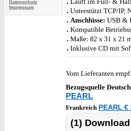
Läuft im Full- & Hal
Datenschutz
Impressum
Unterstützt TCP/IP,
Anschlüsse:
USB & 
Kompatible Betriebs
Maße: 82 x 31 x 21 
Inklusive CD mit Sof
Vom Lieferanten emp
Bezugsquelle
Deutsch
PEARL
PEARL € 
Frankreich
(1) Download