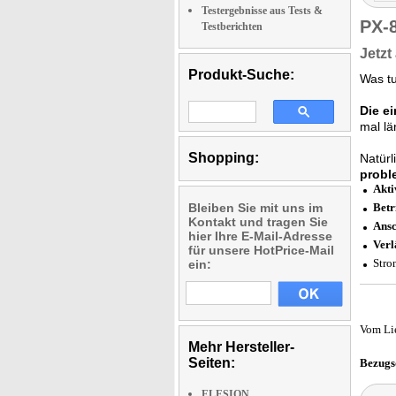
Testergebnisse aus Tests &
PX-
Testberichten
Jetzt
Produkt-Suche:
Was t
Die e
mal lä
Shopping:
Natürl
probl
Akti
Bleiben Sie mit uns im
Betr
Kontakt und tragen Sie
Ansc
hier Ihre E-Mail-Adresse
Verl
für unsere HotPrice-Mail
Stro
ein:
Vom Li
Mehr Hersteller-
Seiten:
Bezugs
ELESION