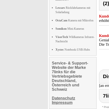
(2
Lescars
Rückfahrkameras mit
Solarladung
Kunde
erhöht
OctaCam
Kamera mit Mikrofon
Somikon
Mini-Kameras
Kunde
VisorTech
Wildkameras Infrarot-
Genial
Nachtsicht
Die Tr
Xystec
Notebook-USB-Hubs
Service- & Support-
Website der Marke
7links für die
Di
Vertriebsgebiete
Deutschland,
Österreich und
[an er
Schweiz
7l
Datenschutz
Impressum
* Pre