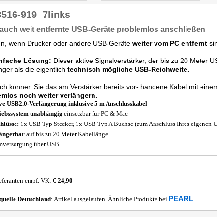
8516-919
7links
 auch weit entfernte USB-Geräte problemlos anschließen
un, wenn Drucker oder andere USB-Geräte
weiter vom PC entfernt
sin
infache Lösung:
Dieser aktive Signalverstärker, der bis zu 20 Meter U
nger als die eigentlich
technisch mögliche USB-Reichweite.
ich können Sie das am Verstärker bereits vor- handene Kabel mit ei
emlos noch weiter verlängern.
ve USB2.0-Verlängerung inklusive 5 m Anschlusskabel
iebssystem unabhängig
einsetzbar für PC & Mac
hlüsse:
1x USB Typ Stecker, 1x USB Typ A Buchse (zum Anschluss Ihres eigenen 
ängerbar
auf bis zu 20 Meter Kabellänge
mversorgung über USB
eferanten empf. VK:
€ 24,90
PEARL
quelle
Deutschland
: Artikel ausgelaufen. Ähnliche Produkte bei