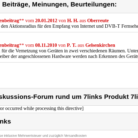
) Beiträge, Meinungen, Beurteilungen:
nbeitrag
** vom
20.01.2012
von
H. H.
aus
Oberreute
 den Aktionsradius für den Empfang von Internet und DVB-T Fernseh
nbeitrag
** vom
08.11.2010
von
P. T.
aus
Gelsenkirchen
 für die Vernetzung von Geräten in zwei verschiedenen Räumen. Unter 
eiber der angeschlossenen Hardware werden nach Erkennen des Geräts a
skussions-Forum rund um 7links Produkt 7l
ror occurred while processing this directive]
inks
ise inklusive Mehrwertsteuer und zuzüglich Versandkosten