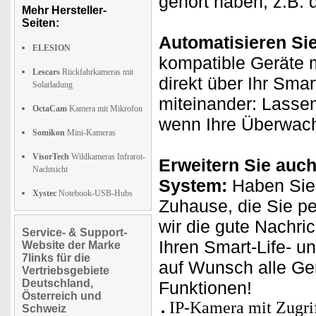
gehört haben, z.B.
Mehr Hersteller-
Seiten:
Automatisieren Si
ELESION
kompatible Geräte m
Lescars
Rückfahrkameras mit
direkt über Ihr Sma
Solarladung
miteinander: Lasse
OctaCam
Kamera mit Mikrofon
wenn Ihre Überwach
Somikon
Mini-Kameras
VisorTech
Wildkameras Infrarot-
Erweitern Sie auch
Nachtsicht
System:
Haben Sie 
Xystec
Notebook-USB-Hubs
Zuhause, die Sie p
wir die gute Nachri
Service- & Support-
Ihren Smart-Life- u
Website der Marke
7links für die
auf Wunsch alle Ge
Vertriebsgebiete
Deutschland,
Funktionen!
Österreich und
IP-Kamera mit Zugr
Schweiz