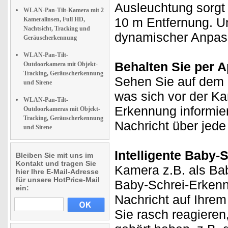
Ausleuchtung sorgt b
WLAN-Pan-Tilt-Kamera mit 2
10 m Entfernung. U
Kameralinsen, Full HD,
Nachtsicht, Tracking und
dynamischer Anpass
Geräuscherkennung
WLAN-Pan-Tilt-
Behalten Sie per A
Outdoorkamera mit Objekt-
Tracking, Geräuscherkennung
Sehen Sie auf dem D
und Sirene
was sich vor der K
WLAN-Pan-Tilt-
Erkennung informie
Outdoorkameras mit Objekt-
Tracking, Geräuscherkennung
Nachricht über jede 
und Sirene
Intelligente Baby-
Bleiben Sie mit uns im
Kontakt und tragen Sie
Kamera z.B. als Ba
hier Ihre E-Mail-Adresse
für unsere HotPrice-Mail
Baby-Schrei-Erkenn
ein:
Nachricht auf Ihrem
Sie rasch reagieren