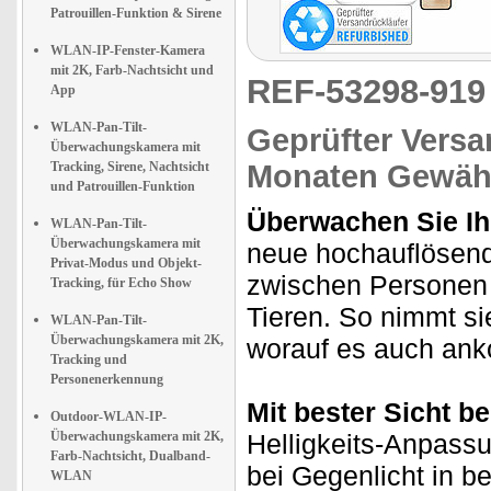
Patrouillen-Funktion & Sirene
WLAN-IP-Fenster-Kamera
mit 2K, Farb-Nachtsicht und
REF-53298-91
App
WLAN-Pan-Tilt-
Geprüfter Versa
Überwachungskamera mit
Tracking, Sirene, Nachtsicht
Monaten Gewähr
und Patrouillen-Funktion
Überwachen Sie Ih
WLAN-Pan-Tilt-
Überwachungskamera mit
neue hochauflösen
Privat-Modus und Objekt-
zwischen Personen 
Tracking, für Echo Show
Tieren. So nimmt s
WLAN-Pan-Tilt-
Überwachungskamera mit 2K,
worauf es auch an
Tracking und
Personenerkennung
Mit bester Sicht b
Outdoor-WLAN-IP-
Überwachungskamera mit 2K,
Helligkeits-Anpass
Farb-Nachtsicht, Dualband-
bei Gegenlicht in be
WLAN