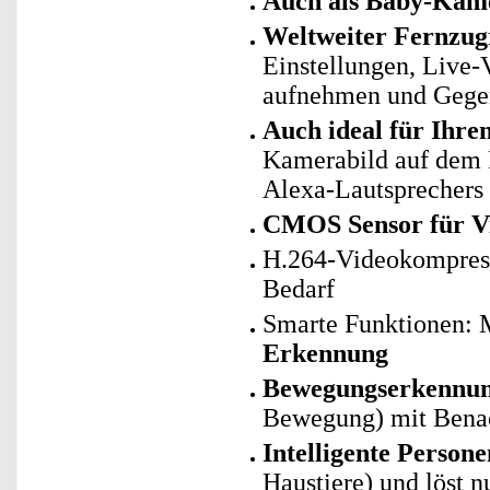
Auch als Baby-Kame
Weltweiter Fernzugr
Einstellungen, Live-
aufnehmen und Gege
Auch ideal für Ihr
Kamerabild auf dem 
Alexa-Lautsprechers
CMOS Sensor für Vi
H.264-Videokompress
Bedarf
Smarte Funktionen: 
Erkennung
Bewegungserkennu
Bewegung) mit Benac
Intelligente Person
Haustiere) und löst 