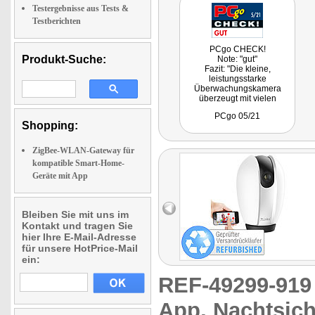
Testergebnisse aus Tests &
Testberichten
PCgo CHECK!
Produkt-Suche:
Note: "gut"
Fazit: "Die kleine,
leistungsstarke
Überwachungskamera
überzeugt mit vielen
Funktionen und einem
PCgo 05/21
günstigen Preis."
Shopping:
ZigBee-WLAN-Gateway für
kompatible Smart-Home-
Geräte mit App
Bleiben Sie mit uns im
Kontakt und tragen Sie
hier Ihre E-Mail-Adresse
für unsere HotPrice-Mail
ein:
REF-49299-91
App, Nachtsich