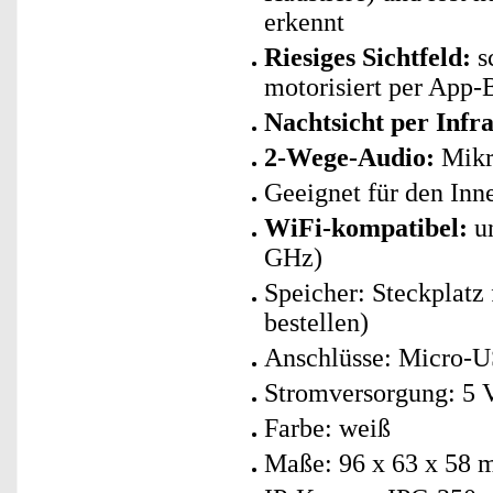
erkennt
Riesiges Sichtfeld:
s
motorisiert per App-
Nachtsicht per Infr
2-Wege-Audio:
Mikro
Geeignet für den Inn
WiFi-kompatibel:
un
GHz)
Speicher: Steckplatz
bestellen)
Anschlüsse: Micro-U
Stromversorgung: 5 
Farbe: weiß
Maße: 96 x 63 x 58 