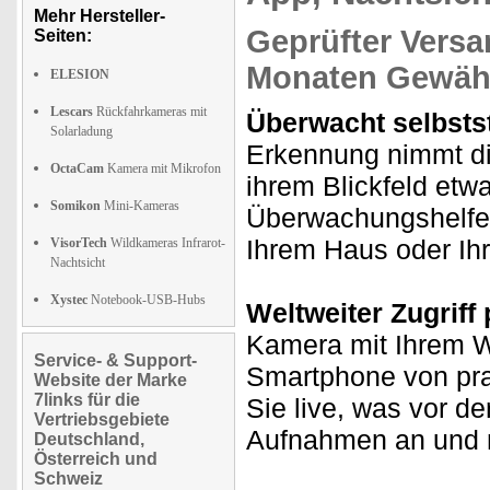
Mehr Hersteller-
Geprüfter Versa
Seiten:
Monaten Gewähr
ELESION
Lescars
Rückfahrkameras mit
Überwacht selbstst
Solarladung
Erkennung nimmt di
OctaCam
Kamera mit Mikrofon
ihrem Blickfeld etw
Somikon
Mini-Kameras
Überwachungshelfer
Ihrem Haus oder Ih
VisorTech
Wildkameras Infrarot-
Nachtsicht
Xystec
Notebook-USB-Hubs
Weltweiter Zugriff 
Kamera mit Ihrem W
Service- & Support-
Smartphone von prak
Website der Marke
7links für die
Sie live, was vor d
Vertriebsgebiete
Aufnahmen an und n
Deutschland,
Österreich und
Schweiz