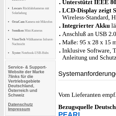
Unterstützt IEEE 80
Lescars
Rückfahrkameras mit
LCD-Display zeigt S
Solarladung
Wireless-Standard, H
OctaCam
Kamera mit Mikrofon
Integrierter Akku
lä
Somikon
Mini-Kameras
Anschluß an USB 2.0
VisorTech
Wildkameras Infrarot-
Maße: 95 x 28 x 15
Nachtsicht
Inklusive Software, 
Xystec
Notebook-USB-Hubs
Anleitung und Schut
Service- & Support-
Website der Marke
Systemanforderun
7links für die
Vertriebsgebiete
Deutschland,
Österreich und
Vom Lieferanten emp
Schweiz
Datenschutz
Bezugsquelle
Deutsch
Impressum
PEARL