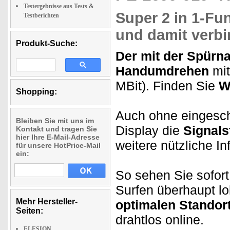
Testergebnisse aus Tests &
Super 2 in 1-Fu
Testberichten
und damit verb
Produkt-Suche:
Der mit der Spürn
Handumdrehen
mit
MBit). Finden Sie
W
Shopping:
Auch ohne eingesch
Bleiben Sie mit uns im
Display die
Signals
Kontakt und tragen Sie
hier Ihre E-Mail-Adresse
weitere nützliche I
für unsere HotPrice-Mail
ein:
So sehen Sie sofor
Surfen überhaupt l
Mehr Hersteller-
optimalen Standor
Seiten:
drahtlos online.
ELESION