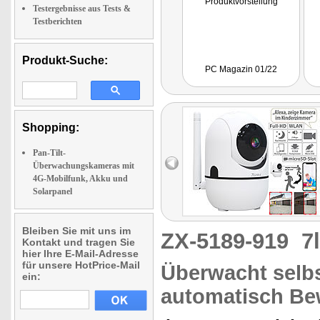
Produktvorstellung
Testergebnisse aus Tests &
Testberichten
Produkt-Suche:
PC Magazin 01/22
Shopping:
Pan-Tilt-
Überwachungskameras mit
4G-Mobilfunk, Akku und
Solarpanel
Bleiben Sie mit uns im
ZX-5189-919
7
Kontakt und tragen Sie
hier Ihre E-Mail-Adresse
für unsere HotPrice-Mail
Überwacht selbs
ein:
automatisch B