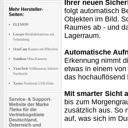
Ihrer neuen Siche
folgt automatisch
Mehr Hersteller-
Seiten:
Objekten im Bild. S
ELESION
Raumes ab - und da
Lagerraum.
Lescars
Rückfahrkameras mit
Solarladung
OctaCam
Kamera mit Mikrofon
Automatische Aufn
Erkennung nimmt di
Somikon
Mini-Kameras
etwas in einem von 
VisorTech
Wildkameras Infrarot-
Nachtsicht
das hochauflösend b
Xystec
Notebook-USB-Hubs
Mit smarter Sicht 
Service- & Support-
bis zum Morgengrau
Website der Marke
zusätzlich aus. So 
7links für die
Vertriebsgebiete
auf, was sich im Dun
Deutschland,
Österreich und