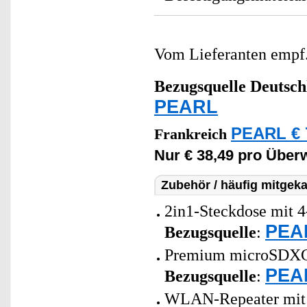
Vom Lieferanten emp
Bezugsquelle
Deutsch
PEARL
PEARL € 
Frankreich
Nur € 38,49 pro Übe
Zubehör / häufig mitgeka
2in1-Steckdose mit 4
PEAR
Bezugsquelle
:
Premium microSDXC-S
PEAR
Bezugsquelle
:
WLAN-Repeater mit a