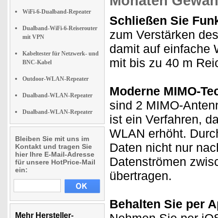
Monaten Gewähr
WiFi-6-Dualband-Repeater
Schließen Sie Fun
Dualband-WiFi-6-Reiserouter
zum Verstärken des
mit VPN
damit auf einfache 
Kabeltester für Netzwerk- und
mit bis zu 40 m Rei
BNC-Kabel
Outdoor-WLAN-Repeater
Moderne MIMO-Tec
Dualband-WLAN-Repeater
sind 2 MIMO-Antenne
Dualband-WLAN-Repeater
ist ein Verfahren, d
WLAN erhöht. Durc
Bleiben Sie mit uns im
Daten nicht nur nac
Kontakt und tragen Sie
hier Ihre E-Mail-Adresse
Datenströmen zwis
für unsere HotPrice-Mail
ein:
übertragen.
Behalten Sie per A
Mehr Hersteller-