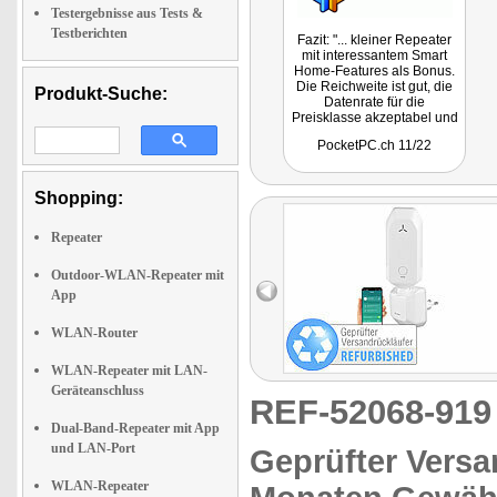
Testergebnisse aus Tests &
Testberichten
Fazit: "... kleiner Repeater
mit interessantem Smart
Home-Features als Bonus.
Die Reichweite ist gut, die
Produkt-Suche:
Datenrate für die
Preisklasse akzeptabel und
mit dem einfach zu
PocketPC.ch 11/22
installierenden und
konfigurierenden Gerät ist
es ein Leichtes, auch in die
hintersten Winkel noch ein
Shopping:
stabiles WLAN zu
bekommen."
Repeater
Outdoor-WLAN-Repeater mit
App
WLAN-Router
WLAN-Repeater mit LAN-
Geräteanschluss
REF-52068-91
Dual-Band-Repeater mit App
und LAN-Port
Geprüfter Versa
WLAN-Repeater