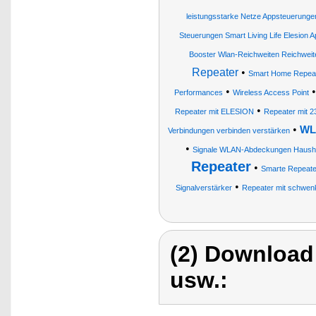
leistungsstarke Netze Appsteuerunge
Steuerungen Smart Living Life Elesion 
Booster Wlan-Reichweiten Reichwei
Repeater
•
Smart Home Repea
•
Performances
Wireless Access Point
•
Repeater mit ELESION
Repeater mit 2
•
WL
Verbindungen verbinden verstärken
•
Signale WLAN-Abdeckungen Haush
Repeater
•
Smarte Repeate
•
Signalverstärker
Repeater mit schwen
(2) Download
usw.: