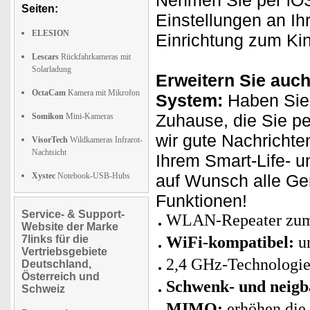
Nehmen Sie per iOS
Seiten:
Einstellungen an Ih
ELESION
Einrichtung zum Kin
Lescars
Rückfahrkameras mit
Solarladung
Erweitern Sie auch
OctaCam
Kamera mit Mikrofon
System:
Haben Sie 
Zuhause, die Sie p
Somikon
Mini-Kameras
wir gute Nachrichte
VisorTech
Wildkameras Infrarot-
Nachtsicht
Ihrem Smart-Life- u
Xystec
Notebook-USB-Hubs
auf Wunsch alle Ge
Funktionen!
Service- & Support-
WLAN-Repeater zum 
Website der Marke
7links für die
WiFi-kompatibel:
u
Vertriebsgebiete
2,4 GHz-Technologie
Deutschland,
Österreich und
Schwenk- und neigb
Schweiz
MIMO:
erhöhen die