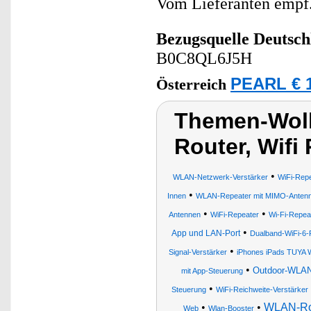
Vom Lieferanten emp
Bezugsquelle
Deutsch
B0C8QL6J5H
PEARL € 1
Österreich
Themen-Wolk
Router, Wifi
•
WLAN-Netzwerk-Verstärker
WiFi-Repe
•
Innen
WLAN-Repeater mit MIMO-Anten
•
•
Antennen
WiFi-Repeater
Wi-Fi-Repea
•
App und LAN-Port
Dualband-WiFi-6-
•
Signal-Verstärker
iPhones iPads TUYA 
•
Outdoor-WLAN
mit App-Steuerung
•
Steuerung
WiFi-Reichweite-Verstärker
•
•
WLAN-Ro
Web
Wlan-Booster