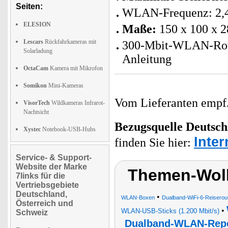
Seiten:
WLAN-Frequenz: 2,
ELESION
Maße:
150 x 100 x 
Lescars
Rückfahrkameras mit
300-Mbit-WLAN-Route
Solarladung
Anleitung
OctaCam
Kamera mit Mikrofon
Somikon
Mini-Kameras
Vom Lieferanten emp
VisorTech
Wildkameras Infrarot-
Nachtsicht
Bezugsquelle
Deutsch
Xystec
Notebook-USB-Hubs
Inte
finden Sie hier:
Service- & Support-
Website der Marke
Themen-Wol
7links für die
Vertriebsgebiete
Deutschland,
•
WLAN-Boxen
Dualband-WiFi-6-Reiserou
Österreich und
•
WLAN-USB-Sticks (1.200 Mbit/s)
Schweiz
Dualband-WLAN-Repe