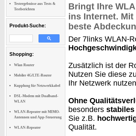
Testergebnisse aus Tests &
Bringt Ihre WL
Testberichten
ins Internet. Mi
beste Abdeckun
Produkt-Suche:
Der 7links WLAN-Rou
Hochgeschwindigk
Shopping:
Zusätzlich ist der R
Wlan Router
Nutzen Sie diese z
Mobiler 4G/LTE-Router
Ihr Netzwerk nutze
Kupplung für Netzwerkkabel
DSL-Modem mit Dualband-
Ohne Qualitätsverl
WLAN
besonders
stabile
WLAN-Repeater mit MIMO-
Sie z.B.
hochwerti
Antennen und App-Steuerung
Qualität.
WLAN-Repeater