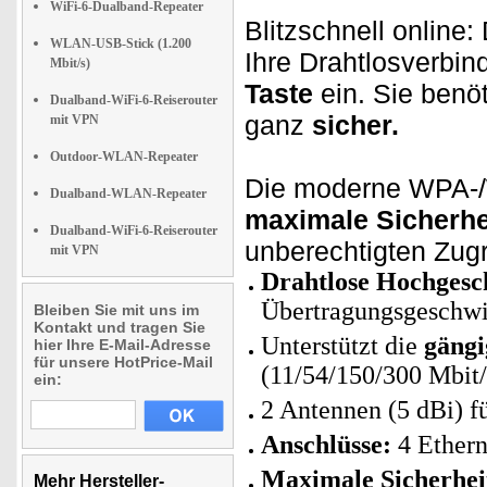
WiFi-6-Dualband-Repeater
Blitzschnell online
WLAN-USB-Stick (1.200
Ihre Drahtlosverbi
Mbit/s)
Taste
ein. Sie benöt
Dualband-WiFi-6-Reiserouter
ganz
sicher.
mit VPN
Outdoor-WLAN-Repeater
Die moderne WPA-/
Dualband-WLAN-Repeater
maximale Sicherhe
Dualband-WiFi-6-Reiserouter
unberechtigten Zugri
mit VPN
Drahtlose Hochgesc
Übertragungsgeschwi
Bleiben Sie mit uns im
Kontakt und tragen Sie
Unterstützt die
gäng
hier Ihre E-Mail-Adresse
für unsere HotPrice-Mail
(11/54/150/300 Mbit/
ein:
2 Antennen (5 dBi) 
Anschlüsse:
4 Ethern
Maximale Sicherhei
Mehr Hersteller-