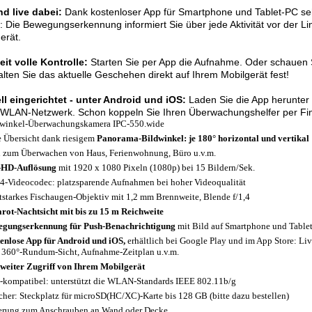
nd live dabei:
Dank kostenloser App für Smartphone und Tablet-PC sehe
: Die Bewegungserkennung informiert Sie über jede Aktivität vor der Li
erät.
it volle Kontrolle:
Starten Sie per App die Aufnahme. Oder schauen S
lten Sie das aktuelle Geschehen direkt auf Ihrem Mobilgerät fest!
ll eingerichtet - unter Android und iOS:
Laden Sie die App herunter 
 WLAN-Netzwerk. Schon koppeln Sie Ihren Überwachungshelfer per Fin
winkel-Überwachungskamera IPC-550.wide
e Übersicht dank riesigem
Panorama-Bildwinkel: je 180° horizontal und vertikal
l zum Überwachen von Haus, Ferienwohnung, Büro u.v.m.
-HD-Auflösung
mit 1920 x 1080 Pixeln (1080p) bei 15 Bildern/Sek.
4-Videocodec: platzsparende Aufnahmen bei hoher Videoqualität
tstarkes Fischaugen-Objektiv mit 1,2 mm Brennweite, Blende f/1,4
arot-Nachtsicht mit bis zu 15 m Reichweite
gungserkennung für Push-Benachrichtigung
mit Bild auf Smartphone und Tablet-
enlose App für Android und iOS,
erhältlich bei Google Play und im App Store: Li
. 360°-Rundum-Sicht, Aufnahme-Zeitplan u.v.m.
weiter Zugriff von Ihrem Mobilgerät
-kompatibel: unterstützt die WLAN-Standards IEEE 802.11b/g
cher: Steckplatz für microSD(HC/XC)-Karte bis 128 GB (bitte dazu bestellen)
erung zum Anschrauben an Wand oder Decke