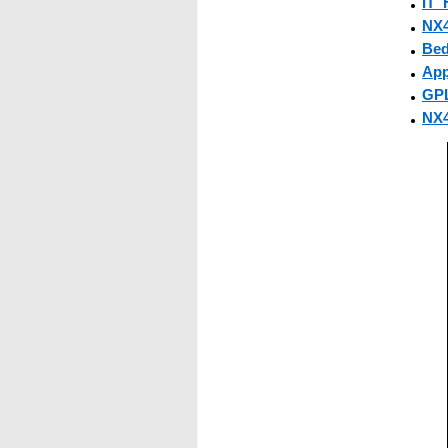
IT_
NX4
Bed
App
GPL
NX4