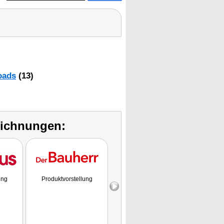
oads
(13)
eichnungen:
ung
Produktvorstellung
Kaufempfehlung
Fazit: "Die Kamera hält was
sie verspricht und ist eine
Kamera mit sehr gutem
Preis-Leistungs-Verhältnis.
Die 7links IPC-510.wide
lässt sich schnell einrichten