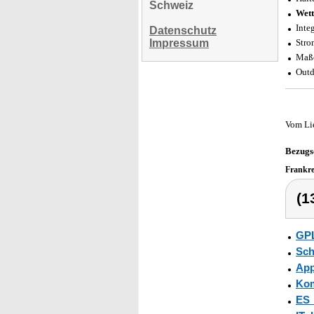
Schweiz
Wett
Inte
Datenschutz
Impressum
Stro
Maße
Outd
Vom Li
Bezugs
Frankr
(1
GPL
Sch
App
Kom
ES