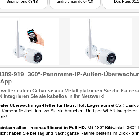
Smartphone 03/18
androidmag.de 04/18
Das Haus 01/
4389-919
360°-Panorama-IP-Außen-Überwachu
 App
k
wetterfestem
Gehäuse
aus Metall
platzieren Sie die Kamer
integrieren Sie sie
kabellos
in Ihr Netzwerk!
dealer Überwachungs-Helfer für Haus, Hof, Lagerraum & Co.:
Dank we
e Kamera flexibel dort, wo Sie sie brauchen. Und per WLAN integrieren 
erk!
einfach alles - hochauflösend in Full HD:
Mit 180° Bildwinkel, 360°-
icht haben Sie bei Tag und Nacht ganze Räume bestens im Blick -
ohn