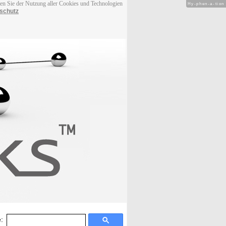
men Sie der Nutzung aller Cookies und Technologien
Hy-phen-a-tion
schutz
: