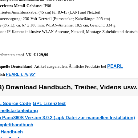
erfestes Metall-Gehäuse:
IP66
griertes Anschlusskabel (45 cm) für RJ-45 (LAN) und Netzteil
mversorgung: 230-Volt-Netzteil (Eurostecker, Kabellänge: 295 cm)
 (Ø x L): ca. 67 x 180 mm, WLAN-Antenne: 19,5 cm, Gewicht: 334 g
oor-IP-Kamera inklusive WLAN-Antenne, Netzteil, Montage-Zubehör und deutsch
eferanten empf. VK:
€ 129,90
PEARL
quelle
Deutschland
: Artikel ausgelaufen. Ähnliche Produkte bei
PEARL € 76,95*
eich
3) Download Handbuch, Treiber, Videos usw.
 Source Code
GPL Lizenztext
nellstartanleitung
 Pano360S Version 3.0.2 (.apk-Datei zur manuellen Installation)
pletthandbuch
_Handbuch