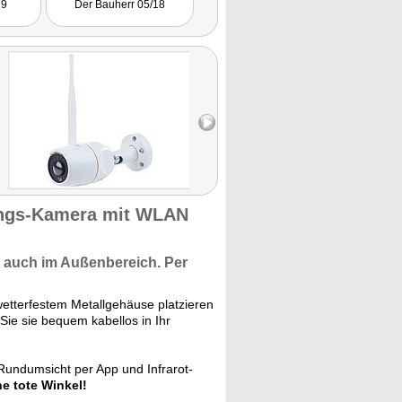
19
Der Bauherr 05/18
Trendlupe 04/18
und bietet Tag und Nacht
gute Aufnahmen und eine
sehr gute Rundumsicht."
ngs-Kamera mit WLAN
a auch im Außenbereich. Per
tterfestem Metallgehäuse platzieren
Sie sie bequem kabellos in Ihr
Rundumsicht per App und Infrarot-
e tote Winkel!