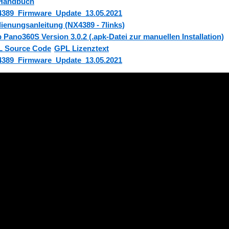
Handbuch
389_Firmware_Update_13.05.2021
ienungsanleitung (NX4389 - 7links)
 Pano360S Version 3.0.2 (.apk-Datei zur manuellen Installation)
 Source Code
GPL Lizenztext
389_Firmware_Update_13.05.2021