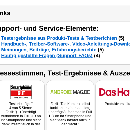
inks
pport- und Service-Elemente:
Testergebnisse aus Produkt-Tests & Testberichten
(5)
Handbuch-, Treiber-Software-, Video-Anleitungs-Downl
Meinungen, Beiträge, Erfahrungsberichte
(5)
Häufig gestellte Fragen (Support-FAQs)
(4)
ressestimmen, Test-Ergebnisse & Ausz
Testurteil: "gut"
Fazit: "Die Kamera selbst
Produktvorstell
4 von 5 Sterne
funktioniert aber tadellos,
Fazit: "(...) überträgt
überträgt Aufnahmen in Full
Aufnahmen in Full-HD an
HD an Ihr Smartphone und
Ihr Smartphone und sieht
sieht dank Infrarot auch in
dank Infrarot auch in der
der Nacht."
Nacht."