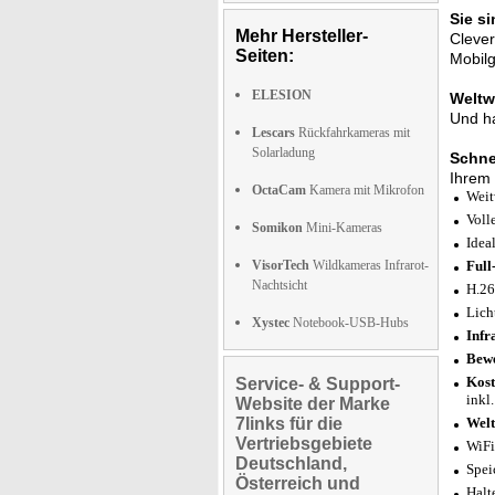
Sie si
Mehr Hersteller-
Clever
Seiten:
Mobilg
ELESION
Weltwe
Und ha
Lescars
Rückfahrkameras mit
Solarladung
Schne
Ihrem
OctaCam
Kamera mit Mikrofon
Weit
Voll
Somikon
Mini-Kameras
Idea
VisorTech
Wildkameras Infrarot-
Full
Nachtsicht
H.26
Lich
Xystec
Notebook-USB-Hubs
Infr
Bewe
Kost
Service- & Support-
inkl
Website der Marke
7links für die
Welt
Vertriebsgebiete
WiFi
Deutschland,
Spei
Österreich und
Halt