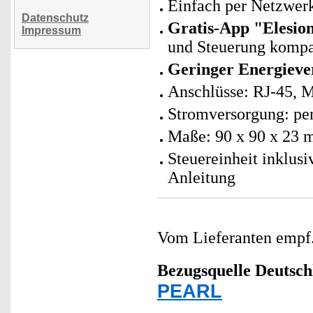
Einfach per Netzwer
Datenschutz
Gratis-App "Elesio
Impressum
und Steuerung kompa
Geringer Energiev
Anschlüsse: RJ-45, 
Stromversorgung: per
Maße: 90 x 90 x 23 
Steuereinheit inklus
Anleitung
Vom Lieferanten emp
Bezugsquelle
Deutsch
PEARL