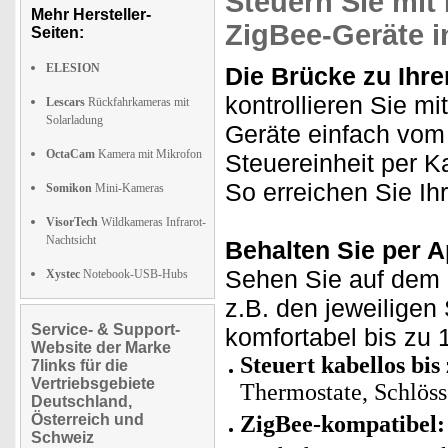
Steuern Sie mit
Mehr Hersteller-
ZigBee-Geräte 
Seiten:
ELESION
Die Brücke zu Ihr
kontrollieren Sie m
Lescars
Rückfahrkameras mit
Solarladung
Geräte einfach vom 
OctaCam
Kamera mit Mikrofon
Steuereinheit per K
So erreichen Sie I
Somikon
Mini-Kameras
VisorTech
Wildkameras Infrarot-
Nachtsicht
Behalten Sie per Ap
Sehen Sie auf dem D
Xystec
Notebook-USB-Hubs
z.B. den jeweiligen
Service- & Support-
komfortabel bis zu 
Website der Marke
Steuert kabellos bi
7links für die
Vertriebsgebiete
Thermostate, Schlöss
Deutschland,
Österreich und
ZigBee-kompatibel:
Schweiz