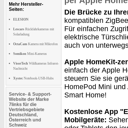
per Apple Home
Mehr Hersteller-
Seiten:
Die Brücke zu Ihr
kompatiblen ZigBee-
ELESION
Für einfachen Zugri
Lescars
Rückfahrkameras mit
Solarladung
elektrische Türschl
auch von unterwegs
OctaCam
Kamera mit Mikrofon
Somikon
Mini-Kameras
Apple HomeKit-zerti
VisorTech
Wildkameras Infrarot-
einfach der Apple 
Nachtsicht
steuern Sie sie ge
Xystec
Notebook-USB-Hubs
HomePod Mini und A
Smart Home!
Service- & Support-
Website der Marke
7links für die
Vertriebsgebiete
Kostenlose App "E
Deutschland,
Mobilgeräte:
Sehen 
Österreich und
Schweiz