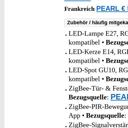
PEARL € 
Frankreich
Zubehör / häufig mitgeka
LED-Lampe E27, RGB
kompatibel •
Bezugs
LED-Kerze E14, RGB-
kompatibel •
Bezugs
LED-Spot GU10, RGB
kompatibel •
Bezugs
ZigBee-Tür- & Fenste
PEAR
Bezugsquelle
:
ZigBee-PIR-Bewegung
App •
Bezugsquelle
:
ZigBee-Signalverstä