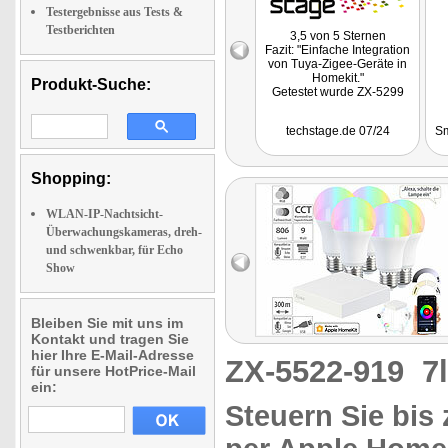
Testergebnisse aus Tests &
Testberichten
3,5 von 5 Sternen
Fazit: "Einfache Integration
von Tuya-Zigee-Geräte in
Homekit."
Produkt-Suche:
Getestet wurde ZX-5299
techstage.de 07/24
Sm
Shopping:
WLAN-IP-Nachtsicht-
Überwachungskameras, dreh-
und schwenkbar, für Echo
Show
Bleiben Sie mit uns im
Kontakt und tragen Sie
hier Ihre E-Mail-Adresse
ZX-5522-919
7
für unsere HotPrice-Mail
ein:
Steuern Sie bis