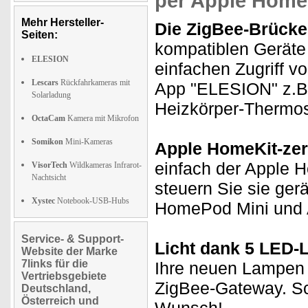
per Apple Home
Mehr Hersteller-
Die ZigBee-Brücke
Seiten:
kompatiblen Geräte 
ELESION
einfachen Zugriff v
Lescars
Rückfahrkameras mit
App "ELESION" z.B. 
Solarladung
Heizkörper-Thermos
OctaCam
Kamera mit Mikrofon
Somikon
Mini-Kameras
Apple HomeKit-zerti
einfach der Apple 
VisorTech
Wildkameras Infrarot-
Nachtsicht
steuern Sie sie ge
Xystec
Notebook-USB-Hubs
HomePod Mini und 
Service- & Support-
Licht dank 5 LED
Website der Marke
7links für die
Ihre neuen Lampen 
Vertriebsgebiete
ZigBee-Gateway. Sc
Deutschland,
Österreich und