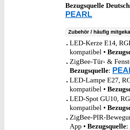
Bezugsquelle
Deutsch
PEARL
Zubehör / häufig mitgeka
LED-Kerze E14, RGB-
kompatibel •
Bezugs
ZigBee-Tür- & Fenste
PEAR
Bezugsquelle
:
LED-Lampe E27, RGB
kompatibel •
Bezugs
LED-Spot GU10, RGB
kompatibel •
Bezugs
ZigBee-PIR-Bewegung
App •
Bezugsquelle
: