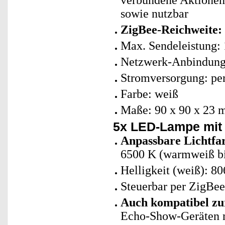
verbundene Aktionen 
sowie nutzbar
ZigBee-Reichweite: 
Max. Sendeleistung:
Netzwerk-Anbindung
Stromversorgung: per
Farbe: weiß
Maße: 90 x 90 x 23 
5x LED-Lampe mit
Anpassbare Lichtfa
6500 K (warmweiß bi
Helligkeit (weiß): 8
Steuerbar per ZigBe
Auch kompatibel zu
Echo-Show-Geräten m