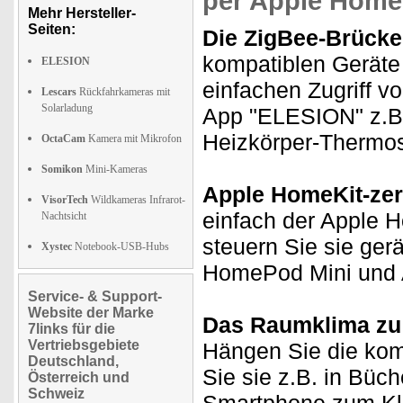
per Apple Home
Mehr Hersteller-
Seiten:
Die ZigBee-Brücke
kompatiblen Geräte 
ELESION
einfachen Zugriff v
Lescars
Rückfahrkameras mit
Solarladung
App "ELESION" z.B. 
Heizkörper-Thermos
OctaCam
Kamera mit Mikrofon
Somikon
Mini-Kameras
Apple HomeKit-zerti
VisorTech
Wildkameras Infrarot-
einfach der Apple 
Nachtsicht
steuern Sie sie ge
Xystec
Notebook-USB-Hubs
HomePod Mini und 
Service- & Support-
Website der Marke
Das Raumklima zu 
7links für die
Vertriebsgebiete
Hängen Sie die kom
Deutschland,
Sie sie z.B. in Büc
Österreich und
Schweiz