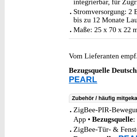
integrierbar, für Zug
Stromversorgung: 2 B
bis zu 12 Monate Lau
Maße: 25 x 70 x 22 
Vom Lieferanten emp
Bezugsquelle
Deutsch
PEARL
Zubehör / häufig mitgeka
ZigBee-PIR-Bewegung
App •
Bezugsquelle
:
ZigBee-Tür- & Fenste