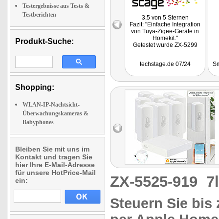
Testergebnisse aus Tests &
Testberichten
3,5 von 5 Sternen
Fazit: "Einfache Integration
von Tuya-Zigee-Geräte in
Homekit."
Produkt-Suche:
Getestet wurde ZX-5299
techstage.de 07/24
Sm
Shopping:
WLAN-IP-Nachtsicht-
Überwachungskameras &
Babyphones
Bleiben Sie mit uns im
Kontakt und tragen Sie
hier Ihre E-Mail-Adresse
für unsere HotPrice-Mail
ZX-5525-919
7
ein:
Steuern Sie bis