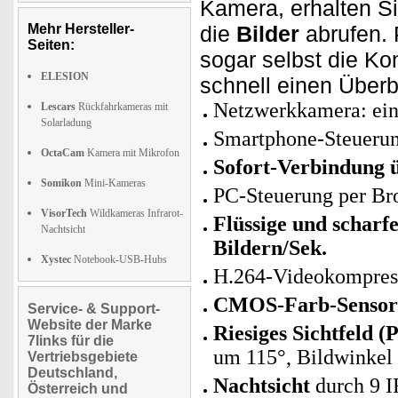
Kamera, erhalten Si
Mehr Hersteller-
die
Bilder
abrufen.
Seiten:
sogar selbst die Ko
ELESION
schnell einen Überb
Netzwerkkamera: ei
Lescars
Rückfahrkameras mit
Solarladung
Smartphone-Steuerun
OctaCam
Kamera mit Mikrofon
Sofort-Verbindung
Somikon
Mini-Kameras
PC-Steuerung per Br
VisorTech
Wildkameras Infrarot-
Flüssige und scharf
Nachtsicht
Bildern/Sek.
Xystec
Notebook-USB-Hubs
H.264-Videokompres
CMOS-Farb-Sensor 
Service- & Support-
Website der Marke
Riesiges Sichtfeld (P
7links für die
um 115°, Bildwinkel
Vertriebsgebiete
Deutschland,
Nachtsicht
durch 9 I
Österreich und