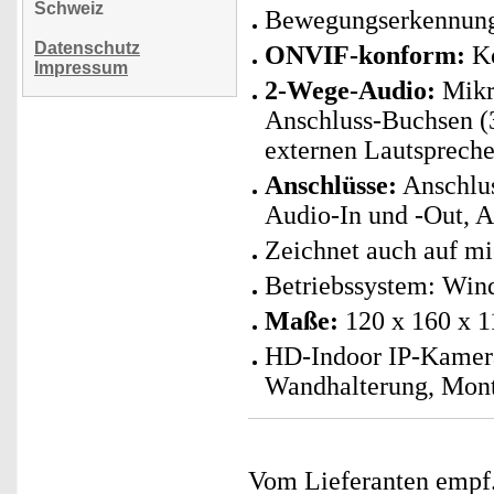
Schweiz
Bewegungserkennung 
Datenschutz
ONVIF-konform:
Ko
Impressum
2-Wege-Audio:
Mikro
Anschluss-Buchsen 
externen Lautsprech
Anschlüsse:
Anschlus
Audio-In und -Out, A
Zeichnet auch auf mi
Betriebssystem: Win
Maße:
120 x 160 x 1
HD-Indoor IP-Kamera
Wandhalterung, Mont
Vom Lieferanten emp