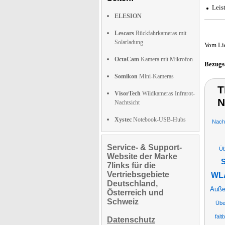
Leis
ELESION
Lescars
Rückfahrkameras mit
Solarladung
Vom Li
OctaCam
Kamera mit Mikrofon
Bezugs
Somikon
Mini-Kameras
T
VisorTech
Wildkameras Infrarot-
N
Nachtsicht
Xystec
Notebook-USB-Hubs
Nach
Service- & Support-
Üb
Website der Marke
S
7links für die
Vertriebsgebiete
WLA
Deutschland,
Auße
Österreich und
Schweiz
Übe
falt
Datenschutz