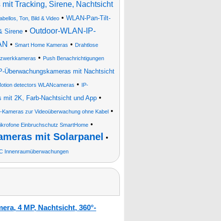
t Tracking, Sirene, Nachtsicht
•
WLAN-Pan-Tilt-
ellos, Ton, Bild & Video
•
Outdoor-WLAN-IP-
& Sirene
AN
•
•
Smart Home Kameras
Drahtlose
•
tzwerkkameras
Push Benachrichtigungen
P-Überwachungskameras mit Nachtsicht
•
tion detectors WLANcameras
IP-
•
mit 2K, Farb-Nachtsicht und App
•
Kameras zur Videoüberwachung ohne Kabel
•
Mikrofone Einbruchschutz SmartHome
meras mit Solarpanel
•
-C Innenraumüberwachungen
ra, 4 MP, Nachtsicht, 360°-