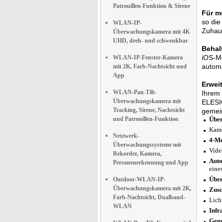
Patrouillen-Funktion & Sirene
Für m
so die
WLAN-IP-
Zuhau
Überwachungskamera mit 4K
UHD, dreh- und schwenkbar
Behal
iOS-Mo
WLAN-IP-Fenster-Kamera
automa
mit 2K, Farb-Nachtsicht und
App
Erwei
WLAN-Pan-Tilt-
Ihrem 
Überwachungskamera mit
ELESIO
Tracking, Sirene, Nachtsicht
gemei
und Patrouillen-Funktion
Über
Kame
Netzwerk-
4-Me
Überwachungssysteme mit
Vide
Rekorder, Kamera,
Auto
Personenerkennung und App
eine
Über
Outdoor-WLAN-IP-
Überwachungskamera mit 2K,
Zusc
Farb-Nachtsicht, Dualband-
Lich
WLAN
Infr
Gege