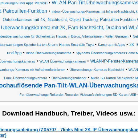
•
WLAN-Pan-Tilt-Überwachungskameras mi
steuerungen über Apps MicroSD
 Patrouillen-Funktion
•
Indoor-Überwachungs-Kameras mit Infrarot-Nachtsicht, kab
Outdoorkameras mit 4K, Nachtsicht, Objekt-Tracking, Patrouillen-Funktion 
Überwachungskamera mit 2K, Farb-Nachtsicht, Dualband-WL
•
ideoüberwachungen für Sicherheit zu Hause, in Büros, Arbeitsräumen, Keller, Garagen
Ne
•
•
2K-I
berwachungen Speicherkarten Smarte Homes SmartLife Tuya
Kameras mit Apps
•
•
und App
Video-Überwachungskameras
Spycams Überwachungkameras Home Mo
•
•
WLAN-IP-Fenster-Kameras 
Überwachungskameras
WLAN Überwachungskameras
•
•
achungs-Kameras mit Aufnahmefunktionen
Überwachungs-Kameras Nachtsicht
WLAN-
•
•
Funk-Überwachungskamera
Überwachungszubehör
Micro-SD Karten Steckplätze 
ochauflösende Pan-Tilt-WLAN-Überwachungska
Fernüberwachungs Rekorder Recorder Videoaufzeichnungen SD-Karten USB
) Download Handbuch, Treiber, Videos usw.:
ienungsanleitung (ZX5707 - 7links Mini-2K-IP-Überwachungskame
ter)