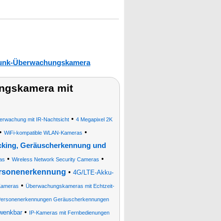
unk-Überwachungskamera
ngskamera mit
•
rwachung mit IR-Nachtsicht
4 Megapixel 2K
•
•
WiFi-kompatible WLAN-Kameras
cking, Geräuscherkennung und
•
•
as
Wireless Network Security Cameras
ersonenerkennung
•
4G/LTE-Akku-
•
Kameras
Überwachungskameras mit Echtzeit-
 Personenerkennungen Geräuscherkennungen
•
wenkbar
IP-Kameras mit Fernbedienungen