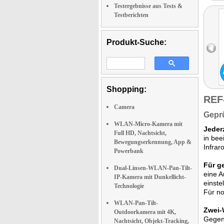
Testergebnisse aus Tests &
Testberichten
Produkt-Suche:
Shopping:
REF
Camera
Geprü
WLAN-Micro-Kamera mit
Jeder
Full HD, Nachtsicht,
in bee
Bewegungserkennung, App &
Infrar
Powerbank
Für g
Dual-Linsen-WLAN-Pan-Tilt-
eine A
IP-Kamera mit Dunkellicht-
einste
Technologie
Für no
WLAN-Pan-Tilt-
Zwei-
Outdoorkamera mit 4K,
Gegens
Nachtsicht, Objekt-Tracking,