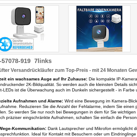
-57078-919
7links
fter Versandrückläufer zum Top-Preis - mit 24 Monaten Ge
zeit ein wachsames Auge auf Ihr Zuhause:
Die kompakte IP-Kamera 
indruckender 2K-Bildqualität. So werden auch die kleinsten Details sic
ot-LEDs ist die Überwachung auch im Dunkeln sichergestellt - in Farbe
ezielte Aufnahmen und Alarme:
Wird eine Bewegung im Kamera-Blickfel
ufnahme. Reduzieren Sie die Anzahl der Fehlalarme, indem Sie einen
llen. So werden Sie nur noch bei Bewegungen in dem für Sie wichtigen 
ch präziser eingschränkte Aufnahmen, schalten Sie einfach die Pers
Wege-Kommunikation:
Dank Lautsprecher und Mikrofon ermöglicht d
prechfunktion. Ideal für Kontakt mit Besuchern oder um Eindringling