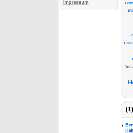
Impressum
Fern
und
V
Hausü
Überw
H
(1
Bed
Hal