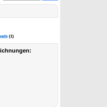
oads
(1)
eichnungen: