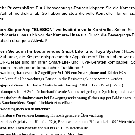
ehr Privatsphäre:
Für Überwachungs-Pausen klappen Sie die Kamera ei
 Aufnahme diskret ab. So haben Sie stets die volle Kontrolle - für ein si
se.
ten Sie per App "ELESION" weltweit die volle Kontrolle:
Sehen Sie 
bilgeräts, was sich vor der Kamera-Linse tut. Durch die Bewegungs-E
tisch über jede Aktivität!
tern Sie auch Ihr bestehendes Smart-Life- und Tuya-System:
Haben
Zuhause, die Sie per entsprechender App steuern? Dann haben wir die 
N-Geräte sind mit Ihren Smart-Life- und Tuya-Geräten kompatibel. So
nsam - auch per automatischer Funktionen!
wachungskamera mit Zugriff per WLAN von Smartphone und Tablet-PCs
ra kann für Überwachungs-Pausen in die Basis eingeklappt werden werden
gapixel-Sensor für hohe 2K-Video-Auflösung:
2304 x 1296 Pixel (1296p)
okompression H.264: für hochauflösende Videos bei geringem Speicherplatzbedarf
matischer Aufnahmestart bei Bewegungserkennung
(Erfassung per Bildsensor) u
s Rauchmelders, Empfindlichkeit einstellbar
wachungsbereich definierbar
haltbare Personenerkennung
für noch genauere Überwachung
tstarkes Objektiv mit Blende: f/2,0, Brennweite: 4 mm, Bildwinkel: 100° Weitwink
arot- und Farb-Nachtsicht
mit bis zu 10 m Reichweite
nsprechfunktion
dank Lautsprecher und Mikrofon