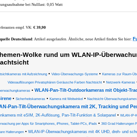
tungsaufnahme bei Nulllast: 0,05 Watt
eferanten empf. VK:
€ 39,90
F
quelle
Deutschland
: Artikel ausgelaufen. Ähnliche, neue Artikel finden Sie hier:
hemen-Wolke rund um WLAN-IP-Überwachu
achtsicht
•
•
tsichtkameras mit Aufzeichnung
Video-Überwachungs-Systeme
Kameras zur Raum-Übe
•
Videoauflösungen Privatsphären Geräusche Farben Nachtsicht
Netzwerk-Kameras
•
WLAN-Pan-Tilt-Outdoorkameras mit Objekt-Tra
erwachungkameras
•
•
•
irene
Sicherheitskameras
Kamera mit Weitwinkel
Nachtsicht-Überwachungskamer
N-Pan-Tilt-Überwachungskamera mit 2K, Tracking und P
•
nkamera mit eSIM, 2K-Auflösung, Pan-Tilt-Funktion & Solarpanel
WLAN-IP-
•
rwachung per Apps für Smartphones, iPhones, Tablet-PCs, iPads
360 Grad Halterungen
•
WLAN-IP-Überwachungskameras mit 4K UHD, dreh- und sch
bare Halterungen