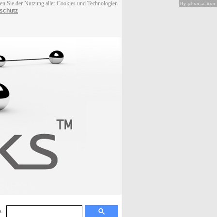
men Sie der Nutzung aller Cookies und Technologien
Hy-phen-a-tion
schutz
: