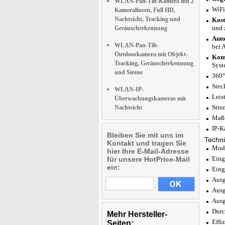
WLAN-Pan-Tilt-Kamera mit 2
WiFi
Kameralinsen, Full HD,
Nachtsicht, Tracking und
Kost
und 
Geräuscherkennung
Auto
WLAN-Pan-Tilt-
bei 
Outdoorkamera mit Objekt-
Komp
Tracking, Geräuscherkennung
Syst
und Sirene
360°
Stec
WLAN-IP-
Leis
Überwachungskameras mit
Stro
Nachtsicht
Maße
IP-K
Bleiben Sie mit uns im
Techni
Kontakt und tragen Sie
Mode
hier Ihre E-Mail-Adresse
Eing
für unsere HotPrice-Mail
ein:
Eing
Ausg
Ausg
Ausg
Durc
Mehr Hersteller-
Effi
Seiten: