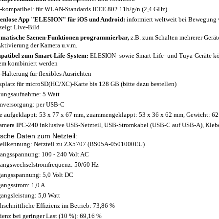
-kompatibel: für WLAN-Standards IEEE 802.11b/g/n (2,4 GHz)
enlose App "ELESION" für iOS und Android:
informiert weltweit bei Bewegung 
zeigt Live-Bild
matische Szenen-Funktionen programmierbar,
z.B. zum Schalten mehrerer Geräte
Aktivierung der Kamera u.v.m.
atibel zum Smart-Life-System:
ELESION- sowie Smart-Life- und Tuya-Geräte k
em kombiniert werden
-Halterung für flexibles Ausrichten
kplatz für microSD(HC/XC)-Karte bis 128 GB (bitte dazu bestellen)
tungsaufnahme: 5 Watt
mversorgung: per USB-C
 aufgeklappt: 53 x 77 x 67 mm, zuammengeklappt: 53 x 36 x 62 mm, Gewicht: 62
amera IPC-240 inklusive USB-Netzteil, USB-Stromkabel (USB-C auf USB-A), Kleb
sche Daten zum Netzteil:
llkennung: Netzteil zu ZX5707 (BS05A-0501000EU)
angsspannung: 100 - 240 Volt AC
angswechselstromfrequenz: 50/60 Hz
angsspannung: 5,0 Volt DC
angsstrom: 1,0 A
angsleistung: 5,0 Watt
hschnittliche Effizienz im Betrieb: 73,86 %
zienz bei geringer Last (10 %): 69,16 %