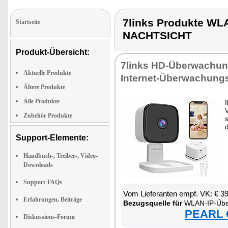
7links Produkte 
Startseite
NACHTSICHT
Produkt-Übersicht:
7links HD-Über­wa­chung
Aktuelle Produkte
In­ter­net-Über­wa­chungs
Ältere Produkte
Alle Produkte
I
V
Zubehör Produkte
s
d
Support-Elemente:
Handbuch-, Treiber-, Video-
Downloads
Support-FAQs
Vom Lie­fe­ran­ten empf. VK: € 3
Erfahrungen, Beiträge
Be­zugs­quel­le für
WLAN-IP-Über­wa­chungs
PEARL €
Diskussions-Forum