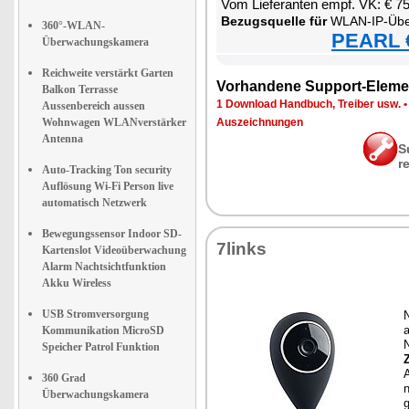
Vom Lie­fe­ran­ten empf. VK: € 7
Be­zugs­quel­le für
WLAN-IP-Über­wa­chungs
360°-WLAN-
PEARL €
Überwachungskamera
Reichweite verstärkt Garten
Vor­han­de­ne Sup­port-Ele­me
Balkon Terrasse
1 Down­load Hand­buch, Trei­ber usw.
Aussenbereich aussen
Wohnwagen WLANverstärker
Aus­zeich­nun­gen
Antenna
S
r
Auto-Tracking Ton security
Auflösung Wi-Fi Person live
automatisch Netzwerk
Bewegungssensor Indoor SD-
7links
Kartenslot Videoüberwachung
Alarm Nachtsichtfunktion
Akku Wireless
USB Stromversorgung
a
Kommunikation MicroSD
Speicher Patrol Funktion
Z
A
360 Grad
n
Überwachungskamera
g