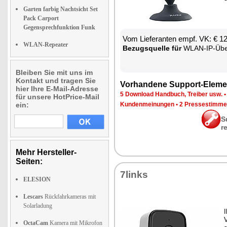
Garten farbig Nachtsicht Set
Pack Carport
Gegensprechfunktion Funk
Vom Lie­fe­ran­ten empf. VK: € 1
WLAN-Repeater
Be­zugs­quel­le für
WLAN-IP-Über­wa­chungs
Bleiben Sie mit uns im
Kontakt und tragen Sie
Vor­han­de­ne Sup­port-Ele­me
hier Ihre E-Mail-Adresse
5 Down­load Hand­buch, Trei­ber usw.
für unsere HotPrice-Mail
ein:
Kun­den­mei­nun­gen
•
2 Pres­se­stim­m
S
r
Mehr Hersteller-
Seiten:
7links
ELESION
Lescars
Rückfahrkameras mit
Solarladung
I
V
OctaCam
Kamera mit Mikrofon