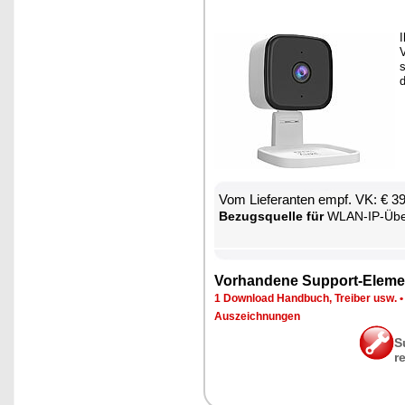
I
V
s
d
Vom Lie­fe­ran­ten empf. VK: € 3
Be­zugs­quel­le für
WLAN-IP-Über­wa­chungs
Vor­han­de­ne Sup­port-Ele­me
1 Down­load Hand­buch, Trei­ber usw.
Aus­zeich­nun­gen
S
r