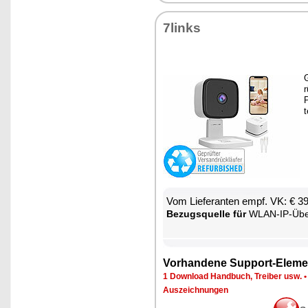
7links
G
r
P
t
Vom Lie­fe­ran­ten empf. VK: € 3
Be­zugs­quel­le für
WLAN-IP-Über­wa­chungs
Vor­han­de­ne Sup­port-Ele­me
1 Down­load Hand­buch, Trei­ber usw.
Aus­zeich­nun­gen