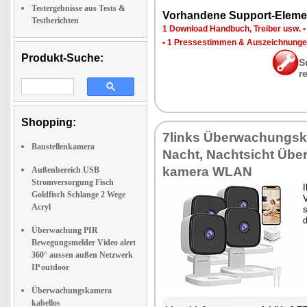
Testergebnisse aus Tests &
Vor­han­de­ne Sup­port-Ele­me
Testberichten
1 Down­load Hand­buch, Trei­ber usw.
•
1 Pres­se­stim­men & Aus­zeich­nun­g
Produkt-Suche:
S
r
Shopping:
7links Über­wa­chungs­k
Baustellenkamera
Nacht, Nacht­sicht Übe
ka­me­ra WLAN
Außenbereich USB
Stromversorgung Fisch
I
Goldfisch Schlange 2 Wege
V
Acryl
s
d
Überwachung PIR
Bewegungsmelder Video alert
360° aussen außen Netzwerk
IP outdoor
Überwachungskamera
kabellos