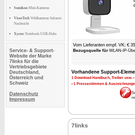
s
d
Somikon
Mini-Kameras
VisorTech
Wildkameras Infrarot-
Nachtsicht
Xystec
Notebook-USB-Hubs
Vom Lie­fe­ran­ten empf. VK: € 3
Service- & Support-
Be­zugs­quel­le für
WLAN-IP-Über­wa­chungs
Website der Marke
7links für die
Vertriebsgebiete
Vor­han­de­ne Sup­port-Ele­me
Deutschland,
Österreich und
1 Down­load Hand­buch, Trei­ber usw.
Schweiz
•
1 Pres­se­stim­men & Aus­zeich­nun­g
S
Datenschutz
r
Impressum
7links