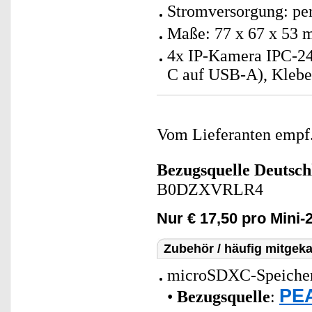
Stromversorgung: p
Maße: 77 x 67 x 53 
4x IP-Kamera IPC-24
C auf USB-A), Klebe
Vom Lieferanten emp
Bezugsquelle
Deutsch
B0DZXVRLR4
Nur € 17,50 pro Mini
Zubehör / häufig mitgeka
microSDXC-Speicherk
PEA
•
Bezugsquelle
: