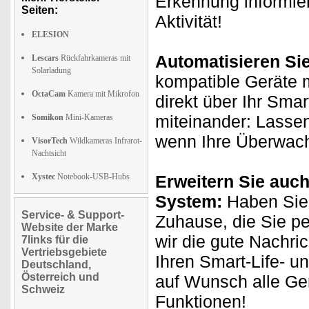
Erkennung informie
Seiten:
Aktivität!
ELESION
Automatisieren Si
Lescars
Rückfahrkameras mit
Solarladung
kompatible Geräte m
OctaCam
Kamera mit Mikrofon
direkt über Ihr Sma
miteinander: Lasse
Somikon
Mini-Kameras
wenn Ihre Überwach
VisorTech
Wildkameras Infrarot-
Nachtsicht
Xystec
Notebook-USB-Hubs
Erweitern Sie auch
System:
Haben Sie 
Service- & Support-
Zuhause, die Sie p
Website der Marke
wir die gute Nachri
7links für die
Vertriebsgebiete
Ihren Smart-Life- u
Deutschland,
Österreich und
auf Wunsch alle Ge
Schweiz
Funktionen!