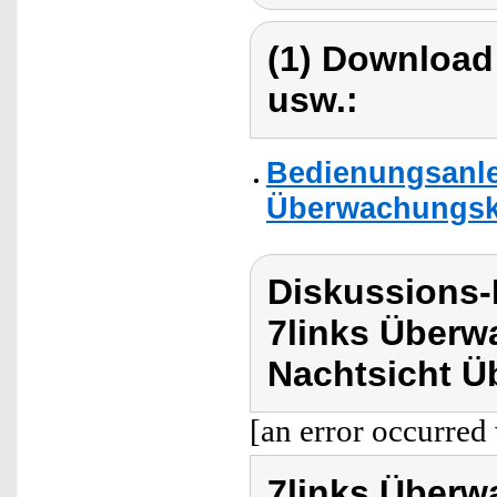
(1) Download
usw.:
Bedienungsanlei
Überwachungskam
Diskussions-
7links Über
Nachtsicht 
[an error occurred 
7links Über