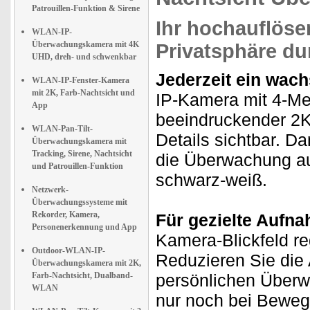
Patrouillen-Funktion & Sirene
Ihr hochauflöse
WLAN-IP-
Überwachungskamera mit 4K
Privatsphäre du
UHD, dreh- und schwenkbar
Jederzeit ein wac
WLAN-IP-Fenster-Kamera
mit 2K, Farb-Nachtsicht und
IP-Kamera mit 4-Meg
App
beeindruckender 2K-
WLAN-Pan-Tilt-
Details sichtbar. Da
Überwachungskamera mit
Tracking, Sirene, Nachtsicht
die Überwachung auc
und Patrouillen-Funktion
schwarz-weiß.
Netzwerk-
Überwachungssysteme mit
Rekorder, Kamera,
Für gezielte Aufn
Personenerkennung und App
Kamera-Blickfeld re
Outdoor-WLAN-IP-
Reduzieren Sie die
Überwachungskamera mit 2K,
Farb-Nachtsicht, Dualband-
persönlichen Überw
WLAN
nur noch bei Bewegu