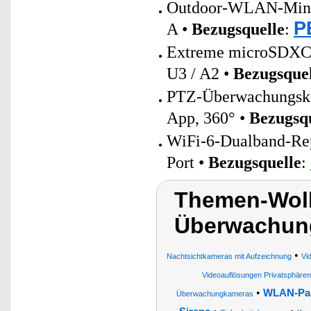
Outdoor-WLAN-Mini-S
P
A •
Bezugsquelle
:
Extreme microSDXC
U3 / A2 •
Bezugsquel
PTZ-Überwachungsk
App, 360° •
Bezugsq
WiFi-6-Dualband-Re
Port •
Bezugsquelle
:
Themen-Wol
Überwachun
•
Nachtsichtkameras mit Aufzeichnung
Vi
Videoauflösungen Privatsphäre
•
WLAN-Pan
Überwachungkameras