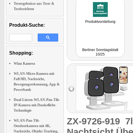
Testergebnisse aus Tests &
Testberichten
Produktvorstellung
Produkt-Suche:
Berliner Sonntagsblatt
Shopping:
10/25
Wlan Kamera
WLAN-Micro-Kamera mit
Full HD, Nachtsicht,
Bewegungserkennung, App &
Powerbank
Dual-Linsen-WLAN-Pan-Tilt-
IP-Kamera mit Dunkellicht-
Technologie
ZX-9726-919
7
WLAN-Pan-Tilt-
Outdoorkamera mit 4K,
Nachtsicht Ü
Nachtsicht, Objekt-Tracking,