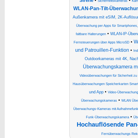
•
•
Sirene
Sicherheitskameras
Kam
WLAN-Pan-Tilt-Überwachun
Außenkamera mit eSIM, 2K-Auflösung
Überwachung per Apps für Smartphones, 
•
WLAN-IP-Überw
faltbare Halterungen
•
W
Fernsteuerungen über Apps MicroSD
und Patrouillen-Funktion
•
In
Outdoorkameras mit 4K, Nacht
Überwachungskamera mit
Videoüberwachungen für Sicherheit zu 
Hausüberwachungen Speicherkarten Smart
•
und App
Video-Überwachun
•
Überwachungskameras
WLAN Übe
Überwachungs-Kameras mit Aufnahmefunk
•
Funk-Überwachungskamera
Üb
Hochauflösende Pan
Fernüberwachungs Reko