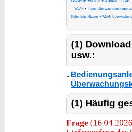
WLAN-IP-Fenster-Kameras mit 2K, 
•
WLAN
Indoor Überwachungskamera
•
Sicherheits Häuser
WLAN Überwachung
(1) Download
usw.:
Bedienungsanlei
Überwachungska
(1) Häufig ge
Frage
(16.04.2026)