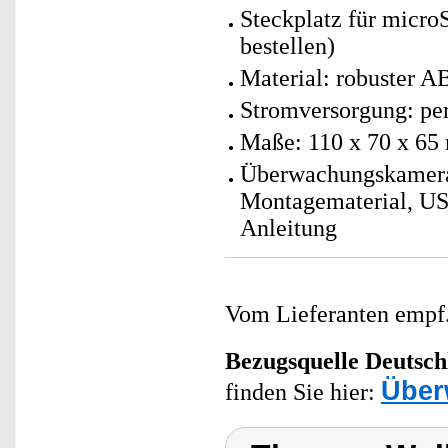
Steckplatz für micro
bestellen)
Material: robuster A
Stromversorgung: per
Maße: 110 x 70 x 65
Überwachungskamera 
Montagematerial, U
Anleitung
Vom Lieferanten emp
Bezugsquelle
Deutsch
Über
finden Sie hier: