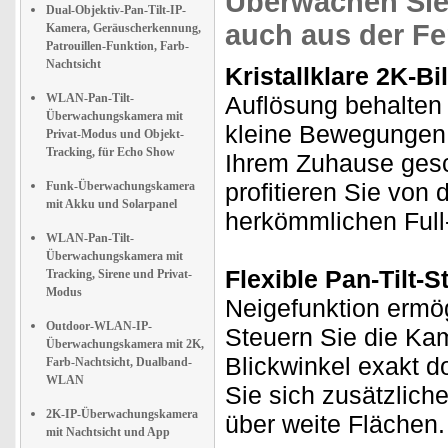
Überwachen Sie 
Dual-Objektiv-Pan-Tilt-IP-
auch aus der Fe
Kamera, Geräuscherkennung,
Patrouillen-Funktion, Farb-
Nachtsicht
Kristallklare 2K-Bil
WLAN-Pan-Tilt-
Auflösung behalten 
Überwachungskamera mit
kleine Bewegungen.
Privat-Modus und Objekt-
Tracking, für Echo Show
Ihrem Zuhause gesc
profitieren Sie von
Funk-Überwachungskamera
mit Akku und Solarpanel
herkömmlichen Ful
WLAN-Pan-Tilt-
Überwachungskamera mit
Flexible Pan-Tilt-
Tracking, Sirene und Privat-
Modus
Neigefunktion ermö
Outdoor-WLAN-IP-
Steuern Sie die Ka
Überwachungskamera mit 2K,
Blickwinkel exakt d
Farb-Nachtsicht, Dualband-
WLAN
Sie sich zusätzlic
2K-IP-Überwachungskamera
über weite Flächen.
mit Nachtsicht und App