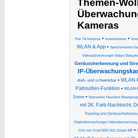
Themen-Wol
Überwachun
Kameras
•
•
Pan Tilt Kameras
Innenkameras
Inn
WLAN & App
•
Speicherkarten K
Videoaufzeichnungen Babys Babyph
Geräuscherkennung und Sir
IP-Überwachungskam
•
WLAN-Pa
dreh- und schwenkbar
Patrouillen-Funktion
•
WLAN-Pa
•
Sirene
Netzwerke Haustiere Bewegung
mit 2K, Farb-Nachtsicht,
Tracking und Geräuscherkenn
Objektüberwachungen Videoüberwachung
•
GHz mm Grad IEEE 802.11b/g/n MP