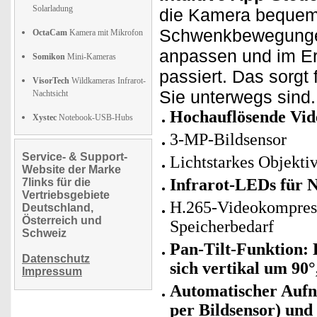
Solarladung
die Kamera bequem 
Schwenkbewegungen
OctaCam
Kamera mit Mikrofon
anpassen und im Er
Somikon
Mini-Kameras
passiert. Das sorgt
VisorTech
Wildkameras Infrarot-
Sie unterwegs sind.
Nachtsicht
Hochauflösende Vid
Xystec
Notebook-USB-Hubs
3-MP-Bildsensor
Service- & Support-
Lichtstarkes Objekti
Website der Marke
Infrarot-LEDs für N
7links für die
Vertriebsgebiete
H.265-Videokompressi
Deutschland,
Österreich und
Speicherbedarf
Schweiz
Pan-Tilt-Funktion:
Datenschutz
sich vertikal um 90°
Impressum
Automatischer Aufn
per Bildsensor) un