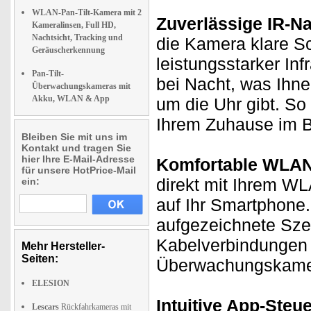
WLAN-Pan-Tilt-Kamera mit 2
Zuverlässige IR-Na
Kameralinsen, Full HD,
Nachtsicht, Tracking und
die Kamera klare 
Geräuscherkennung
leistungsstarker I
Pan-Tilt-
bei Nacht, was Ihne
Überwachungskameras mit
Akku, WLAN & App
um die Uhr gibt. So
Ihrem Zuhause im B
Bleiben Sie mit uns im
Kontakt und tragen Sie
hier Ihre E-Mail-Adresse
Komfortable WLAN
für unsere HotPrice-Mail
direkt mit Ihrem WL
ein:
auf Ihr Smartphone.
aufgezeichnete Sze
Kabelverbindungen 
Mehr Hersteller-
Seiten:
Überwachungskamera
ELESION
Intuitive App-Steu
Lescars
Rückfahrkameras mit