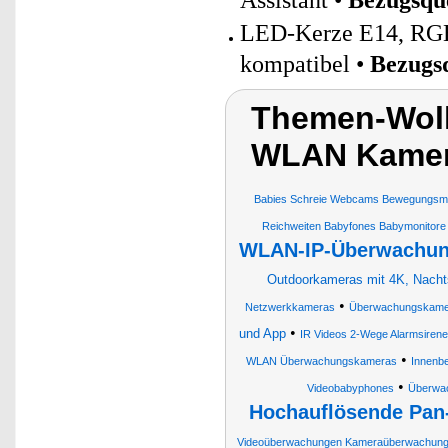
Assistant •
Bezugsqu
LED-Kerze E14, RGB-
kompatibel •
Bezugs
Themen-Wol
WLAN Kamer
Babies Schreie Webcams Bewegungsmel
Reichweiten Babyfones Babymonitore
WLAN-IP-Überwachung
Outdoorkameras mit 4K, Nachtsi
•
Netzwerkkameras
Überwachungskame
•
und App
IR Videos 2-Wege Alarmsiren
•
WLAN Überwachungskameras
Innenb
•
Videobabyphones
Überwa
Hochauflösende Pan
Videoüberwachungen Kameraüberwachungen