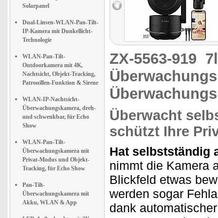
Solarpanel
Dual-Linsen-WLAN-Pan-Tilt-
IP-Kamera mit Dunkellicht-
Technologie
ZX-5563-919
7
WLAN-Pan-Tilt-
Outdoorkamera mit 4K,
Überwachungsk
Nachtsicht, Objekt-Tracking,
Patrouillen-Funktion & Sirene
Überwachungs
WLAN-IP-Nachtsicht-
Überwachungskamera, dreh-
Überwacht selb
und schwenkbar, für Echo
Show
schützt Ihre Pri
WLAN-Pan-Tilt-
Hat selbstständig a
Überwachungskamera mit
Privat-Modus und Objekt-
nimmt die Kamera au
Tracking, für Echo Show
Blickfeld etwas be
Pan-Tilt-
werden sogar Fehlal
Überwachungskamera mit
Akku, WLAN & App
dank automatischer