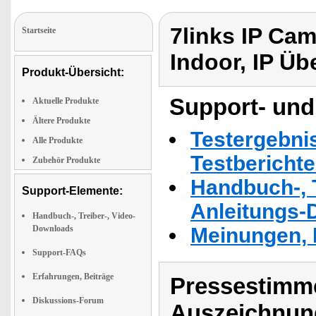
7links IP Ca
Startseite
Indoor, IP Ü
Produkt-Übersicht:
Support- und
Aktuelle Produkte
Ältere Produkte
Testergebni
Alle Produkte
Testbericht
Zubehör Produkte
Handbuch-, T
Support-Elemente:
Anleitungs-
Handbuch-, Treiber-, Video-
Downloads
Meinungen, 
Support-FAQs
Erfahrungen, Beiträge
Pressestimme
Diskussions-Forum
Auszeichnun