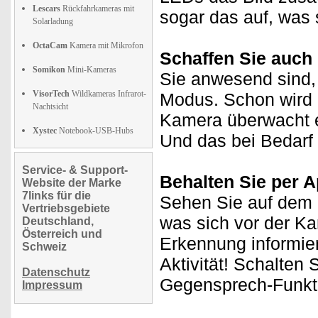
Lescars
Rückfahrkameras mit
sogar das auf, was 
Solarladung
OctaCam
Kamera mit Mikrofon
Schaffen Sie auch
Somikon
Mini-Kameras
Sie anwesend sind, 
VisorTech
Wildkameras Infrarot-
Modus. Schon wird 
Nachtsicht
Kamera überwacht e
Xystec
Notebook-USB-Hubs
Und das bei Bedarf 
Service- & Support-
Behalten Sie per A
Website der Marke
7links für die
Sehen Sie auf dem D
Vertriebsgebiete
was sich vor der K
Deutschland,
Österreich und
Erkennung informie
Schweiz
Aktivität! Schalten S
Datenschutz
Gegensprech-Funkti
Impressum