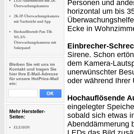
Personen und ander
LED-Außenleuchte mit 2K-
Überwachungskamera
horizontal um bis 35
2K-IP-Überwachungskamera
Überwachungshelfer
mit Nachtsicht und App
Ecke in Wohnzimme
Hochauflösende Pan-Tilt-
WLAN-
Überwachungskameras mit
Einbrecher-Schreck
Solarpanel
Sirene. Schon ertön
dem Kamera-Lautspr
Bleiben Sie mit uns im
Kontakt und tragen Sie
unerwünschter Besuc
hier Ihre E-Mail-Adresse
für unsere HotPrice-Mail
oder während Ihrer 
ein:
Hochauflösende Au
eingelegter Speiche
Mehr Hersteller-
sobald sich etwas i
Seiten:
Abenddämmerung bis
ELESION
LEDs das Bild zusät