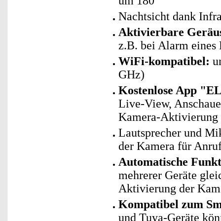
um 180°
Nachtsicht dank Infr
Aktivierbare Gerä
z.B. bei Alarm eines
WiFi-kompatibel:
un
GHz)
Kostenlose App "E
Live-View, Anschaue
Kamera-Aktivierung
Lautsprecher und Mi
der Kamera für Anruf
Automatische Funk
mehrerer Geräte glei
Aktivierung der Kam
Kompatibel zum Sma
und Tuya-Geräte kö