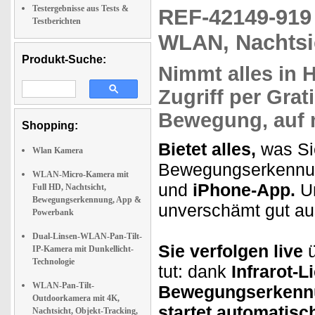
Testergebnisse aus Tests &
REF-42149-91
Testberichten
WLAN, Nachtsic
Produkt-Suche:
Nimmt alles
in 
Zugriff
per Grat
Bewegung, auf 
Shopping:
Bietet alles,
was Si
Wlan Kamera
Bewegungserkennun
WLAN-Micro-Kamera mit
und
iPhone-App.
Un
Full HD, Nachtsicht,
Bewegungserkennung, App &
unverschämt gut au
Powerbank
Dual-Linsen-WLAN-Pan-Tilt-
Sie verfolgen live
ü
IP-Kamera mit Dunkellicht-
Technologie
tut: dank
Infrarot-L
WLAN-Pan-Tilt-
Bewegungserkenn
Outdoorkamera mit 4K,
startet automatisc
Nachtsicht, Objekt-Tracking,