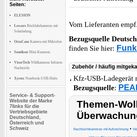
Seiten:
ELESION
Vom Lieferanten emp
Lescars
Rückfahrkameras mit
Solarladung
Bezugsquelle
Deutsch
OctaCam
Kamera mit Mikrofon
Funk
finden Sie hier:
Somikon
Mini-Kameras
VisorTech
Wildkameras Infrarot-
Zubehör / häufig mitgeka
Nachtsicht
Kfz-USB-Ladegerät mit
Xystec
Notebook-USB-Hubs
PEAR
Bezugsquelle
:
Service- & Support-
Website der Marke
Themen-Wol
7links für die
Vertriebsgebiete
Überwachung
Deutschland,
Österreich und
Schweiz
•
Nachtsichtkameras mit Aufzeichnung
Vi