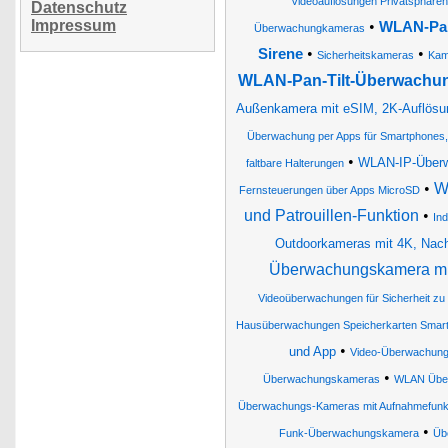
Videoauflösungen Privatsphäre
Datenschutz
Impressum
•
WLAN-Pan
Überwachungkameras
•
•
Sirene
Sicherheitskameras
Kam
WLAN-Pan-Tilt-Überwachun
Außenkamera mit eSIM, 2K-Auflösung
Überwachung per Apps für Smartphones, 
•
WLAN-IP-Überw
faltbare Halterungen
•
W
Fernsteuerungen über Apps MicroSD
und Patrouillen-Funktion
•
In
Outdoorkameras mit 4K, Nacht
Überwachungskamera mit
Videoüberwachungen für Sicherheit zu 
Hausüberwachungen Speicherkarten Smart
•
und App
Video-Überwachun
•
Überwachungskameras
WLAN Übe
Überwachungs-Kameras mit Aufnahmefunk
•
Funk-Überwachungskamera
Üb