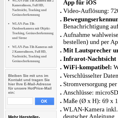
WLAN-Pan-Tilt-Kamera mit 2
App für iOS
Kameralinsen, Full HD,
Video-Auflösung: 720
Nachtsicht, Tracking und
Geräuscherkennung
Bewegungserkennun
WLAN-Pan-Tilt-
Benachrichtigung auf
Outdoorkamera mit Objekt-
Tracking, Geräuscherkennung
Aufnahme wahlweise 
und Sirene
bestellen) und per Ap
WLAN-Pan-Tilt-Kameras mit
Mit Lautsprecher u
2 Kameralinsen, Full HD,
Nachtsicht, Tracking und
Infrarot-Nachtsicht
Geräuscherkennung
WiFi-kompatibel:
W
Verschlüsselter Dat
Bleiben Sie mit uns im
Kontakt und tragen Sie
Stromversorgung per 
hier Ihre E-Mail-Adresse
für unsere HotPrice-Mail
Anschlüsse: microS
ein:
Maße (Ø x H): 69 x 1
WLAN-Kamera inkl. 
deutscher Anleitung
Mehr Hersteller-