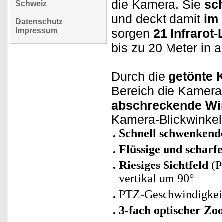
die Kamera. Sie
sc
Schweiz
und deckt damit
im
Datenschutz
Impressum
sorgen
21 Infrarot
bis zu 20 Meter in a
Durch die
getönte 
Bereich die Kamera 
abschreckende Wi
Kamera-Blickwinkel
Schnell schwenken
Flüssige und schar
Riesiges Sichtfeld
(P
vertikal um 90°
PTZ-Geschwindigkeit
3-fach optischer Z