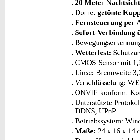
20 Meter Nachtsich
Dome:
getönte Kupp
Fernsteuerung per 
Sofort-Verbindung
Bewegungserkennung:
Wetterfest:
Schutzar
CMOS-Sensor mit 1,3
Linse: Brennweite 3,
Verschlüsselung: W
ONVIF-konform: Komp
Unterstützte Protok
DDNS, UPnP
Betriebssystem: Win
Maße:
24 x 16 x 14 