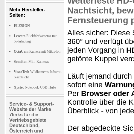
Wetterfeste
HD-
Nachtsicht,
bew
Mehr Hersteller-
Seiten:
Fernsteuerung
p
ELESION
Alles sicher: Die
Lescars
Rückfahrkameras mit
360° und verfügt ü
Solarladung
jeden Vorgang in
HD
OctaCam
Kamera mit Mikrofon
getönte Kuppel verd
Somikon
Mini-Kameras
VisorTech
Wildkameras Infrarot-
Läuft jemand durch 
Nachtsicht
sofort eine
Warnung
Xystec
Notebook-USB-Hubs
Per
Browser oder 
Kontrolle über die 
Service- & Support-
Überblick - von jede
Website der Marke
7links für die
Vertriebsgebiete
Deutschland,
Der abgedeckte Sic
Österreich und