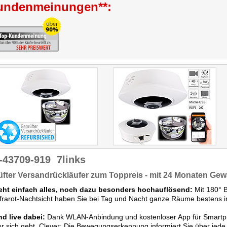
undenmeinungen**:
-43709-919
7links
fter Versandrückläufer zum Toppreis - mit 24 Monaten Gew
ieht einfach alles, noch dazu besonders hochauflösend:
Mit 180° B
frarot-Nachtsicht haben Sie bei Tag und Nacht ganze Räume bestens i
nd live dabei:
Dank WLAN-Anbindung und kostenloser App für Smartph
r sich geht. Clever: Die Bewegungserkennung informiert Sie über jede A