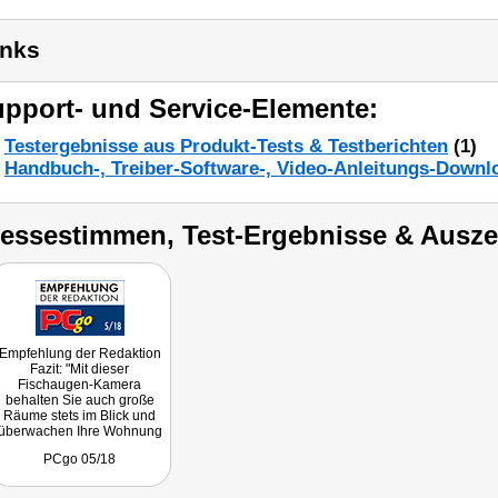
inks
pport- und Service-Elemente:
Testergebnisse aus Produkt-Tests & Testberichten
(1)
Handbuch-, Treiber-Software-, Video-Anleitungs-Downl
ressestimmen, Test-Ergebnisse & Ausz
Empfehlung der Redaktion
Fazit: "Mit dieser
Fischaugen-Kamera
behalten Sie auch große
Räume stets im Blick und
überwachen Ihre Wohnung
oder Ihr Büro von überall
PCgo 05/18
auf der Welt."