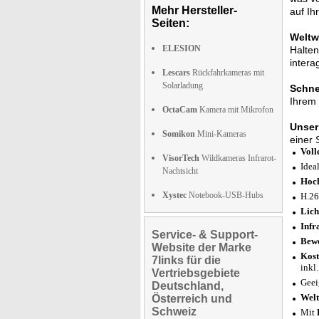
Mehr Hersteller-
auf Ih
Seiten:
Weltwe
ELESION
Halten
intera
Lescars
Rückfahrkameras mit
Solarladung
Schne
Ihrem
OctaCam
Kamera mit Mikrofon
Unser
Somikon
Mini-Kameras
einer 
Voll
VisorTech
Wildkameras Infrarot-
Idea
Nachtsicht
Hoch
Xystec
Notebook-USB-Hubs
H.26
Lich
Infr
Service- & Support-
Bewe
Website der Marke
Kost
7links für die
inkl
Vertriebsgebiete
Geei
Deutschland,
Welt
Österreich und
Schweiz
Mit