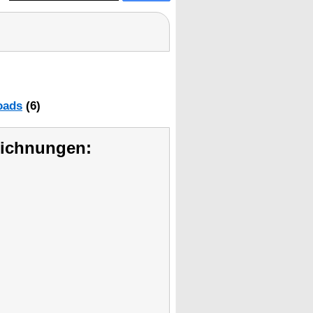
oads
(6)
eichnungen: