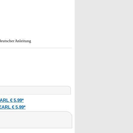
eutscher Anleitung
ARL € 5,99*
EARL € 5,99*