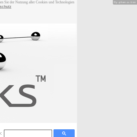
men Sie der Nutzung aller Cookies und Technologien
Hy-phen-a-tion
schutz
: