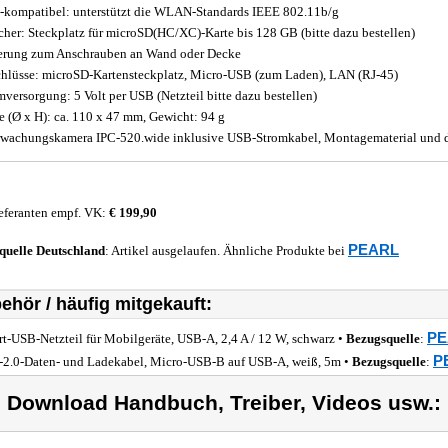
-kompatibel: unterstützt die WLAN-Standards IEEE 802.11b/g
cher: Steckplatz für microSD(HC/XC)-Karte bis 128 GB (bitte dazu bestellen)
erung zum Anschrauben an Wand oder Decke
hlüsse: microSD-Kartensteckplatz, Micro-USB (zum Laden), LAN (RJ-45)
mversorgung: 5 Volt per USB (Netzteil bitte dazu bestellen)
 (Ø x H): ca. 110 x 47 mm, Gewicht: 94 g
wachungskamera IPC-520.wide inklusive USB-Stromkabel, Montagematerial und d
eferanten empf. VK:
€ 199,90
PEARL
quelle
Deutschland
: Artikel ausgelaufen. Ähnliche Produkte bei
ehör / häufig mitgekauft:
PE
rt-USB-Netzteil für Mobilgeräte, USB-A, 2,4 A / 12 W, schwarz •
Bezugsquelle
:
P
2.0-Daten- und Ladekabel, Micro-USB-B auf USB-A, weiß, 5m •
Bezugsquelle
:
) Download Handbuch, Treiber, Videos usw.: