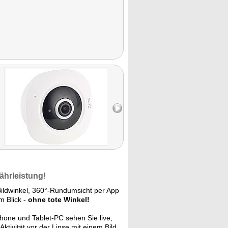
ährleistung!
ildwinkel, 360°-Rundumsicht per App
m Blick -
ohne tote Winkel!
one und Tablet-PC sehen Sie live,
ktivität vor der Linse mit einem Bild