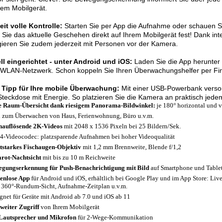
rem Mobilgerät.
it volle Kontrolle:
Starten Sie per App die Aufnahme oder schauen Si
 Sie das aktuelle Geschehen direkt auf Ihrem Mobilgerät fest! Dank in
gieren Sie zudem jederzeit mit Personen vor der Kamera.
ll eingerichtet - unter Android und iOS:
Laden Sie die App herunter 
 WLAN-Netzwerk. Schon koppeln Sie Ihren Überwachungshelfer per Fin
 Tipp für Ihre mobile Überwachung:
Mit einer USB-Powerbank verso
Steckdose mit Energie. So platzieren Sie die Kamera an praktisch jede
e Raum-Übersicht dank riesigem Panorama-Bildwinkel:
je 180° horizontal und v
l zum Überwachen von Haus, Ferienwohnung, Büro u.v.m.
auflösende 2K-Videos
mit 2048 x 1536 Pixeln bei 25 Bildern/Sek.
4-Videocodec: platzsparende Aufnahmen bei hoher Videoqualität
tstarkes Fischaugen-Objektiv
mit 1,2 mm Brennweite, Blende f/1,2
arot-Nachtsicht
mit bis zu 10 m Reichweite
gungserkennung für Push-Benachrichtigung mit Bild
auf Smartphone und Tablet-
enlose App
für Android und iOS, erhältlich bei Google Play und im App Store: Li
. 360°-Rundum-Sicht, Aufnahme-Zeitplan u.v.m.
gnet für Geräte mit Android ab 7.0 und iOS ab 11
weiter Zugriff
von Ihrem Mobilgerät
Lautsprecher und Mikrofon
für 2-Wege-Kommunikation