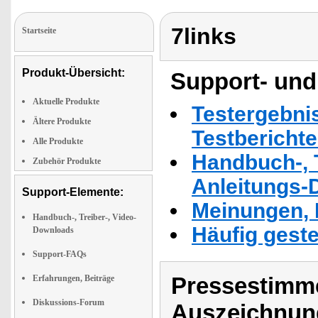
7links
Startseite
Produkt-Übersicht:
Support- und
Aktuelle Produkte
Testergebni
Ältere Produkte
Testbericht
Alle Produkte
Handbuch-, T
Zubehör Produkte
Anleitungs-
Support-Elemente:
Meinungen, 
Handbuch-, Treiber-, Video-
Häufig geste
Downloads
Support-FAQs
Pressestimme
Erfahrungen, Beiträge
Diskussions-Forum
Auszeichnun