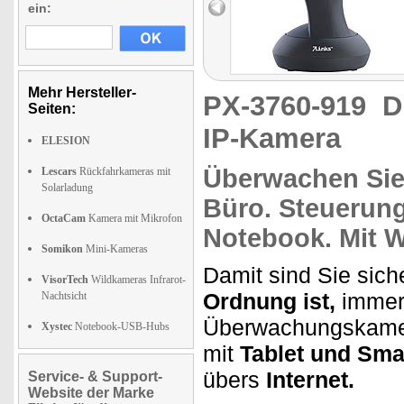
ein:
Mehr Hersteller-
PX-3760-919
D
Seiten:
IP-Kamera
ELESION
Überwachen
Sie
Lescars
Rückfahrkameras mit
Solarladung
Büro.
Steuerung
OctaCam
Kamera mit Mikrofon
Notebook. Mit
W
Somikon
Mini-Kameras
Damit sind Sie sic
VisorTech
Wildkameras Infrarot-
Ordnung ist,
immer 
Nachtsicht
Überwachungskamer
Xystec
Notebook-USB-Hubs
mit
Tablet und Sma
übers
Internet.
Service- & Support-
Website der Marke