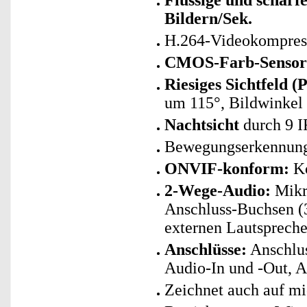
Flüssige und scharf
Bildern/Sek.
H.264-Videokompres
CMOS-Farb-Sensor 
Riesiges Sichtfeld (P
um 115°, Bildwinkel
Nachtsicht
durch 9 I
Bewegungserkennung 
ONVIF-konform:
Ko
2-Wege-Audio:
Mikro
Anschluss-Buchsen 
externen Lautsprech
Anschlüsse:
Anschlus
Audio-In und -Out, A
Zeichnet auch auf mi