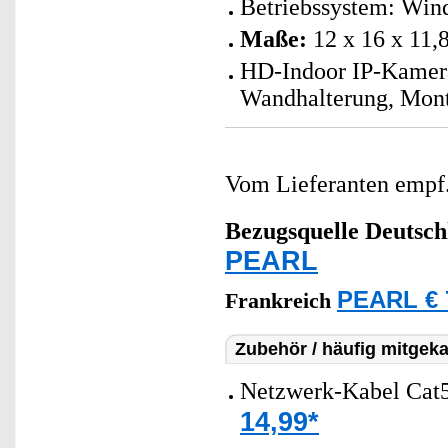
Betriebssystem: Win
Maße:
12 x 16 x 11,
HD-Indoor IP-Kamera
Wandhalterung, Mont
Vom Lieferanten emp
Bezugsquelle
Deutsch
PEARL
PEARL € 
Frankreich
Zubehör / häufig mitgeka
Netzwerk-Kabel Cat5
14,99*